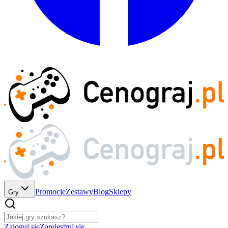
Promocje
Zestawy
Blog
Sklepy
Gry
Zaloguj się
Zarejestruj się