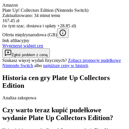
Amazon
Plate Up! Collectors Edition (Nintendo Switch)
Zaktualizowano:
34 minut temu
167.45 zł
(w tym szac. dostawa i opłaty +28.85 zł)
Oferta międzynarodowa (
GB
)
link afiliacyjny
Wygeneruj widget cen
Zgłoś problem z ceną
Szukasz więcej wydań fizycznych?
Zobacz promocje pudełkowe
Nintendo Switch
albo
najniższe ceny w historii
.
Historia cen gry
Plate Up Collectors
Edition
Analiza zakupowa
Czy warto teraz kupić pudełkowe
wydanie Plate Up Collectors Edition?