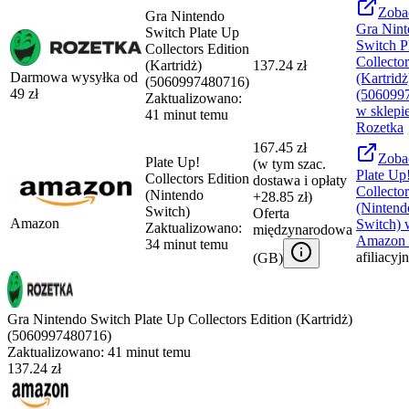
Zoba
Gra Nintendo
Gra Nint
Switch Plate Up
Switch P
Collectors Edition
Collector
(Kartridż)
137.24 zł
Darmowa wysyłka od
(Kartridż
(5060997480716)
49
zł
(506099
Zaktualizowano:
w sklepi
41 minut temu
Rozetka
167.45 zł
Zoba
Plate Up!
(w tym szac.
Plate Up
Collectors Edition
dostawa i opłaty
Collector
(Nintendo
+28.85 zł)
(Nintend
Switch)
Oferta
Amazon
Switch)
w
Zaktualizowano:
międzynarodowa
Amazon
34 minut temu
afiliacyj
(
GB
)
Gra Nintendo Switch Plate Up Collectors Edition (Kartridż)
(5060997480716)
Zaktualizowano:
41 minut temu
137.24 zł