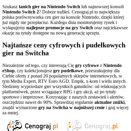
Szukasz
tanich gier na Nintendo Switch
lub najnowszej konsoli
Nintendo Switch 2
? Dobrze trafiłeś. Cenograj.pl to największa
polska porównywarka cen gier na konsole Nintendo, dzięki której
już nigdy nie przepłacisz. Każdego dnia monitorujemy rynek i
wyłapujemy
najlepsze promocje na gry Switch
oraz najciekawsze
okazje na tytuły dostępne na nową generację sprzętu.
Najtańsze ceny cyfrowych i pudełkowych
gier na Switcha
Niezależnie od tego, czy interesują Cię
gry cyfrowe
z
Nintendo
eShop
, czy kolekcjonujesz
gry pudełkowe
, przeszukujemy dla
Ciebie oferty z ponad 20 popularnych sklepów internetowych, w
tym Media Expert, RTV Euro AGD, Empik, x-kom i wielu innych.
Śledzimy wyprzedaże gier wszystkich gatunków: od relaksujących
platformówek, przez wciągające RPG i gry akcji, aż po tytuły
sportowe i imprezowe. Korzystając z naszych zestawień i alertów,
oszczędzisz nawet do 90%. Sprawdzaj regularnie
aktualne zniżki
,
znajdź wymarzone
gry na Switcha w najniższej cenie
i graj więcej
za mniej.