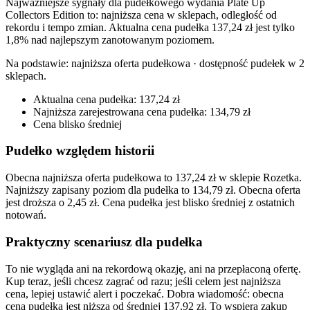
Najważniejsze sygnały dla pudełkowego wydania Plate Up
Collectors Edition to: najniższa cena w sklepach, odległość od
rekordu i tempo zmian. Aktualna cena pudełka 137,24 zł jest tylko
1,8% nad najlepszym zanotowanym poziomem.
Na podstawie:
najniższa oferta pudełkowa · dostępność pudełek w 2
sklepach
.
Aktualna cena pudełka: 137,24 zł
Najniższa zarejestrowana cena pudełka: 134,79 zł
Cena blisko średniej
Pudełko względem historii
Obecna najniższa oferta pudełkowa to 137,24 zł w sklepie Rozetka.
Najniższy zapisany poziom dla pudełka to 134,79 zł. Obecna oferta
jest droższa o 2,45 zł. Cena pudełka jest blisko średniej z ostatnich
notowań.
Praktyczny scenariusz dla pudełka
To nie wygląda ani na rekordową okazję, ani na przepłaconą ofertę.
Kup teraz, jeśli chcesz zagrać od razu; jeśli celem jest najniższa
cena, lepiej ustawić alert i poczekać. Dobra wiadomość: obecna
cena pudełka jest niższa od średniej 137,92 zł. To wspiera zakup