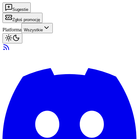
Sugestie
Zgłoś promocję
Platforma
Wszystkie