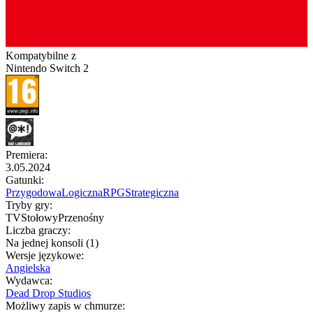
Kompatybilne z
Nintendo Switch 2
Premiera
:
3.05.2024
Gatunki
:
Przygodowa
Logiczna
RPG
Strategiczna
Tryby gry
:
TV
Stołowy
Przenośny
Liczba graczy
:
Na jednej konsoli (1)
Wersje językowe
:
Angielska
Wydawca
:
Dead Drop Studios
Możliwy zapis w chmurze
: