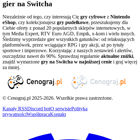
gier na Switcha
Niezależnie od tego, czy interesują Cię
gry cyfrowe
z
Nintendo
eShop
, czy kolekcjonujesz
gry pudełkowe
, przeszukujemy dla
Ciebie oferty z ponad 20 popularnych sklepów internetowych, w
tym Media Expert, RTV Euro AGD, Empik, x-kom i wielu innych.
Śledzimy wyprzedaże gier wszystkich gatunków: od relaksujących
platformówek, przez wciągające RPG i gry akcji, aż po tytuły
sportowe i imprezowe. Korzystając z naszych zestawień i alertów,
oszczędzisz nawet do 90%. Sprawdzaj regularnie
aktualne zniżki
,
znajdź wymarzone
gry na Switcha w najniższej cenie
i graj więcej
za mniej.
© Cenograj.pl 2025-2026. Wszelkie prawa zastrzeżone.
Kanały RSS
Discord bot
O serwisie
Polityka
prywatności
Współpraca
Kontakt