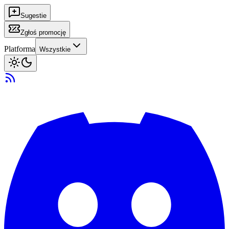
Sugestie
Zgłoś promocję
Platforma
Wszystkie