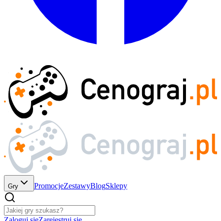
Promocje
Zestawy
Blog
Sklepy
Gry
Zaloguj się
Zarejestruj się