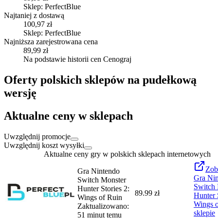
Sklep: PerfectBlue
Najtaniej z dostawą
100,97 zł
Sklep: PerfectBlue
Najniższa zarejestrowana cena
89,99 zł
Na podstawie historii cen Cenograj
Oferty polskich sklepów na pudełkową
wersję
Aktualne ceny w sklepach
Uwzględnij promocje
Uwzględnij koszt wysyłki
Aktualne ceny gry w polskich sklepach internetowych
Zob
Gra Nintendo
Gra Ni
Switch Monster
Switch 
Hunter Stories 2:
89.99 zł
Hunter 
Wings of Ruin
Wings o
Zaktualizowano:
sklepie
51 minut temu