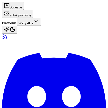
Sugestie
Zgłoś promocję
Platforma
Wszystkie