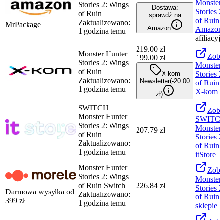
Monster
Stories 2: Wings
Dostawa:
Stories
of Ruin
sprawdź na
of Ruin
Zaktualizowano:
MrPackage
Amazon
Amazo
1 godzina temu
afiliacy
219.00
zł
Monster Hunter
Zob
199.00 zł
Stories 2: Wings
Monster
of Ruin
X-kom
Stories
Zaktualizowano:
Newsletter
(-
20.00
of Ruin
1 godzina temu
X-kom
zł
)
SWITCH
Zob
Monster Hunter
SWIT
Stories 2: Wings
Monster
207.79 zł
of Ruin
Stories
Zaktualizowano:
of Ruin
1 godzina temu
itStore
Monster Hunter
Zob
Stories 2: Wings
Monster
of Ruin Switch
226.84 zł
Stories
Darmowa wysyłka od
Zaktualizowano:
of Ruin
399
zł
1 godzina temu
sklepie