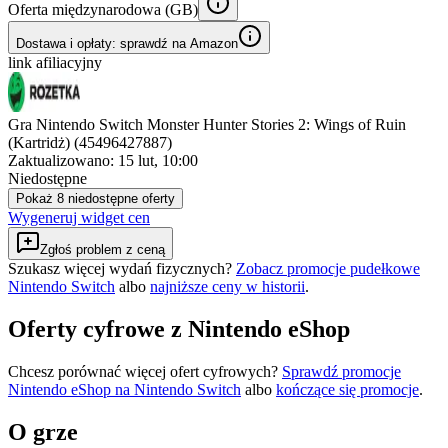
Oferta międzynarodowa (
GB
)
Dostawa i opłaty: sprawdź na Amazon
link afiliacyjny
Gra Nintendo Switch Monster Hunter Stories 2: Wings of Ruin
(Kartridż) (45496427887)
Zaktualizowano:
15 lut, 10:00
Niedostępne
Pokaż 8 niedostępne oferty
Wygeneruj widget cen
Zgłoś problem z ceną
Szukasz więcej wydań fizycznych?
Zobacz promocje pudełkowe
Nintendo Switch
albo
najniższe ceny w historii
.
Oferty cyfrowe z Nintendo eShop
Chcesz porównać więcej ofert cyfrowych?
Sprawdź promocje
Nintendo eShop na
Nintendo Switch
albo
kończące się promocje
.
O grze