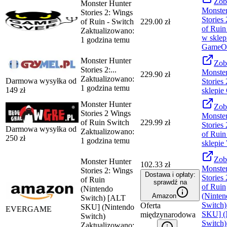
Zob
Monster Hunter
Monster
Stories 2: Wings
Stories
of Ruin - Switch
229.00 zł
of Ruin
Zaktualizowano:
w sklep
1 godzina temu
GameO
Monster Hunter
Zob
Stories 2:...
Monster
229.90 zł
Zaktualizowano:
Darmowa wysyłka od
Stories 2
1 godzina temu
149
zł
sklepie
Monster Hunter
Zob
Stories 2 Wings
Monster
of Ruin Switch
229.99 zł
Stories
Darmowa wysyłka od
Zaktualizowano:
of Ruin
250
zł
1 godzina temu
sklepie
Zob
Monster Hunter
102.33 zł
Monster
Stories 2: Wings
Dostawa i opłaty:
Stories
of Ruin
sprawdź na
of Ruin
(Nintendo
(Ninten
Amazon
Switch) [ALT
Switch
Oferta
SKU] (Nintendo
EVERGAME
SKU] (
międzynarodowa
Switch)
Switch)
Zaktualizowano: