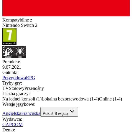
Kompatybilne z
Nintendo Switch 2
Premiera
:
9.07.2021
Gatunki
:
Przygodowa
RPG
Tryby gry
:
TV
Stołowy
Przenośny
Liczba graczy
:
Na jednej konsoli (1)
Lokalna bezprzewodowa (1-4)
Online (1-4)
Wersje językowe
:
Angielska
Francuska
Pokaż
8
więcej
Wydawca
:
CAPCOM
Demo
: