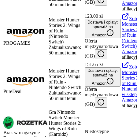
(
GB
)
Amazo
50 minut temu
afiliacy
123.00 zł
Zob
Monster Hunter
Dostawa i opłaty:
Monster
Stories 2: Wings
sprawdź na
Stories
of Ruin
of Ruin
Amazon
(Nintendo
(Ninten
Oferta
Switch)
PROGAMES
Switch)
międzynarodowa
Zaktualizowano:
Amazo
50 minut temu
(
GB
)
afiliacy
151.65 zł
Zob
Monster Hunter
Dostawa i opłaty:
Monster
sprawdź na
Stories 2: Wings
Stories
of Ruin -
of Ruin
Amazon
Nintendo Switch
Nintend
Oferta
PureDeal
Zaktualizowano:
w sklep
międzynarodowa
50 minut temu
Amazo
(
GB
)
afiliacy
Gra Nintendo
Switch Monster
Hunter Stories 2:
Wings of Ruin
Niedostępne
Brak w magazynie
(Kartridż)