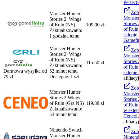
Perfect
Zob
Monster Hunter
Monster
Stories 2: Wings
Stories
of Ruin (NS)
109.00 zł
of Ruin
Zaktualizowano:
sklepie
1 godzina temu
Gamefin
Monster Hunter
Zob
Stories 2: Wings
Monster
of Ruin (NS)
Stories
115.50 zł
Zaktualizowano:
of Ruin
Darmowa wysyłka od
52 minut temu
sklepie
79
zł
Dostępne: 1 szt.
afiliacy
Zob
Monster Hunter
Monster
Stories 2 Wings
Stories
of Ruin (Gra NS)
119.88 zł
of Ruin
Zaktualizowano:
w sklep
53 minut temu
Ceneo
l
afiliacy
Nintendo Switch
Zob
Monster Hunter
Nintend