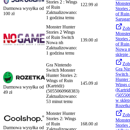
Stories 2 : Wings
Monster
122.99 zł
of Ruin
Darmowa wysyłka od
Stories
Zaktualizowano:
100
zł
of Ruin
1 godzina temu
Saruga
Monster Hunter
Zob
Stories 2 Wings
Monster
of Ruin Switch
Stories
139.00 zł
Nowa nh
of Ruin
Zaktualizowano:
Nowa 
1 godzina temu
sklepie
Zob
Gra Nintendo
Gra Ni
Switch Monster
Switch 
Hunter Stories 2:
Hunter 
Wings of Ruin
145.09 zł
Wings o
(Kartridż)
Darmowa wysyłka od
(Kartrid
(5055060968383)
49
zł
(50550
Zaktualizowano:
w sklep
53 minut temu
Rozetk
Monster Hunter
Zob
Stories 2: Wings
Monster
of Ruin
168.00 zł
Stories
Darmowa wysyłka od
Zaktualizowano: