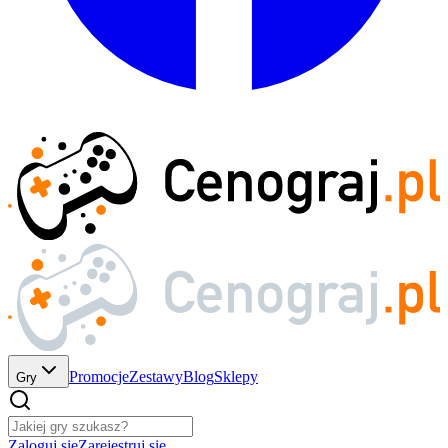
Promocje
Zestawy
Blog
Sklepy
Gry
Zaloguj się
Zarejestruj się