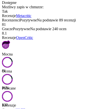
Dostępne
Możliwy zapis w chmurze
:
Tak
Recenzje
Metacritic
Recenzenci
Pozytywne
Na podstawie
89
recenzji
81
Gracze
Pozytywne
Na podstawie
240
ocen
8.1
Recenzje
OpenCritic
Mocna
81
Ocena
86
%
Polecane
139
Recenzje