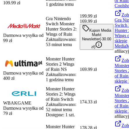
of Ruin
109.99
zł
1 godzina temu
Coolsh
Zob
199.99
zł
Gra Nintendo
Gra Ni
169.99 zł
Switch Monster
Switch 
Hunter Stories 2:
Hunter 
Kupon Media
Wings of Ruin
Markt
Darmowa wysyłka od
Wings o
Zaktualizowano:
Newsletter
(-
30.00
99
zł
sklepie
53 minut temu
MediaM
zł
)
afiliacy
Monster Hunter
Zob
Stories 2 Wings
Monster
of Ruin NS
169.99 zł
Stories
Darmowa wysyłka od
Zaktualizowano:
of Rui
400
zł
1 godzina temu
sklepie
Monster Hunter
Zob
Stories 2: Wings
Monster
of Ruin Switch
Stories
174.33 zł
WBAKGAME
Zaktualizowano:
of Ruin
Darmowa wysyłka od
52 minut temu
sklepie
79
zł
Dostępne: 1 szt.
afiliacy
Zob
Monster Hunter
178.28 zł