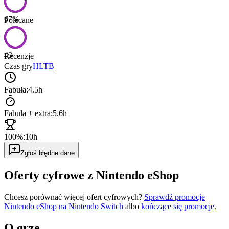
67
%
Polecane
43
Recenzje
Czas gry
HLTB
Fabuła:
4.5h
Fabuła + extra:
5.6h
100%:
10h
Zgłoś błędne dane
Oferty cyfrowe z Nintendo eShop
Chcesz porównać więcej ofert cyfrowych?
Sprawdź promocje
Nintendo eShop na
Nintendo Switch
albo
kończące się promocje
.
O grze