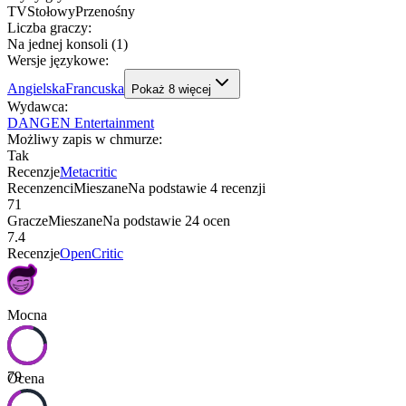
TV
Stołowy
Przenośny
Liczba graczy
:
Na jednej konsoli (1)
Wersje językowe
:
Angielska
Francuska
Pokaż
8
więcej
Wydawca
:
DANGEN Entertainment
Możliwy zapis w chmurze
:
Tak
Recenzje
Metacritic
Recenzenci
Mieszane
Na podstawie
4
recenzji
71
Gracze
Mieszane
Na podstawie
24
ocen
7.4
Recenzje
OpenCritic
Mocna
79
Ocena