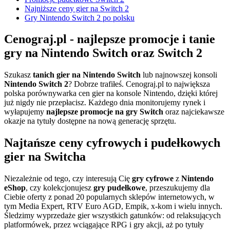
Najniższe ceny gier na Switch 2
Gry Nintendo Switch 2 po polsku
Cenograj.pl - najlepsze promocje i tanie
gry na Nintendo Switch oraz Switch 2
Szukasz
tanich gier na Nintendo Switch
lub najnowszej konsoli
Nintendo Switch 2
? Dobrze trafiłeś. Cenograj.pl to największa
polska porównywarka cen gier na konsole Nintendo, dzięki której
już nigdy nie przepłacisz. Każdego dnia monitorujemy rynek i
wyłapujemy
najlepsze promocje na gry Switch
oraz najciekawsze
okazje na tytuły dostępne na nową generację sprzętu.
Najtańsze ceny cyfrowych i pudełkowych
gier na Switcha
Niezależnie od tego, czy interesują Cię
gry cyfrowe
z
Nintendo
eShop
, czy kolekcjonujesz
gry pudełkowe
, przeszukujemy dla
Ciebie oferty z ponad 20 popularnych sklepów internetowych, w
tym Media Expert, RTV Euro AGD, Empik, x-kom i wielu innych.
Śledzimy wyprzedaże gier wszystkich gatunków: od relaksujących
platformówek, przez wciągające RPG i gry akcji, aż po tytuły