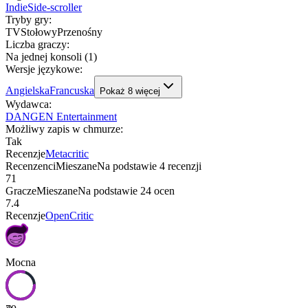
Indie
Side-scroller
Tryby gry
:
TV
Stołowy
Przenośny
Liczba graczy
:
Na jednej konsoli (1)
Wersje językowe
:
Angielska
Francuska
Pokaż
8
więcej
Wydawca
:
DANGEN Entertainment
Możliwy zapis w chmurze
:
Tak
Recenzje
Metacritic
Recenzenci
Mieszane
Na podstawie
4
recenzji
71
Gracze
Mieszane
Na podstawie
24
ocen
7.4
Recenzje
OpenCritic
Mocna