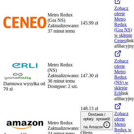
Zobacz
ofertę
Metro Redux
Metro
(Gra NS)
145.99 zł
Redux
Zaktualizowano:
(Gra NS)
37 minut temu
w sklepie
Ceneo
link
afiliacyjny
Zobacz
Metro Redux
ofertę
(NS)
Metro
Zaktualizowano:
147.30 zł
Redux
36 minut temu
(NS)
w
Darmowa wysyłka od
Dostępne: 2 szt.
sklepie
79
zł
Erli
link
afiliacyjny
148.13 zł
Zobacz
Dostawa i
ofertę
opłaty: sprawdź
Metro Redux
Metro
na Amazon
Zaktualizowano:
Redux
w
Oferta
34 minut temu