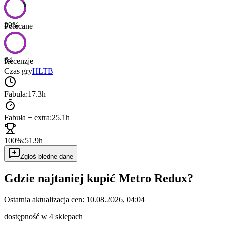
89
%
Polecane
64
Recenzje
Czas gry
HLTB
Fabuła:
17.3h
Fabuła + extra:
25.1h
100%:
51.9h
Zgłoś błędne dane
Gdzie najtaniej kupić
Metro Redux
?
Ostatnia aktualizacja cen:
10.08.2026, 04:04
dostępność w 4 sklepach