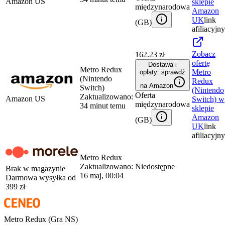
Amazon US
sklepie
międzynarodowa
Amazon
UK
link
(
GB
)
afiliacyjny
Zobacz
162.23 zł
ofertę
Dostawa i
Metro Redux
Metro
opłaty: sprawdź
(Nintendo
Redux
na Amazon
Switch)
(Nintendo
Oferta
Zaktualizowano:
Amazon US
Switch)
w
międzynarodowa
34 minut temu
sklepie
Amazon
(
GB
)
UK
link
afiliacyjny
Metro Redux
Zaktualizowano:
Niedostępne
Brak w magazynie
16 maj, 00:04
Darmowa wysyłka od
399
zł
Metro Redux (Gra NS)