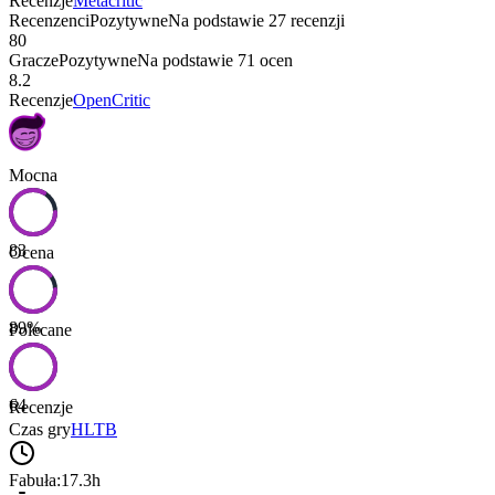
Recenzje
Metacritic
Recenzenci
Pozytywne
Na podstawie
27
recenzji
80
Gracze
Pozytywne
Na podstawie
71
ocen
8.2
Recenzje
OpenCritic
Mocna
83
Ocena
89
%
Polecane
64
Recenzje
Czas gry
HLTB
Fabuła:
17.3h