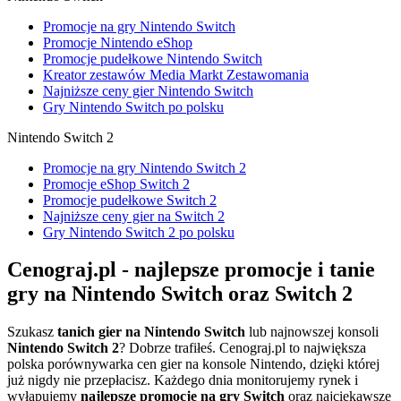
Promocje na gry Nintendo Switch
Promocje Nintendo eShop
Promocje pudełkowe Nintendo Switch
Kreator zestawów Media Markt Zestawomania
Najniższe ceny gier Nintendo Switch
Gry Nintendo Switch po polsku
Nintendo Switch 2
Promocje na gry Nintendo Switch 2
Promocje eShop Switch 2
Promocje pudełkowe Switch 2
Najniższe ceny gier na Switch 2
Gry Nintendo Switch 2 po polsku
Cenograj.pl - najlepsze promocje i tanie
gry na Nintendo Switch oraz Switch 2
Szukasz
tanich gier na Nintendo Switch
lub najnowszej konsoli
Nintendo Switch 2
? Dobrze trafiłeś. Cenograj.pl to największa
polska porównywarka cen gier na konsole Nintendo, dzięki której
już nigdy nie przepłacisz. Każdego dnia monitorujemy rynek i
wyłapujemy
najlepsze promocje na gry Switch
oraz najciekawsze