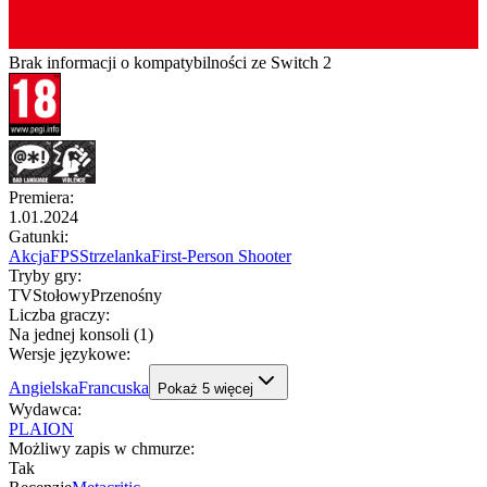
Brak informacji o kompatybilności ze Switch 2
Premiera
:
1.01.2024
Gatunki
:
Akcja
FPS
Strzelanka
First-Person Shooter
Tryby gry
:
TV
Stołowy
Przenośny
Liczba graczy
:
Na jednej konsoli (1)
Wersje językowe
:
Angielska
Francuska
Pokaż
5
więcej
Wydawca
:
PLAION
Możliwy zapis w chmurze
:
Tak