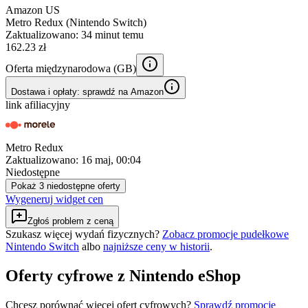
Amazon US
Metro Redux (Nintendo Switch)
Zaktualizowano:
34 minut temu
162.23 zł
Oferta międzynarodowa (
GB
)
Dostawa i opłaty: sprawdź na Amazon
link afiliacyjny
Metro Redux
Zaktualizowano:
16 maj, 00:04
Niedostępne
Pokaż 3 niedostępne oferty
Wygeneruj widget cen
Zgłoś problem z ceną
Szukasz więcej wydań fizycznych?
Zobacz promocje pudełkowe
Nintendo Switch
albo
najniższe ceny w historii
.
Oferty cyfrowe z Nintendo eShop
Chcesz porównać więcej ofert cyfrowych?
Sprawdź promocje