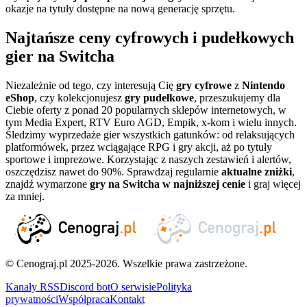
okazje na tytuły dostępne na nową generację sprzętu.
Najtańsze ceny cyfrowych i pudełkowych
gier na Switcha
Niezależnie od tego, czy interesują Cię
gry cyfrowe
z
Nintendo
eShop
, czy kolekcjonujesz
gry pudełkowe
, przeszukujemy dla
Ciebie oferty z ponad 20 popularnych sklepów internetowych, w
tym Media Expert, RTV Euro AGD, Empik, x-kom i wielu innych.
Śledzimy wyprzedaże gier wszystkich gatunków: od relaksujących
platformówek, przez wciągające RPG i gry akcji, aż po tytuły
sportowe i imprezowe. Korzystając z naszych zestawień i alertów,
oszczędzisz nawet do 90%. Sprawdzaj regularnie
aktualne zniżki
,
znajdź wymarzone
gry na Switcha w najniższej cenie
i graj więcej
za mniej.
© Cenograj.pl 2025-2026. Wszelkie prawa zastrzeżone.
Kanały RSS
Discord bot
O serwisie
Polityka
prywatności
Współpraca
Kontakt