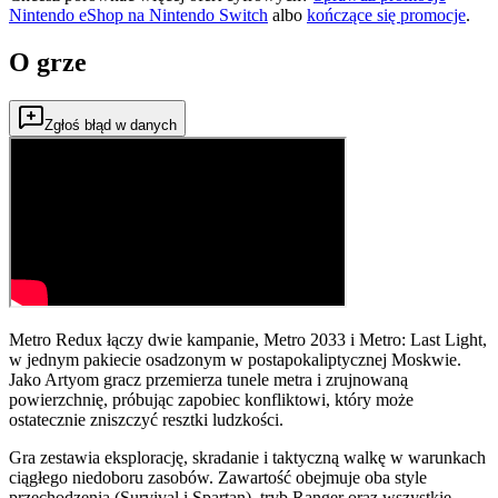
Nintendo eShop na
Nintendo Switch
albo
kończące się promocje
.
O grze
Zgłoś błąd w danych
Metro Redux łączy dwie kampanie, Metro 2033 i Metro: Last Light,
w jednym pakiecie osadzonym w postapokaliptycznej Moskwie.
Jako Artyom gracz przemierza tunele metra i zrujnowaną
powierzchnię, próbując zapobiec konfliktowi, który może
ostatecznie zniszczyć resztki ludzkości.
Gra zestawia eksplorację, skradanie i taktyczną walkę w warunkach
ciągłego niedoboru zasobów. Zawartość obejmuje oba style
przechodzenia (Survival i Spartan), tryb Ranger oraz wszystkie