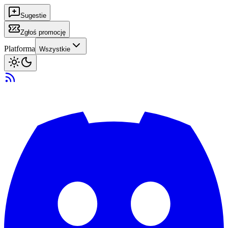
Sugestie
Zgłoś promocję
Platforma
Wszystkie