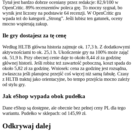
Tytuł jest bardzo dobrze oceniany przez redakcje: 82,9/100 w
OpenCritic. 89% recenzentów poleca grę. To mocny sygnał, bo
wynik jest liczony na podstawie 64 recenzji. W OpenCritic gra
wpada też do kategorii „Strong”. Jeśli lubisz ten gatunek, oceny
mocno wspierają zakup.
Ile gry dostajesz za tę cenę
Według HLTB główna historia zajmuje ok. 17,3 h. Z dodatkowymi
aktywnościami to ok. 25,1 h. Ukończenie gry na 100% może zająć
ok. 51,9 h. Przy obecnej cenie daje to około 8,44 zł za godzinę
głównej historii. Jeśli robisz też zawartość poboczną, koszt spada do
około 5,82 zł za godzinę. Wniosek: cena za godzinę jest rozsądna,
zwłaszcza jeśli planujesz przejść coś więcej niż samą fabułę. Czasy
z HLTB traktuj jako orientacyjne, bo tempo przejścia mocno zależy
od stylu gry.
Jak eShop wypada obok pudełka
Dane eShop są dostępne, ale obecnie bez pełnej ceny PL dla tego
wariantu. Pudełko w sklepach: od 145,99 zł.
Odkrywaj dalej