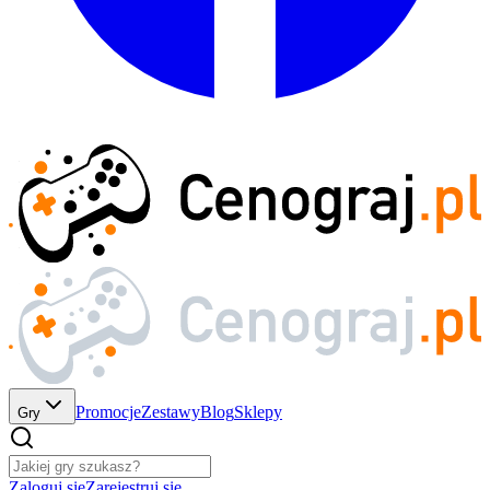
Promocje
Zestawy
Blog
Sklepy
Gry
Zaloguj się
Zarejestruj się