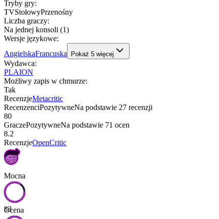
Tryby gry
:
TV
Stołowy
Przenośny
Liczba graczy
:
Na jednej konsoli (1)
Wersje językowe
:
Angielska
Francuska
Pokaż
5
więcej
Wydawca
:
PLAION
Możliwy zapis w chmurze
:
Tak
Recenzje
Metacritic
Recenzenci
Pozytywne
Na podstawie
27
recenzji
80
Gracze
Pozytywne
Na podstawie
71
ocen
8.2
Recenzje
OpenCritic
Mocna
83
Ocena