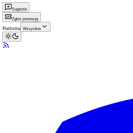
Sugestie
Zgłoś promocję
Platforma
Wszystkie