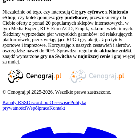
Niezależnie od tego, czy interesują Cię
gry cyfrowe
z
Nintendo
eShop
, czy kolekcjonujesz
gry pudełkowe
, przeszukujemy dla
Ciebie oferty z ponad 20 popularnych sklepów internetowych, w
tym Media Expert, RTV Euro AGD, Empik, x-kom i wielu innych.
Śledzimy wyprzedaże gier wszystkich gatunków: od relaksujących
platformówek, przez wciągające RPG i gry akcji, aż po tytuły
sportowe i imprezowe. Korzystając z naszych zestawień i alertów,
oszczędzisz nawet do 90%. Sprawdzaj regularnie
aktualne zniżki
,
znajdź wymarzone
gry na Switcha w najniższej cenie
i graj więcej
za mniej.
© Cenograj.pl 2025-2026. Wszelkie prawa zastrzeżone.
Kanały RSS
Discord bot
O serwisie
Polityka
prywatności
Współpraca
Kontakt