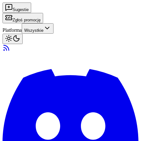
Sugestie
Zgłoś promocję
Platforma
Wszystkie