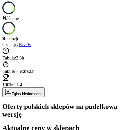
11
%
Polecane
9
Recenzje
Czas gry
HLTB
Fabuła:
2.3h
Fabuła + extra:
6h
100%:
21.4h
Zgłoś błędne dane
Oferty polskich sklepów na pudełkową
wersję
Aktualne ceny w sklepach