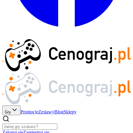
Promocje
Zestawy
Blog
Sklepy
Gry
Zaloguj się
Zarejestruj się