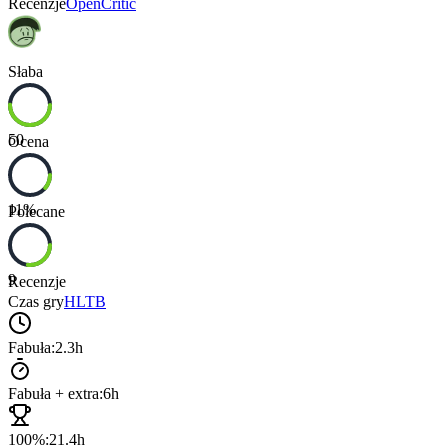
Recenzje
OpenCritic
Słaba
50
Ocena
11
%
Polecane
9
Recenzje
Czas gry
HLTB
Fabuła:
2.3h
Fabuła + extra:
6h
100%:
21.4h