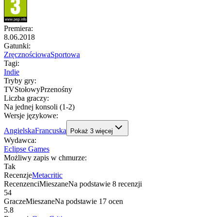
Premiera
:
8.06.2018
Gatunki
:
Zręcznościowa
Sportowa
Tagi
:
Indie
Tryby gry
:
TV
Stołowy
Przenośny
Liczba graczy
:
Na jednej konsoli (1-2)
Wersje językowe
:
Angielska
Francuska
Pokaż
3
więcej
Wydawca
:
Eclipse Games
Możliwy zapis w chmurze
:
Tak
Recenzje
Metacritic
Recenzenci
Mieszane
Na podstawie
8
recenzji
54
Gracze
Mieszane
Na podstawie
17
ocen
5.8