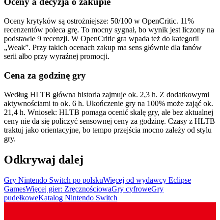
Oceny a decyzja o zakupie
Oceny krytyków są ostrożniejsze: 50/100 w OpenCritic. 11%
recenzentów poleca grę. To mocny sygnał, bo wynik jest liczony na
podstawie 9 recenzji. W OpenCritic gra wpada też do kategorii
„Weak”. Przy takich ocenach zakup ma sens głównie dla fanów
serii albo przy wyraźnej promocji.
Cena za godzinę gry
Według HLTB główna historia zajmuje ok. 2,3 h. Z dodatkowymi
aktywnościami to ok. 6 h. Ukończenie gry na 100% może zająć ok.
21,4 h. Wniosek: HLTB pomaga ocenić skalę gry, ale bez aktualnej
ceny nie da się policzyć sensownej ceny za godzinę. Czasy z HLTB
traktuj jako orientacyjne, bo tempo przejścia mocno zależy od stylu
gry.
Odkrywaj dalej
Gry Nintendo Switch po polsku
Więcej od wydawcy Eclipse
Games
Więcej gier: Zręcznościowa
Gry cyfrowe
Gry
pudełkowe
Katalog Nintendo Switch