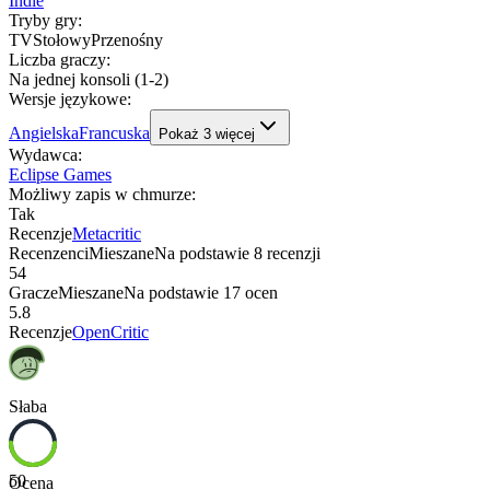
Indie
Tryby gry
:
TV
Stołowy
Przenośny
Liczba graczy
:
Na jednej konsoli (1-2)
Wersje językowe
:
Angielska
Francuska
Pokaż
3
więcej
Wydawca
:
Eclipse Games
Możliwy zapis w chmurze
:
Tak
Recenzje
Metacritic
Recenzenci
Mieszane
Na podstawie
8
recenzji
54
Gracze
Mieszane
Na podstawie
17
ocen
5.8
Recenzje
OpenCritic
Słaba
50
Ocena