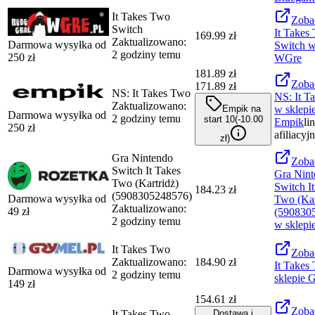
It Takes Two
Zoba
Switch
It Takes
169.99 zł
Zaktualizowano:
Darmowa wysyłka od
Switch
w
2 godziny temu
250
zł
WGre
181.89
zł
Zoba
171.89 zł
NS: It Takes Two
NS: It T
Zaktualizowano:
Empik na
w sklepi
Darmowa wysyłka od
2 godziny temu
start 10
(-
10.00
Empik
li
250
zł
afiliacyj
zł
)
Gra Nintendo
Zoba
Switch It Takes
Gra Nint
Two (Kartridż)
Switch I
184.23 zł
(5908305248576)
Darmowa wysyłka od
Two (Kar
Zaktualizowano:
49
zł
(590830
2 godziny temu
w sklepi
It Takes Two
Zoba
Zaktualizowano:
184.90 zł
It Takes
Darmowa wysyłka od
2 godziny temu
sklepie
G
149
zł
154.61 zł
Zoba
It Takes Two
Dostawa i