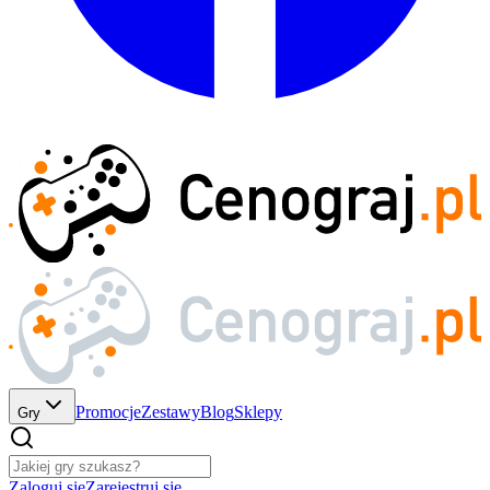
Promocje
Zestawy
Blog
Sklepy
Gry
Zaloguj się
Zarejestruj się