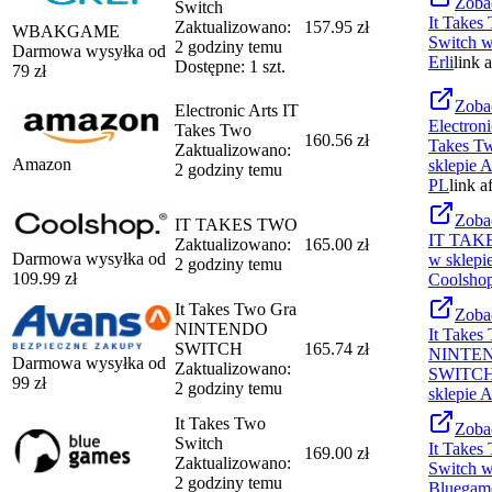
Zoba
Switch
It Takes
Zaktualizowano:
157.95 zł
WBAKGAME
Switch
w
2 godziny temu
Darmowa wysyłka od
Erli
link 
Dostępne: 1 szt.
79
zł
Zoba
Electronic Arts IT
Electroni
Takes Two
160.56 zł
Takes T
Zaktualizowano:
Amazon
sklepie
A
2 godziny temu
PL
link a
Zoba
IT TAKES TWO
IT TAK
Zaktualizowano:
165.00 zł
Darmowa wysyłka od
w sklepi
2 godziny temu
109.99
zł
Coolsho
It Takes Two Gra
Zoba
NINTENDO
It Takes
SWITCH
165.74 zł
NINTE
Darmowa wysyłka od
Zaktualizowano:
SWITC
99
zł
2 godziny temu
sklepie
A
It Takes Two
Zoba
Switch
It Takes
169.00 zł
Zaktualizowano:
Switch
w
2 godziny temu
Bluegam