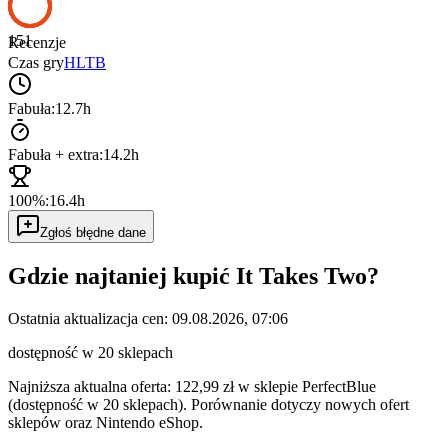
151
Recenzje
Czas gry
HLTB
Fabuła:
12.7h
Fabuła + extra:
14.2h
100%:
16.4h
Zgłoś błędne dane
Gdzie najtaniej kupić
It Takes Two
?
Ostatnia aktualizacja cen:
09.08.2026, 07:06
dostępność w 20 sklepach
Najniższa aktualna oferta: 122,99 zł w sklepie PerfectBlue
(dostępność w 20 sklepach).
Porównanie dotyczy nowych ofert
sklepów oraz Nintendo eShop.