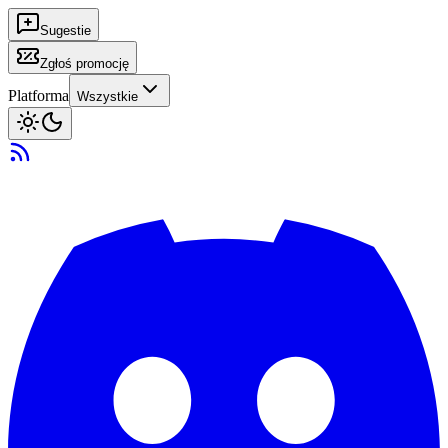
Sugestie
Zgłoś promocję
Platforma
Wszystkie