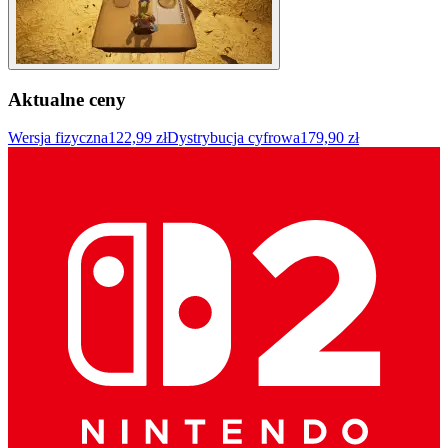
Aktualne ceny
Wersja fizyczna
122,99 zł
Dystrybucja cyfrowa
179,90 zł