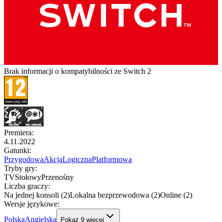
Brak informacji o kompatybilności ze Switch 2
Premiera
:
4.11.2022
Gatunki
:
Przygodowa
Akcja
Logiczna
Platformowa
Tryby gry
:
TV
Stołowy
Przenośny
Liczba graczy
:
Na jednej konsoli (2)
Lokalna bezprzewodowa (2)
Online (2)
Wersje językowe
:
Polska
Angielska
Pokaż
9
więcej