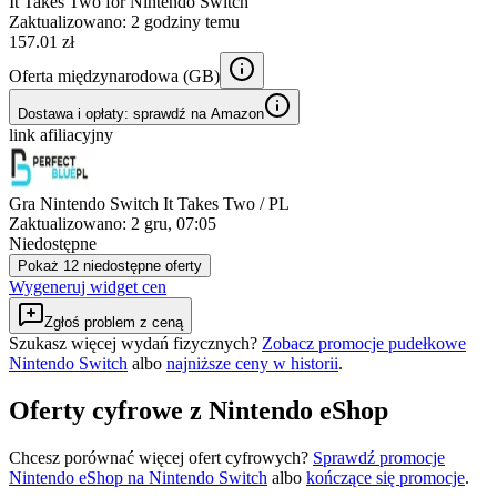
It Takes Two for Nintendo Switch
Zaktualizowano:
2 godziny temu
157.01 zł
Oferta międzynarodowa (
GB
)
Dostawa i opłaty: sprawdź na Amazon
link afiliacyjny
Gra Nintendo Switch It Takes Two / PL
Zaktualizowano:
2 gru, 07:05
Niedostępne
Pokaż 12 niedostępne oferty
Wygeneruj widget cen
Zgłoś problem z ceną
Szukasz więcej wydań fizycznych?
Zobacz promocje pudełkowe
Nintendo Switch
albo
najniższe ceny w historii
.
Oferty cyfrowe z Nintendo eShop
Chcesz porównać więcej ofert cyfrowych?
Sprawdź promocje
Nintendo eShop na
Nintendo Switch
albo
kończące się promocje
.