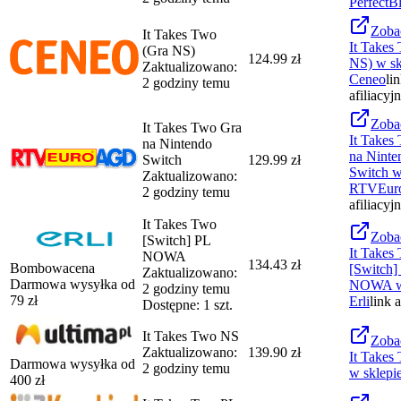
PerfectB
Zoba
It Takes Two
It Takes
(Gra NS)
124.99 zł
NS)
w sk
Zaktualizowano:
Ceneo
li
2 godziny temu
afiliacyj
Zoba
It Takes Two Gra
It Takes
na Nintendo
na Ninte
Switch
129.99 zł
Switch
w
Zaktualizowano:
RTVEu
2 godziny temu
afiliacyj
It Takes Two
Zoba
[Switch] PL
It Takes
NOWA
134.43 zł
Bombowacena
[Switch]
Zaktualizowano:
Darmowa wysyłka od
NOWA
w
2 godziny temu
79
zł
Erli
link 
Dostępne: 1 szt.
It Takes Two NS
Zoba
Zaktualizowano:
139.90 zł
It Takes
Darmowa wysyłka od
2 godziny temu
w sklepi
400
zł