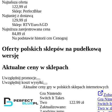
Najtańsza oferta
122,99 zł
Sklep: PerfectBlue
Najtaniej z dostawą
129,99 zł
Sklep: RTVEuroAGD
Najniższa zarejestrowana cena
84,89 zł
Na podstawie historii cen Cenograj
Oferty polskich sklepów na pudełkową
wersję
Aktualne ceny w sklepach
Uwzględnij promocje
Uwzględnij koszt wysyłki
Aktualne ceny gry w polskich sklepach internetowych
Gra Nintendo
Zoba
Switch It Takes
Gra Nint
Two
122.99 zł
Switch I
Zaktualizowano:
Two
w sk
2 godziny temu