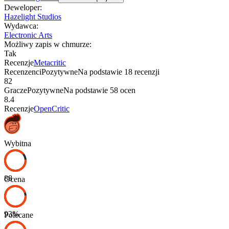
Deweloper
:
Hazelight Studios
Wydawca
:
Electronic Arts
Możliwy zapis w chmurze
:
Tak
Recenzje
Metacritic
Recenzenci
Pozytywne
Na podstawie
18
recenzji
82
Gracze
Pozytywne
Na podstawie
58
ocen
8.4
Recenzje
OpenCritic
Wybitna
88
Ocena
93
%
Polecane