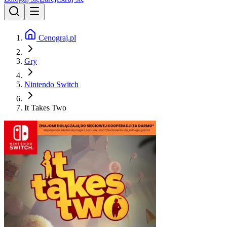
Cenograj.pl
Gry
Nintendo Switch
It Takes Two