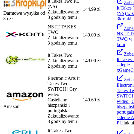
It Takes Two PL
Zoba
(NS)
It Takes
144.99 zł
Zaktualizowano:
Darmowa wysyłka od
(NS)
w s
3 godziny temu
85
zł
3kropki
NS IT TAKES
Zoba
TWO
NS IT 
149.00 zł
Zaktualizowano:
TWO
w 
3 godziny temu
kom
Zoba
It Takes Two
It Takes
Zaktualizowano:
149.00 zł
sklepie
2 godziny temu
xGameCe
Electronic Arts It
Zoba
Takes Two
Electroni
SWITCH | Gry
Takes T
wideo |
SWITCH 
Castellano,
149.69 zł
wideo | C
hiszpański i
Amazon
hiszpańsk
portugalski
portugals
Zaktualizowano:
sklepie
A
3 godziny temu
PL
link a
It Takes Two