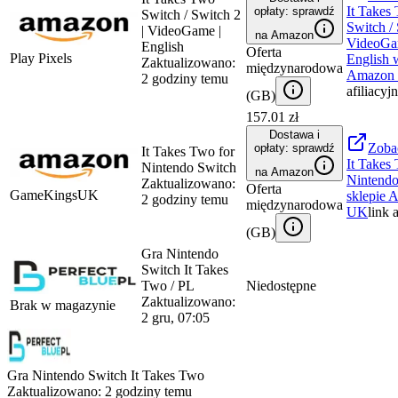
It Takes
opłaty: sprawdź
Switch / Switch 2
Switch / 
| VideoGame |
na Amazon
VideoGa
English
Oferta
Play Pixels
English
w
Zaktualizowano:
międzynarodowa
Amazon
2 godziny temu
afiliacyj
(
GB
)
157.01 zł
Dostawa i
Zoba
opłaty: sprawdź
It Takes Two for
It Takes
Nintendo Switch
na Amazon
Nintendo
Zaktualizowano:
Oferta
GameKingsUK
sklepie
A
2 godziny temu
międzynarodowa
UK
link 
(
GB
)
Gra Nintendo
Switch It Takes
Two / PL
Niedostępne
Zaktualizowano:
Brak w magazynie
2 gru, 07:05
Gra Nintendo Switch It Takes Two
Zaktualizowano:
2 godziny temu