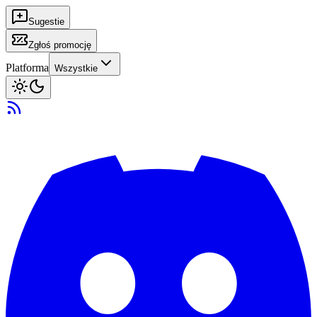
Sugestie
Zgłoś promocję
Platforma
Wszystkie