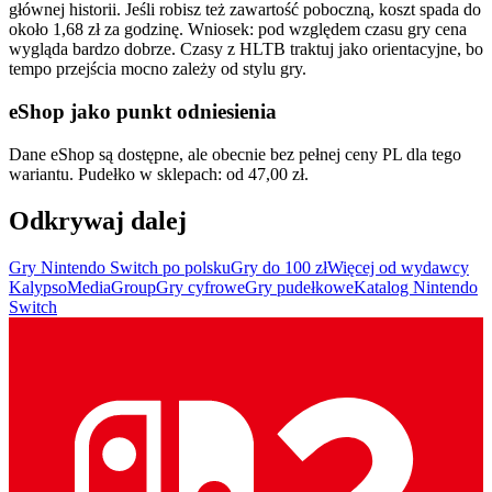
głównej historii. Jeśli robisz też zawartość poboczną, koszt spada do
około 1,68 zł za godzinę. Wniosek: pod względem czasu gry cena
wygląda bardzo dobrze. Czasy z HLTB traktuj jako orientacyjne, bo
tempo przejścia mocno zależy od stylu gry.
eShop jako punkt odniesienia
Dane eShop są dostępne, ale obecnie bez pełnej ceny PL dla tego
wariantu. Pudełko w sklepach: od 47,00 zł.
Odkrywaj dalej
Gry Nintendo Switch po polsku
Gry do 100 zł
Więcej od wydawcy
KalypsoMediaGroup
Gry cyfrowe
Gry pudełkowe
Katalog Nintendo
Switch