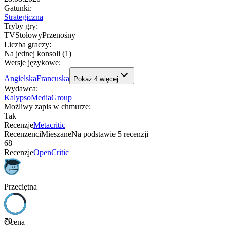
Gatunki
:
Strategiczna
Tryby gry
:
TV
Stołowy
Przenośny
Liczba graczy
:
Na jednej konsoli (1)
Wersje językowe
:
Angielska
Francuska
Pokaż
4
więcej
Wydawca
:
KalypsoMediaGroup
Możliwy zapis w chmurze
:
Tak
Recenzje
Metacritic
Recenzenci
Mieszane
Na podstawie
5
recenzji
68
Recenzje
OpenCritic
Przeciętna
70
Ocena