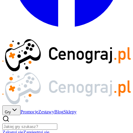
Promocje
Zestawy
Blog
Sklepy
Gry
Zaloguj się
Zarejestruj się