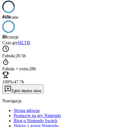
41
%
Polecane
29
Recenzje
Czas gry
HLTB
Fabuła:
20.5h
Fabuła + extra:
28h
100%:
47.7h
Zgłoś błędne dane
Nawigacja
Strona główna
Promocje na gry Nintendo
Blog o Nintendo Switch
Sklepy z grami Nintendo