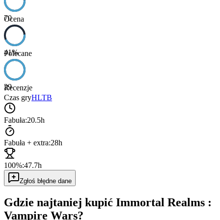
70
Ocena
41
%
Polecane
29
Recenzje
Czas gry
HLTB
Fabuła:
20.5h
Fabuła + extra:
28h
100%:
47.7h
Zgłoś błędne dane
Gdzie najtaniej kupić
Immortal Realms :
Vampire Wars
?