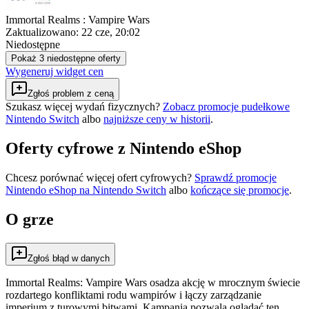
Immortal Realms : Vampire Wars
Zaktualizowano:
22 cze, 20:02
Niedostępne
Pokaż 3 niedostępne oferty
Wygeneruj widget cen
Zgłoś problem z ceną
Szukasz więcej wydań fizycznych?
Zobacz promocje pudełkowe
Nintendo Switch
albo
najniższe ceny w historii
.
Oferty cyfrowe z Nintendo eShop
Chcesz porównać więcej ofert cyfrowych?
Sprawdź promocje
Nintendo eShop na
Nintendo Switch
albo
kończące się promocje
.
O grze
Zgłoś błąd w danych
Immortal Realms: Vampire Wars osadza akcję w mrocznym świecie
rozdartego konfliktami rodu wampirów i łączy zarządzanie
imperium z turowymi bitwami. Kampania pozwala oglądać ten