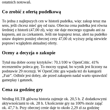
ostatnich notowań.
Co zrobić z ofertą pudełkową
To jedna z najlepszych cen w historii pudełka, więc zakup teraz ma
sens, jeśli chcesz mieć grę od razu. Obecna cena pudełka jest równa
średniej z historii (47,00 zł), więc nie daje mocnego sygnału ani za
kupnem, ani za czekaniem. Jeśli nie kupujesz teraz, alert na pudełko
ustaw dopiero poniżej obecnej ceny 47,00 zł; wyższy próg niewiele
poprawi względem aktualnej oferty.
Oceny a decyzja o zakupie
Tytuł ma dobre oceny krytyków: 70,1/100 w OpenCritic. 41%
recenzentów poleca grę. To mocny sygnał, bo wynik jest liczony na
podstawie 29 recenzji. W OpenCritic gra wpada też do kategorii
„Fair”. Odbiór jest dobry, ale przed zakupem nadal warto sprawdzić
gameplay i gatunek.
Cena za godzinę gry
Według HLTB główna historia zajmuje ok. 20,5 h. Z dodatkowymi
aktywnościami to ok. 28 h. Ukończenie gry na 100% może zająć
ok. 47,7 h. Przy obecnej cenie daje to około 2,29 zł za godzinę