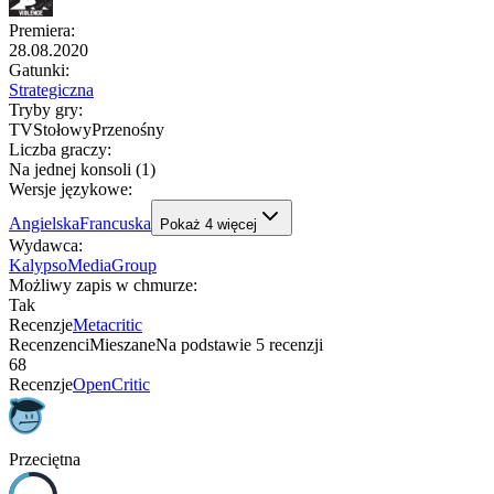
Premiera
:
28.08.2020
Gatunki
:
Strategiczna
Tryby gry
:
TV
Stołowy
Przenośny
Liczba graczy
:
Na jednej konsoli (1)
Wersje językowe
:
Angielska
Francuska
Pokaż
4
więcej
Wydawca
:
KalypsoMediaGroup
Możliwy zapis w chmurze
:
Tak
Recenzje
Metacritic
Recenzenci
Mieszane
Na podstawie
5
recenzji
68
Recenzje
OpenCritic
Przeciętna