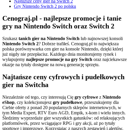
Najniższe ceny gier na Switch 2
Gry Nintendo Switch 2 po polsku
Cenograj.pl - najlepsze promocje i tanie
gry na Nintendo Switch oraz Switch 2
Szukasz
tanich gier na Nintendo Switch
lub najnowszej konsoli
Nintendo Switch 2
? Dobrze trafiłeś. Cenograj.pl to największa
polska porównywarka cen gier na konsole Nintendo, dzięki której
już nigdy nie przepłacisz. Każdego dnia monitorujemy rynek i
wyłapujemy
najlepsze promocje na gry Switch
oraz najciekawsze
okazje na tytuły dostępne na nową generację sprzętu.
Najtańsze ceny cyfrowych i pudełkowych
gier na Switcha
Niezależnie od tego, czy interesują Cię
gry cyfrowe
z
Nintendo
eShop
, czy kolekcjonujesz
gry pudełkowe
, przeszukujemy dla
Ciebie oferty z ponad 20 popularnych sklepów internetowych, w
tym Media Expert, RTV Euro AGD, Empik, x-kom i wielu innych.
Śledzimy wyprzedaże gier wszystkich gatunków: od relaksujących
platformówek, przez wciągające RPG i gry akcji, aż po tytuły
sportowe i imprezowe. Korzystając z naszych zestawień i alertów,