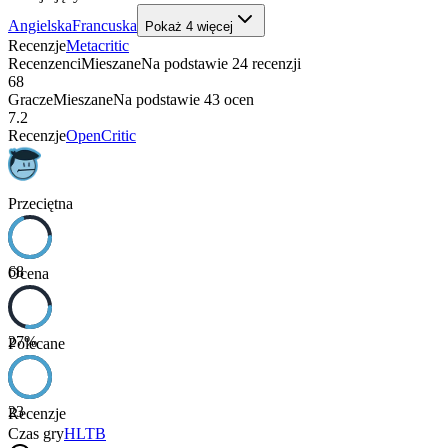
Angielska
Francuska
Pokaż
4
więcej
Recenzje
Metacritic
Recenzenci
Mieszane
Na podstawie
24
recenzji
68
Gracze
Mieszane
Na podstawie
43
ocen
7.2
Recenzje
OpenCritic
Przeciętna
68
Ocena
27
%
Polecane
23
Recenzje
Czas gry
HLTB