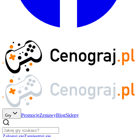
Promocje
Zestawy
Blog
Sklepy
Gry
Zaloguj się
Zarejestruj się