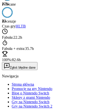
27
%
Polecane
23
Recenzje
Czas gry
HLTB
Fabuła:
22.2h
Fabuła + extra:
35.7h
100%:
82.6h
Zgłoś błędne dane
Nawigacja
Strona główna
Promocje na gry Nintendo
Blog o Nintendo Switch
Sklepy z grami Nintendo
Gry na Nintendo Switch
Gry na Nintendo Switch 2