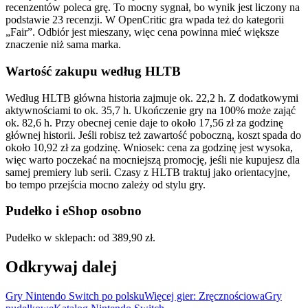
recenzentów poleca grę. To mocny sygnał, bo wynik jest liczony na
podstawie 23 recenzji. W OpenCritic gra wpada też do kategorii
„Fair”. Odbiór jest mieszany, więc cena powinna mieć większe
znaczenie niż sama marka.
Wartość zakupu według HLTB
Według HLTB główna historia zajmuje ok. 22,2 h. Z dodatkowymi
aktywnościami to ok. 35,7 h. Ukończenie gry na 100% może zająć
ok. 82,6 h. Przy obecnej cenie daje to około 17,56 zł za godzinę
głównej historii. Jeśli robisz też zawartość poboczną, koszt spada do
około 10,92 zł za godzinę. Wniosek: cena za godzinę jest wysoka,
więc warto poczekać na mocniejszą promocję, jeśli nie kupujesz dla
samej premiery lub serii. Czasy z HLTB traktuj jako orientacyjne,
bo tempo przejścia mocno zależy od stylu gry.
Pudełko i eShop osobno
Pudełko w sklepach: od 389,90 zł.
Odkrywaj dalej
Gry Nintendo Switch po polsku
Więcej gier: Zręcznościowa
Gry