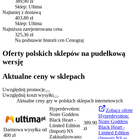
389,90 zł
Sklep: Ultima
Najtaniej z dostawą
403,80 zł
Sklep: Ultima
Najniższa zarejestrowana cena
325,36 zł
Na podstawie historii cen Cenograj
Oferty polskich sklepów na pudełkową
wersję
Aktualne ceny w sklepach
Uwzględnij promocje
Uwzględnij koszt wysyłki
Aktualne ceny gry w polskich sklepach internetowych
Hyperdevotion:
Zobacz
ofertę
Noire Goddess
Hyperdevotion:
Black Heart -
Noire Goddess
389.90
Limited Edition
Black Heart -
zł
Darmowa wysyłka od
(Import) NS
Limited Edition
400
zł
Zaktualizowano:
(Import) NS
w