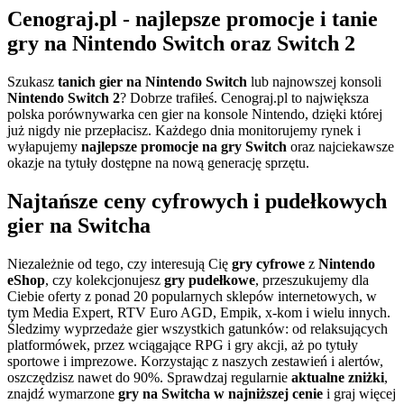
Cenograj.pl - najlepsze promocje i tanie
gry na Nintendo Switch oraz Switch 2
Szukasz
tanich gier na Nintendo Switch
lub najnowszej konsoli
Nintendo Switch 2
? Dobrze trafiłeś. Cenograj.pl to największa
polska porównywarka cen gier na konsole Nintendo, dzięki której
już nigdy nie przepłacisz. Każdego dnia monitorujemy rynek i
wyłapujemy
najlepsze promocje na gry Switch
oraz najciekawsze
okazje na tytuły dostępne na nową generację sprzętu.
Najtańsze ceny cyfrowych i pudełkowych
gier na Switcha
Niezależnie od tego, czy interesują Cię
gry cyfrowe
z
Nintendo
eShop
, czy kolekcjonujesz
gry pudełkowe
, przeszukujemy dla
Ciebie oferty z ponad 20 popularnych sklepów internetowych, w
tym Media Expert, RTV Euro AGD, Empik, x-kom i wielu innych.
Śledzimy wyprzedaże gier wszystkich gatunków: od relaksujących
platformówek, przez wciągające RPG i gry akcji, aż po tytuły
sportowe i imprezowe. Korzystając z naszych zestawień i alertów,
oszczędzisz nawet do 90%. Sprawdzaj regularnie
aktualne zniżki
,
znajdź wymarzone
gry na Switcha w najniższej cenie
i graj więcej