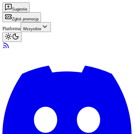
Sugestie
Zgłoś promocję
Platforma
Wszystkie