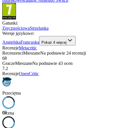
pudełkowe
Katalog Nintendo Switch
Gatunki
:
Zręcznościowa
Strzelanka
Wersje językowe
:
Angielska
Francuska
Pokaż
4
więcej
Recenzje
Metacritic
Recenzenci
Mieszane
Na podstawie
24
recenzji
68
Gracze
Mieszane
Na podstawie
43
ocen
7.2
Recenzje
OpenCritic
Przeciętna
68
Ocena