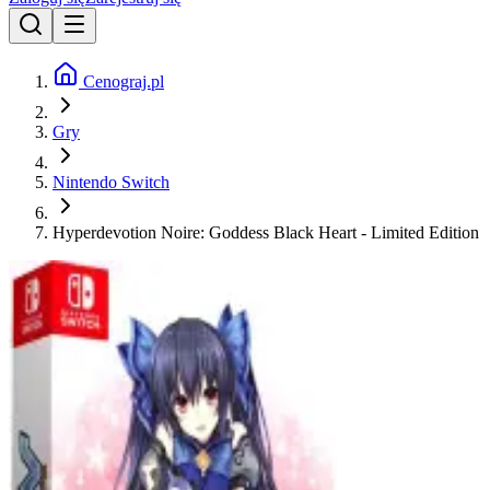
Cenograj.pl
Gry
Nintendo Switch
Hyperdevotion Noire: Goddess Black Heart - Limited Edition