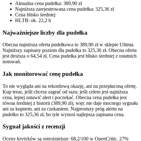
Aktualna cena pudełka: 389,90 zł
Najniższa zarejestrowana cena pudełka: 325,36 zł
Cena blisko średniej
HLTB: ok. 22,2 h
Najważniejsze liczby dla pudełka
Obecna najniższa oferta pudełkowa to 389,90 zł w sklepie Ultima.
Najniższy zapisany poziom dla pudełka to 325,36 zł. Obecna oferta
jest droższa o 64,54 zł. Cena pudełka jest blisko średniej z ostatnich
notowań.
Jak monitorować cenę pudełka
To nie wygląda ani na rekordową okazję, ani na przepłaconą ofertę.
Kup teraz, jeśli chcesz zagrać od razu; jeśli celem jest najniższa
cena, lepiej ustawić alert i poczekać. Obecna cena pudełka jest
równa średniej z historii (389,90 zł), więc nie daje mocnego sygnału
ani za kupnem, ani za czekaniem. Najprostszy próg alertu na
pudełko to 325,36 zł, bo tyle wynosi najlepsza zapisana cena.
Sygnał jakości z recenzji
Oceny krytyków są ostrożniejsze: 68,2/100 w OpenCritic. 27%