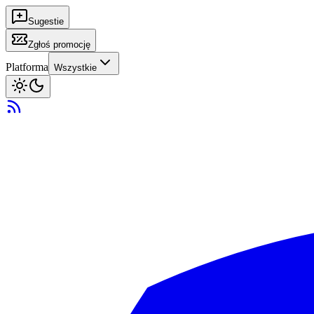
Sugestie
Zgłoś promocję
Platforma
Wszystkie