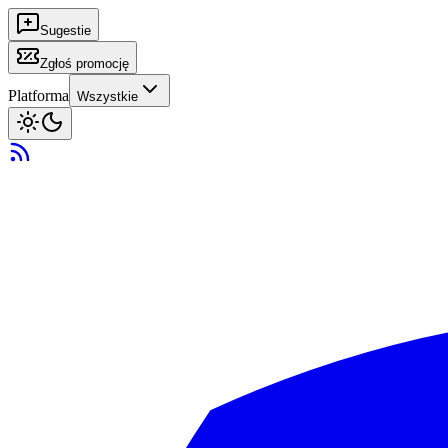
Sugestie
Zgłoś promocję
Platforma
Wszystkie