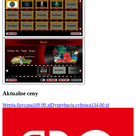
Aktualne ceny
Wersja fizyczna
169,99 zł
Dystrybucja cyfrowa
134,00 zł