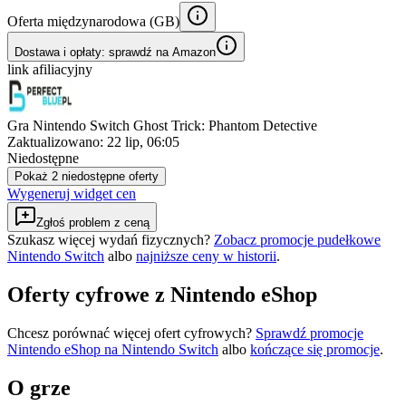
Oferta międzynarodowa (
GB
)
Dostawa i opłaty: sprawdź na Amazon
link afiliacyjny
Gra Nintendo Switch Ghost Trick: Phantom Detective
Zaktualizowano:
22 lip, 06:05
Niedostępne
Pokaż 2 niedostępne oferty
Wygeneruj widget cen
Zgłoś problem z ceną
Szukasz więcej wydań fizycznych?
Zobacz promocje pudełkowe
Nintendo Switch
albo
najniższe ceny w historii
.
Oferty cyfrowe z Nintendo eShop
Chcesz porównać więcej ofert cyfrowych?
Sprawdź promocje
Nintendo eShop na
Nintendo Switch
albo
kończące się promocje
.
O grze