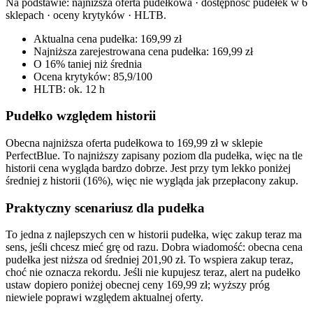
Na podstawie:
najniższa oferta pudełkowa · dostępność pudełek w 6
sklepach · oceny krytyków · HLTB
.
Aktualna cena pudełka: 169,99 zł
Najniższa zarejestrowana cena pudełka: 169,99 zł
O 16% taniej niż średnia
Ocena krytyków: 85,9/100
HLTB: ok. 12 h
Pudełko względem historii
Obecna najniższa oferta pudełkowa to 169,99 zł w sklepie
PerfectBlue. To najniższy zapisany poziom dla pudełka, więc na tle
historii cena wygląda bardzo dobrze. Jest przy tym lekko poniżej
średniej z historii (16%), więc nie wygląda jak przepłacony zakup.
Praktyczny scenariusz dla pudełka
To jedna z najlepszych cen w historii pudełka, więc zakup teraz ma
sens, jeśli chcesz mieć grę od razu. Dobra wiadomość: obecna cena
pudełka jest niższa od średniej 201,90 zł. To wspiera zakup teraz,
choć nie oznacza rekordu. Jeśli nie kupujesz teraz, alert na pudełko
ustaw dopiero poniżej obecnej ceny 169,99 zł; wyższy próg
niewiele poprawi względem aktualnej oferty.