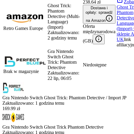
Zoba
238.64 zł
Ghost Trick:
Ghost Tr
Dostawa i
Phantom
Phantom
opłaty: sprawdź
Detective (Multi-
Detective
na Amazon
Language)
Languag
Oferta
(Import)
Retro Games Europe
(Import)
międzynarodowa
Zaktualizowano:
sklepie
A
2 godziny temu
UK
link
(
GB
)
afiliacyj
Gra Nintendo
Switch Ghost
Trick: Phantom
Niedostępne
Detective
Brak w magazynie
Zaktualizowano:
22 lip, 06:05
Gra Nintendo Switch Ghost Trick: Phantom Detective / Import JP
Zaktualizowano:
1 godzina temu
169.99 zł
Gra Nintendo Switch Ghost Trick Phantom Detective
Zaktualizowano:
1 godzina temu