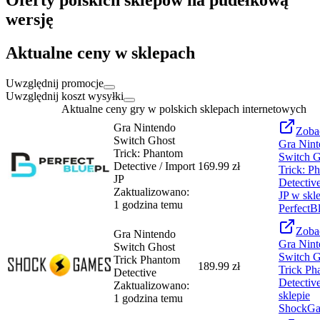
Oferty polskich sklepów na pudełkową
wersję
Aktualne ceny w sklepach
Uwzględnij promocje
Uwzględnij koszt wysyłki
Aktualne ceny gry w polskich sklepach internetowych
Gra Nintendo
Zoba
Switch Ghost
Gra Nint
Trick: Phantom
Switch G
Detective / Import
169.99 zł
Trick: P
JP
Detective
Zaktualizowano:
JP
w skle
1 godzina temu
PerfectB
Zoba
Gra Nintendo
Gra Nint
Switch Ghost
Switch G
Trick Phantom
189.99 zł
Trick Ph
Detective
Detectiv
Zaktualizowano:
sklepie
1 godzina temu
ShockG