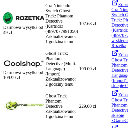
Zoba
Gra Nintendo
Gra Nint
Switch Ghost
Switch G
Trick: Phantom
Trick: P
Detective
197.68 zł
Detectiv
(Kartridż)
Darmowa wysyłka od
(Kartridż
(4897077991050)
49
zł
(489707
Zaktualizowano:
w sklepi
1 godzina temu
Rozetka
Ghost Trick:
Zoba
Phantom
Ghost Tr
Detective (Multi-
Phantom
Language)
199.00 zł
Detective
Darmowa wysyłka od
(Import)
Languag
109.99
zł
Zaktualizowano:
(Import)
2 godziny temu
sklepie
C
Zoba
Ghost Trick
Ghost Tr
Phantom
Phantom
Detective
229.00 zł
Detectiv
Zaktualizowano:
sklepie
1 godzina temu
xGameCe