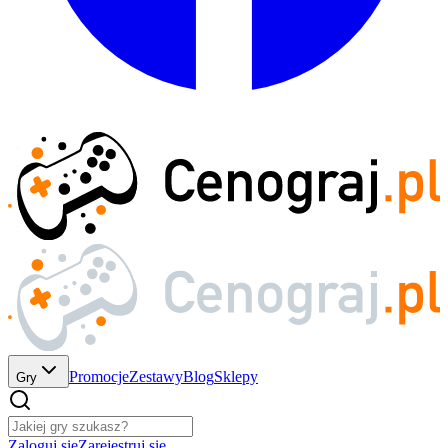
Promocje
Zestawy
Blog
Sklepy
Gry
Zaloguj się
Zarejestruj się