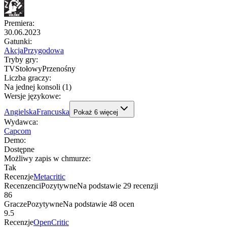
Premiera
:
30.06.2023
Gatunki
:
Akcja
Przygodowa
Tryby gry
:
TV
Stołowy
Przenośny
Liczba graczy
:
Na jednej konsoli (1)
Wersje językowe
:
Angielska
Francuska
Pokaż
6
więcej
Wydawca
:
Capcom
Demo
:
Dostępne
Możliwy zapis w chmurze
:
Tak
Recenzje
Metacritic
Recenzenci
Pozytywne
Na podstawie
29
recenzji
86
Gracze
Pozytywne
Na podstawie
48
ocen
9.5
Recenzje
OpenCritic