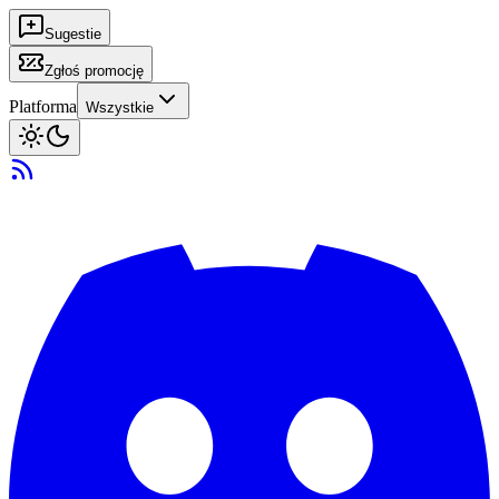
Sugestie
Zgłoś promocję
Platforma
Wszystkie