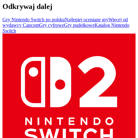
Odkrywaj dalej
Gry Nintendo Switch po polsku
Najlepiej oceniane gry
Więcej od
wydawcy Capcom
Gry cyfrowe
Gry pudełkowe
Katalog Nintendo
Switch