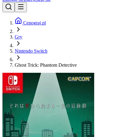
Cenograj.pl
Gry
Nintendo Switch
Ghost Trick: Phantom Detective