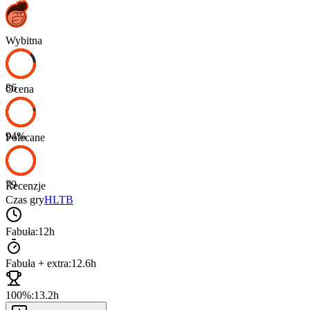
Wybitna
86
Ocena
94
%
Polecane
79
Recenzje
Czas gry
HLTB
Fabuła:
12h
Fabuła + extra:
12.6h
100%:
13.2h