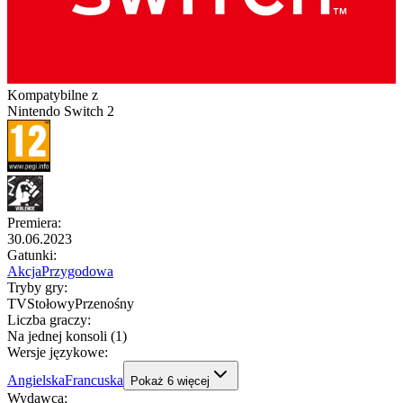
Kompatybilne z
Nintendo Switch 2
Premiera
:
30.06.2023
Gatunki
:
Akcja
Przygodowa
Tryby gry
:
TV
Stołowy
Przenośny
Liczba graczy
:
Na jednej konsoli (1)
Wersje językowe
:
Angielska
Francuska
Pokaż
6
więcej
Wydawca
: