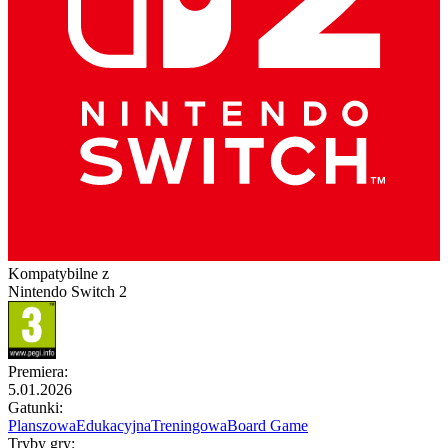
Kompatybilne z
Nintendo Switch 2
Premiera
:
5.01.2026
Gatunki
:
Planszowa
Edukacyjna
Treningowa
Board Game
Tryby gry
: