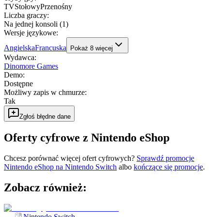
TV
Stołowy
Przenośny
Liczba graczy
:
Na jednej konsoli (1)
Wersje językowe
:
Angielska
Francuska
Pokaż
8
więcej
Wydawca
:
Dinomore Games
Demo
:
Dostępne
Możliwy zapis w chmurze
:
Tak
Zgłoś błędne dane
Oferty cyfrowe z Nintendo eShop
Chcesz porównać więcej ofert cyfrowych?
Sprawdź promocje
Nintendo eShop na
Nintendo Switch
albo
kończące się promocje
.
Zobacz również:
Nintendo Switch