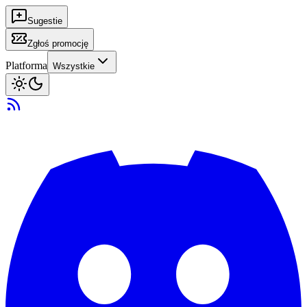
Sugestie
Zgłoś promocję
Platforma
Wszystkie