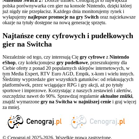
Nintendo Switch 2
? Dobrze trafiłeś. Cenograj.pl to największa
polska porównywarka cen gier na konsole Nintendo, dzięki której
już nigdy nie przepłacisz. Każdego dnia monitorujemy rynek i
wyłapujemy
najlepsze promocje na gry Switch
oraz najciekawsze
okazje na tytuły dostępne na nową generację sprzętu.
Najtańsze ceny cyfrowych i pudełkowych
gier na Switcha
Niezależnie od tego, czy interesują Cię
gry cyfrowe
z
Nintendo
eShop
, czy kolekcjonujesz
gry pudełkowe
, przeszukujemy dla
Ciebie oferty z ponad 20 popularnych sklepów internetowych, w
tym Media Expert, RTV Euro AGD, Empik, x-kom i wielu innych.
Śledzimy wyprzedaże gier wszystkich gatunków: od relaksujących
platformówek, przez wciągające RPG i gry akcji, aż po tytuły
sportowe i imprezowe. Korzystając z naszych zestawień i alertów,
oszczędzisz nawet do 90%. Sprawdzaj regularnie
aktualne zniżki
,
znajdź wymarzone
gry na Switcha w najniższej cenie
i graj więcej
za mniej.
© Cenograj.pl 2025-2026. Wszelkie prawa zastrzeżone.