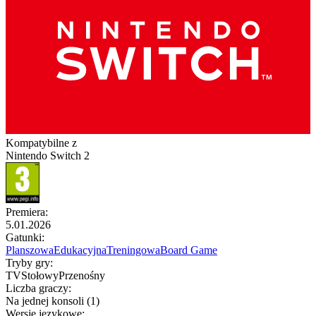
Kompatybilne z
Nintendo Switch 2
Premiera
:
5.01.2026
Gatunki
:
Planszowa
Edukacyjna
Treningowa
Board Game
Tryby gry
:
TV
Stołowy
Przenośny
Liczba graczy
:
Na jednej konsoli (1)
Wersje językowe
: