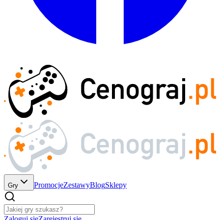
Promocje
Zestawy
Blog
Sklepy
Gry
Zaloguj się
Zarejestruj się