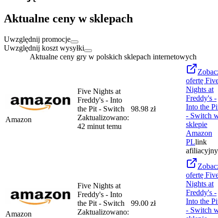
Aktualne ceny w sklepach
Uwzględnij promocje
Uwzględnij koszt wysyłki
Aktualne ceny gry w polskich sklepach internetowych
Zobac
ofertę
Fiv
Nights at
Five Nights at
Freddy's -
Freddy's - Into
Into the Pi
the Pit - Switch
98.98 zł
- Switch
Zaktualizowano:
Amazon
sklepie
42 minut temu
Amazon
PL
link
afiliacyjny
Zobac
ofertę
Fiv
Nights at
Five Nights at
Freddy's -
Freddy's - Into
Into the Pi
the Pit - Switch
99.00 zł
- Switch
Zaktualizowano:
Amazon