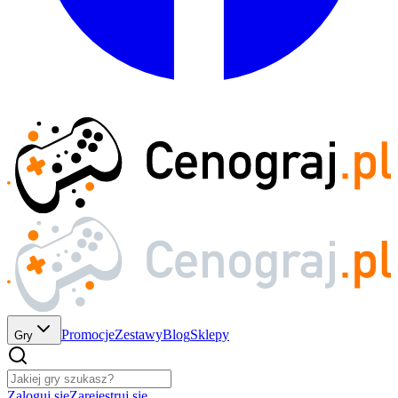
Promocje
Zestawy
Blog
Sklepy
Gry
Zaloguj się
Zarejestruj się