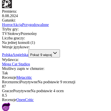
Premiera
:
8.08.2024
Gatunki
:
Horror
Akcja
Przygodowa
Inne
Tryby gry
:
TV
Stołowy
Przenośny
Liczba graczy
:
Na jednej konsoli (1)
Wersje językowe
:
Polska
Angielska
Pokaż
9
więcej
Wydawca
:
Mega Cat Studios
Możliwy zapis w chmurze
:
Tak
Recenzje
Metacritic
Recenzenci
Pozytywne
Na podstawie
9
recenzji
87
Gracze
Pozytywne
Na podstawie
4
ocen
8.5
Recenzje
OpenCritic