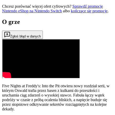
Chcesz porównać więcej ofert cyfrowych?
Sprawdź promocje
Nintendo eShop na
Nintendo Switch
albo
kończące się promocje
.
O grze
Zgłoś błąd w danych
Five Nights at Freddy's: Into the Pit otwiera nowy rozdział serii, w
którym Oswald trafia przez basen z kulkami do przeszłości i
uruchamia ciąg zdarzeń o wysokiej stawce. Fabuła łączy wątek
podróży w czasie z próbą ocalenia bliskich, a napięcie buduje się
przez stopniowe odkrywanie sekretów rozciągniętych na kolejne
dekady.