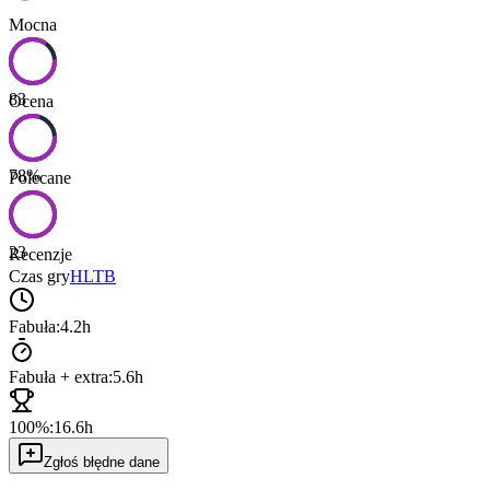
Mocna
83
Ocena
78
%
Polecane
23
Recenzje
Czas gry
HLTB
Fabuła:
4.2h
Fabuła + extra:
5.6h
100%:
16.6h
Zgłoś błędne dane