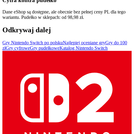
Cyfra kontra pudełko
Dane eShop są dostępne, ale obecnie bez pełnej ceny PL dla tego
wariantu. Pudełko w sklepach: od 98,98 zł.
Odkrywaj dalej
Gry Nintendo Switch po polsku
Najlepiej oceniane gry
Gry do 100
zł
Gry cyfrowe
Gry pudełkowe
Katalog Nintendo Switch