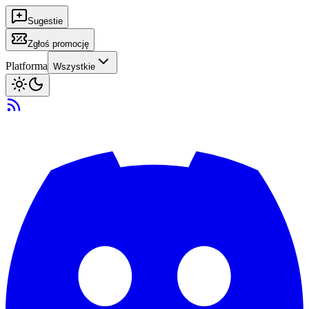
Sugestie
Zgłoś promocję
Platforma
Wszystkie