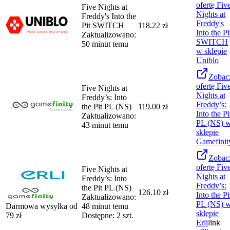
ofertę
Fiv
Five Nights at
Nights at
Freddy's Into the
Freddy's
Pit SWITCH
118.22 zł
Into the Pi
Zaktualizowano:
SWITCH
50 minut temu
w sklepie
Uniblo
Zobac
ofertę
Fiv
Five Nights at
Nights at
Freddy’s: Into
Freddy’s:
the Pit PL (NS)
119.00 zł
Into the Pi
Zaktualizowano:
PL (NS)
43 minut temu
sklepie
Gamefinit
Zobac
ofertę
Fiv
Five Nights at
Nights at
Freddy’s: Into
Freddy’s:
the Pit PL (NS)
126.10 zł
Into the Pi
Zaktualizowano:
PL (NS)
Darmowa wysyłka od
48 minut temu
sklepie
79
zł
Dostępne: 2 szt.
Erli
link