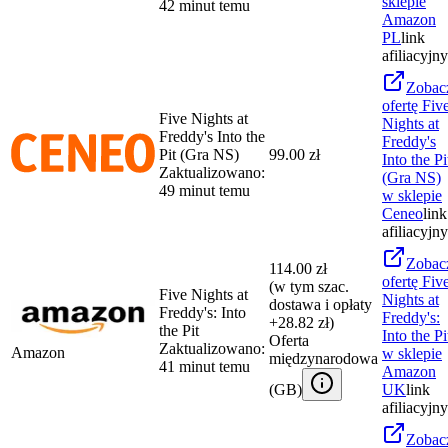
sklepie
42 minut temu
Amazon
PL
link
afiliacyjny
Zobac
ofertę
Fiv
Five Nights at
Nights at
Freddy's Into the
Freddy's
Pit (Gra NS)
99.00 zł
Into the Pi
Zaktualizowano:
(Gra NS)
49 minut temu
w sklepie
Ceneo
link
afiliacyjny
Zobac
114.00 zł
ofertę
Fiv
(w tym szac.
Five Nights at
Nights at
dostawa i opłaty
Freddy's: Into
Freddy's:
+28.82 zł)
the Pit
Into the Pi
Oferta
Zaktualizowano:
Amazon
w sklepie
międzynarodowa
41 minut temu
Amazon
(
GB
)
UK
link
afiliacyjny
Zobac