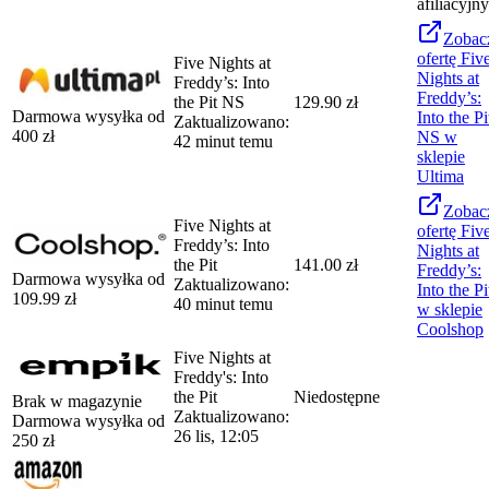
afiliacyjny
Zobac
ofertę
Fiv
Five Nights at
Nights at
Freddy’s: Into
Freddy’s:
the Pit NS
129.90 zł
Darmowa wysyłka od
Into the Pi
Zaktualizowano:
400
zł
NS
w
42 minut temu
sklepie
Ultima
Zobac
Five Nights at
ofertę
Fiv
Freddy’s: Into
Nights at
the Pit
141.00 zł
Freddy’s:
Darmowa wysyłka od
Zaktualizowano:
Into the Pi
109.99
zł
40 minut temu
w sklepie
Coolshop
Five Nights at
Freddy's: Into
the Pit
Niedostępne
Brak w magazynie
Zaktualizowano:
Darmowa wysyłka od
26 lis, 12:05
250
zł