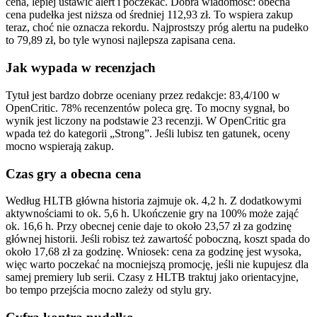
cena, lepiej ustawić alert i poczekać. Dobra wiadomość: obecna
cena pudełka jest niższa od średniej 112,93 zł. To wspiera zakup
teraz, choć nie oznacza rekordu. Najprostszy próg alertu na pudełko
to 79,89 zł, bo tyle wynosi najlepsza zapisana cena.
Jak wypada w recenzjach
Tytuł jest bardzo dobrze oceniany przez redakcje: 83,4/100 w
OpenCritic. 78% recenzentów poleca grę. To mocny sygnał, bo
wynik jest liczony na podstawie 23 recenzji. W OpenCritic gra
wpada też do kategorii „Strong”. Jeśli lubisz ten gatunek, oceny
mocno wspierają zakup.
Czas gry a obecna cena
Według HLTB główna historia zajmuje ok. 4,2 h. Z dodatkowymi
aktywnościami to ok. 5,6 h. Ukończenie gry na 100% może zająć
ok. 16,6 h. Przy obecnej cenie daje to około 23,57 zł za godzinę
głównej historii. Jeśli robisz też zawartość poboczną, koszt spada do
około 17,68 zł za godzinę. Wniosek: cena za godzinę jest wysoka,
więc warto poczekać na mocniejszą promocję, jeśli nie kupujesz dla
samej premiery lub serii. Czasy z HLTB traktuj jako orientacyjne,
bo tempo przejścia mocno zależy od stylu gry.