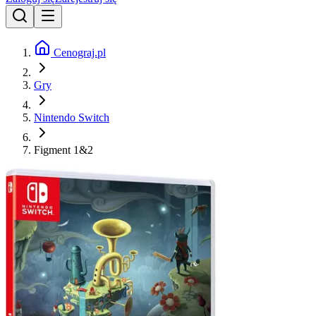
Cenograj.pl
Gry
Nintendo Switch
Figment 1&2