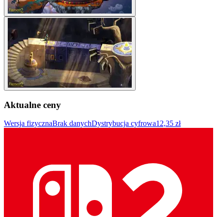
Aktualne ceny
Wersja fizyczna
Brak danych
Dystrybucja cyfrowa
12,35 zł