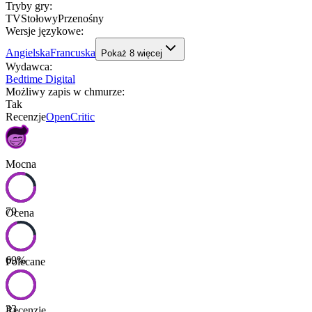
Tryby gry
:
TV
Stołowy
Przenośny
Wersje językowe
:
Angielska
Francuska
Pokaż
8
więcej
Wydawca
:
Bedtime Digital
Możliwy zapis w chmurze
:
Tak
Recenzje
OpenCritic
Mocna
79
Ocena
69
%
Polecane
33
Recenzje