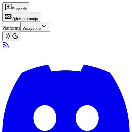
Sugestie
Zgłoś promocję
Platforma
Wszystkie