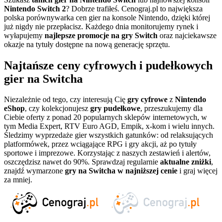
Nintendo Switch 2
? Dobrze trafiłeś. Cenograj.pl to największa
polska porównywarka cen gier na konsole Nintendo, dzięki której
już nigdy nie przepłacisz. Każdego dnia monitorujemy rynek i
wyłapujemy
najlepsze promocje na gry Switch
oraz najciekawsze
okazje na tytuły dostępne na nową generację sprzętu.
Najtańsze ceny cyfrowych i pudełkowych
gier na Switcha
Niezależnie od tego, czy interesują Cię
gry cyfrowe
z
Nintendo
eShop
, czy kolekcjonujesz
gry pudełkowe
, przeszukujemy dla
Ciebie oferty z ponad 20 popularnych sklepów internetowych, w
tym Media Expert, RTV Euro AGD, Empik, x-kom i wielu innych.
Śledzimy wyprzedaże gier wszystkich gatunków: od relaksujących
platformówek, przez wciągające RPG i gry akcji, aż po tytuły
sportowe i imprezowe. Korzystając z naszych zestawień i alertów,
oszczędzisz nawet do 90%. Sprawdzaj regularnie
aktualne zniżki
,
znajdź wymarzone
gry na Switcha w najniższej cenie
i graj więcej
za mniej.