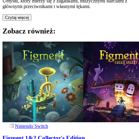
Umysłu, który mierzy się z zagadkami, muzycznymi starciami z
głównymi przeciwnikami i własnymi lękami.
Czytaj więcej
Zobacz również:
Nintendo Switch
Figment 1&2 Collector's Edition