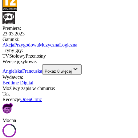
Premiera
:
23.03.2023
Gatunki
:
Akcja
Przygodowa
Muzyczna
Logiczna
Tryby gry
:
TV
Stołowy
Przenośny
Wersje językowe
:
Angielska
Francuska
Pokaż
8
więcej
Wydawca
:
Bedtime Digital
Możliwy zapis w chmurze
:
Tak
Recenzje
OpenCritic
Mocna