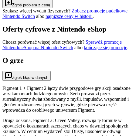
Zgłoś problem z ceną
Szukasz więcej wydań fizycznych?
Zobacz promocje pudełkowe
Nintendo Switch
albo
najniższe ceny w historii
.
Oferty cyfrowe z Nintendo eShop
Chcesz porównać więcej ofert cyfrowych?
Sprawdź promocje
Nintendo eShop na
Nintendo Switch
albo
kończące się promocje
.
O grze
Zgłoś błąd w danych
Figment 1 + Figment 2 łączy dwie przygodowe gry akcji osadzone
w zakamarkach ludzkiego umysłu. Seria prowadzi przez
surrealistyczny świat zbudowany z myśli, impulsów, wspomnień i
głosów rozbrzmiewających w głowie, gdzie pierwsza część
wprowadza do osobliwego uniwersum Figment.
Druga odsłona, Figment 2: Creed Valley, rozwija tę formułę w
opowieści o koszmarach szerzących chaos w dawniej spokojnych
krainach. W centrum wydarzeń stoi Dusty, uosobienie odwagi