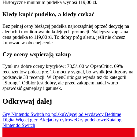
Historyczne minimum pudełka wynosi 119,00 zł.
Kiedy kupić pudełko, a kiedy czekać
Bez pełnej ceny bieżącej pudełka najrozsądniej oprzeć decyzję na
alertach i monitorowaniu kolejnych promocji. Najlepsza zapisana
cena pudełka to 119,00 zł. To dobry próg alertu, jeśli nie chcesz
kupować w obecnej cenie.
Czy oceny wspierają zakup
Tytuł ma dobre oceny krytyków: 78,5/100 w OpenCritic. 69%
recenzentów poleca grę. To mocny sygnał, bo wynik jest liczony na
podstawie 33 recenzji. W OpenCritic gra wpada też do kategorii
„Strong”. Odbiór jest dobry, ale przed zakupem nadal warto
sprawdzić gameplay i gatunek.
Odkrywaj dalej
Gry Nintendo Switch po polsku
Więcej od wydawcy Bedtime
Digital
Więcej gier: Akcja
Gry cyfrowe
Gry pudełkowe
Katalog
Nintendo Switch