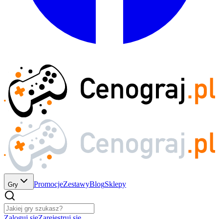
Promocje
Zestawy
Blog
Sklepy
Gry
Zaloguj się
Zarejestruj się