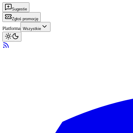
Sugestie
Zgłoś promocję
Platforma
Wszystkie