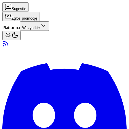
Sugestie
Zgłoś promocję
Platforma
Wszystkie