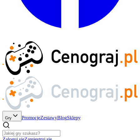
Promocje
Zestawy
Blog
Sklepy
Gry
Zaloguj się
Zarejestruj się