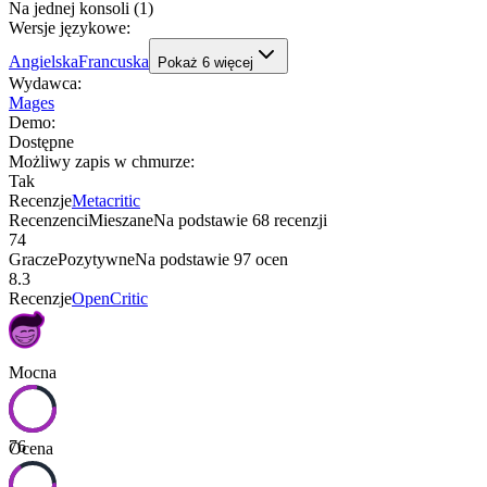
Na jednej konsoli (1)
Wersje językowe
:
Angielska
Francuska
Pokaż
6
więcej
Wydawca
:
Mages
Demo
:
Dostępne
Możliwy zapis w chmurze
:
Tak
Recenzje
Metacritic
Recenzenci
Mieszane
Na podstawie
68
recenzji
74
Gracze
Pozytywne
Na podstawie
97
ocen
8.3
Recenzje
OpenCritic
Mocna
76
Ocena