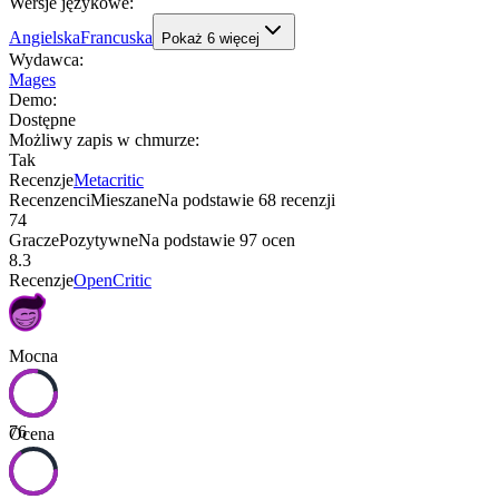
Wersje językowe
:
Angielska
Francuska
Pokaż
6
więcej
Wydawca
:
Mages
Demo
:
Dostępne
Możliwy zapis w chmurze
:
Tak
Recenzje
Metacritic
Recenzenci
Mieszane
Na podstawie
68
recenzji
74
Gracze
Pozytywne
Na podstawie
97
ocen
8.3
Recenzje
OpenCritic
Mocna
76
Ocena