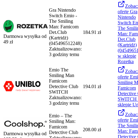
Zobac
Gra Nintendo
ofertę
Gra
Switch Emio -
Nintendo
The Smiling
Switch Em
Man: Famicom
The Smili
Det.Club
184.91 zł
Man: Fam
Darmowa wysyłka od
(Kartridż)
Det.Club
49
zł
(045496512248)
(Kartridż)
Zaktualizowano:
(0454965
3 godziny temu
w sklepie
Rozetka
Emio The
Zobac
Smiling Man
ofertę
Emi
Famicom
Smiling 
Detective Club
194.01 zł
Famicom
SWITCH
Detective
Zaktualizowano:
SWITCH
3 godziny temu
sklepie
Un
Zobac
Emio – The
ofertę
Emi
Smiling Man:
The Smili
Famicom
208.00 zł
Man: Fam
Detective Club
Darmowa wysyłka od
Detective
Zaktualizowano: