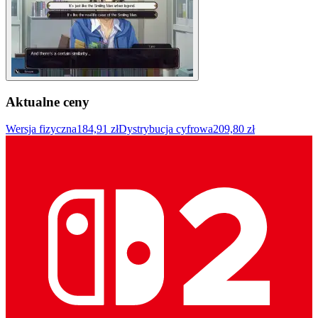
Aktualne ceny
Wersja fizyczna
184,91 zł
Dystrybucja cyfrowa
209,80 zł