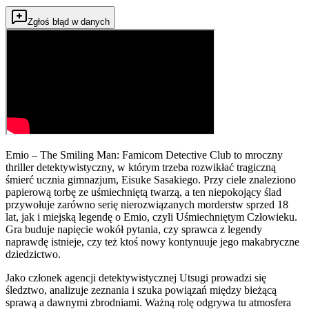
Zgłoś błąd w danych
Emio – The Smiling Man: Famicom Detective Club to mroczny
thriller detektywistyczny, w którym trzeba rozwikłać tragiczną
śmierć ucznia gimnazjum, Eisuke Sasakiego. Przy ciele znaleziono
papierową torbę ze uśmiechniętą twarzą, a ten niepokojący ślad
przywołuje zarówno serię nierozwiązanych morderstw sprzed 18
lat, jak i miejską legendę o Emio, czyli Uśmiechniętym Człowieku.
Gra buduje napięcie wokół pytania, czy sprawca z legendy
naprawdę istnieje, czy też ktoś nowy kontynuuje jego makabryczne
dziedzictwo.
Jako członek agencji detektywistycznej Utsugi prowadzi się
śledztwo, analizuje zeznania i szuka powiązań między bieżącą
sprawą a dawnymi zbrodniami. Ważną rolę odgrywa tu atmosfera