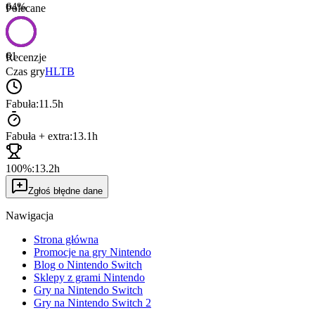
64
%
Polecane
61
Recenzje
Czas gry
HLTB
Fabuła:
11.5h
Fabuła + extra:
13.1h
100%:
13.2h
Zgłoś błędne dane
Nawigacja
Strona główna
Promocje na gry Nintendo
Blog o Nintendo Switch
Sklepy z grami Nintendo
Gry na Nintendo Switch
Gry na Nintendo Switch 2