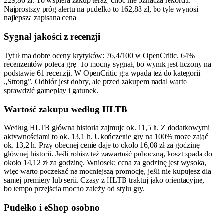
229,86 zł. To wspiera zakup teraz, choć nie oznacza rekordu.
Najprostszy próg alertu na pudełko to 162,88 zł, bo tyle wynosi
najlepsza zapisana cena.
Sygnał jakości z recenzji
Tytuł ma dobre oceny krytyków: 76,4/100 w OpenCritic. 64%
recenzentów poleca grę. To mocny sygnał, bo wynik jest liczony na
podstawie 61 recenzji. W OpenCritic gra wpada też do kategorii
„Strong”. Odbiór jest dobry, ale przed zakupem nadal warto
sprawdzić gameplay i gatunek.
Wartość zakupu według HLTB
Według HLTB główna historia zajmuje ok. 11,5 h. Z dodatkowymi
aktywnościami to ok. 13,1 h. Ukończenie gry na 100% może zająć
ok. 13,2 h. Przy obecnej cenie daje to około 16,08 zł za godzinę
głównej historii. Jeśli robisz też zawartość poboczną, koszt spada do
około 14,12 zł za godzinę. Wniosek: cena za godzinę jest wysoka,
więc warto poczekać na mocniejszą promocję, jeśli nie kupujesz dla
samej premiery lub serii. Czasy z HLTB traktuj jako orientacyjne,
bo tempo przejścia mocno zależy od stylu gry.
Pudełko i eShop osobno