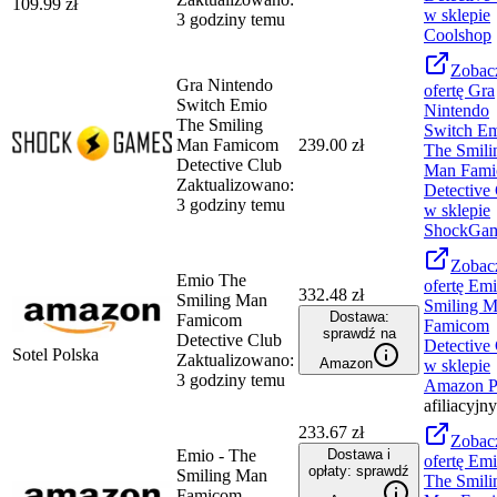
109.99
zł
w sklepie
3 godziny temu
Coolshop
Zobac
Gra Nintendo
ofertę
Gra
Switch Emio
Nintendo
The Smiling
Switch E
Man Famicom
239.00 zł
The Smili
Detective Club
Man Fam
Zaktualizowano:
Detective
3 godziny temu
w sklepie
ShockGa
Zobac
Emio The
ofertę
Emi
332.48 zł
Smiling Man
Smiling 
Dostawa:
Famicom
Famicom
sprawdź na
Detective Club
Detective
Sotel Polska
Zaktualizowano:
Amazon
w sklepie
3 godziny temu
Amazon 
afiliacyjny
233.67 zł
Zobac
Emio - The
Dostawa i
ofertę
Emi
opłaty: sprawdź
Smiling Man
The Smili
Famicom