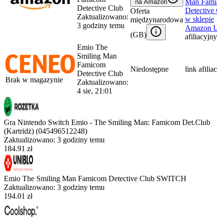
Man Fam
na Amazon
Detective Club
Detective
Oferta
Zaktualizowano:
w sklepie
międzynarodowa
3 godziny temu
Amazon 
(
GB
)
afiliacyjny
Emio The
Smiling Man
Famicom
Niedostępne
link afilia
Detective Club
Brak w magazynie
Zaktualizowano:
4 sie, 21:01
Gra Nintendo Switch Emio - The Smiling Man: Famicom Det.Club
(Kartridż) (045496512248)
Zaktualizowano:
3 godziny temu
184.91 zł
Emio The Smiling Man Famicom Detective Club SWITCH
Zaktualizowano:
3 godziny temu
194.01 zł