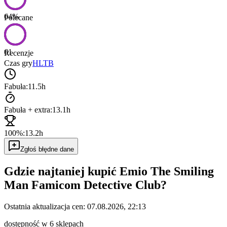
64
%
Polecane
61
Recenzje
Czas gry
HLTB
Fabuła:
11.5h
Fabuła + extra:
13.1h
100%:
13.2h
Zgłoś błędne dane
Gdzie najtaniej kupić
Emio The Smiling
Man Famicom Detective Club
?
Ostatnia aktualizacja cen:
07.08.2026, 22:13
dostępność w 6 sklepach