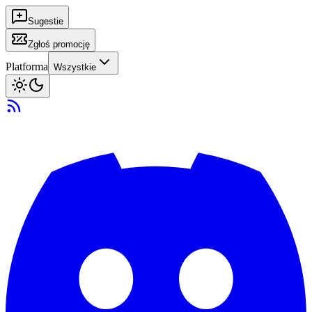
Sugestie
Zgłoś promocję
Platforma
Wszystkie