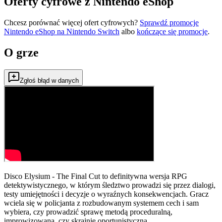
Oferty cyfrowe z Nintendo eShop
Chcesz porównać więcej ofert cyfrowych?
Sprawdź promocje
Nintendo eShop na
Nintendo Switch
albo
kończące się promocje
.
O grze
Zgłoś błąd w danych
Disco Elysium - The Final Cut to definitywna wersja RPG
detektywistycznego, w którym śledztwo prowadzi się przez dialogi,
testy umiejętności i decyzje o wyraźnych konsekwencjach. Gracz
wciela się w policjanta z rozbudowanym systemem cech i sam
wybiera, czy prowadzić sprawę metodą proceduralną,
improwizowaną, czy skrajnie oportunistyczną.