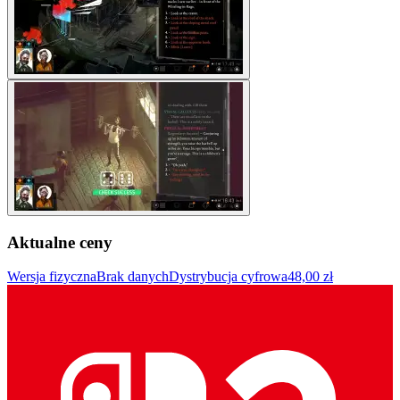
Aktualne ceny
Wersja fizyczna
Brak danych
Dystrybucja cyfrowa
48,00 zł