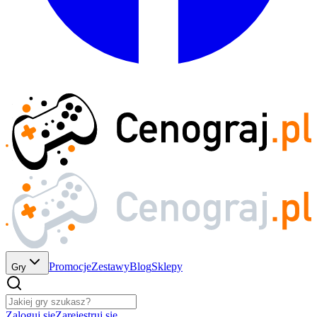
Promocje
Zestawy
Blog
Sklepy
Gry
Zaloguj się
Zarejestruj się