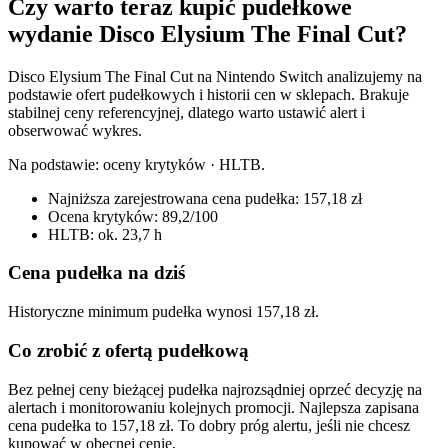
Czy warto teraz kupić pudełkowe
wydanie Disco Elysium The Final Cut?
Disco Elysium The Final Cut na Nintendo Switch analizujemy na
podstawie ofert pudełkowych i historii cen w sklepach. Brakuje
stabilnej ceny referencyjnej, dlatego warto ustawić alert i
obserwować wykres.
Na podstawie:
oceny krytyków · HLTB
.
Najniższa zarejestrowana cena pudełka: 157,18 zł
Ocena krytyków: 89,2/100
HLTB: ok. 23,7 h
Cena pudełka na dziś
Historyczne minimum pudełka wynosi 157,18 zł.
Co zrobić z ofertą pudełkową
Bez pełnej ceny bieżącej pudełka najrozsądniej oprzeć decyzję na
alertach i monitorowaniu kolejnych promocji. Najlepsza zapisana
cena pudełka to 157,18 zł. To dobry próg alertu, jeśli nie chcesz
kupować w obecnej cenie.