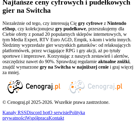
Najtańsze ceny cyfrowych i pudełkowych
gier na Switcha
Niezależnie od tego, czy interesują Cię
gry cyfrowe
z
Nintendo
eShop
, czy kolekcjonujesz
gry pudełkowe
, przeszukujemy dla
Ciebie oferty z ponad 20 popularnych sklepów internetowych, w
tym Media Expert, RTV Euro AGD, Empik, x-kom i wielu innych.
Śledzimy wyprzedaże gier wszystkich gatunków: od relaksujących
platformówek, przez wciągające RPG i gry akcji, aż po tytuły
sportowe i imprezowe. Korzystając z naszych zestawień i alertów,
oszczędzisz nawet do 90%. Sprawdzaj regularnie
aktualne zniżki
,
znajdź wymarzone
gry na Switcha w najniższej cenie
i graj więcej
za mniej.
© Cenograj.pl 2025-2026. Wszelkie prawa zastrzeżone.
Kanały RSS
Discord bot
O serwisie
Polityka
prywatności
Współpraca
Kontakt