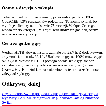
Oceny a decyzja o zakupie
Tytuł jest bardzo dobrze oceniany przez redakcje: 89,2/100 w
OpenCritic. 93% recenzentów poleca grę. To mocny sygnał, bo
wynik jest liczony na podstawie 75 recenzji. W OpenCritic gra
wpada też do kategorii „Mighty”. Jeśli lubisz ten gatunek, oceny
mocno wspierają zakup.
Cena za godzinę gry
Według HLTB główna historia zajmuje ok. 23,7 h. Z dodatkowymi
aktywnościami to ok. 33,1 h. Ukończenie gry na 100% może zająć
ok. 47,8 h. Wniosek: HLTB pomaga ocenić skalę gry, ale bez
aktualnej ceny nie da się policzyć sensownej ceny za godzinę.
Czasy z HLTB traktuj jako orientacyjne, bo tempo przejścia mocno
zależy od stylu gry.
Odkrywaj dalej
Gry Nintendo Switch po polsku
Najlepiej oceniane gry
Więcej od
wydawcy ZA/UM
Gry cyfrowe
Gry pudełkowe
Katalog Nintendo
Switch