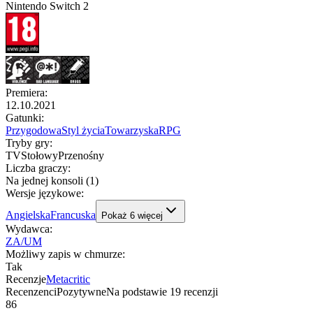
Nintendo Switch 2
Premiera
:
12.10.2021
Gatunki
:
Przygodowa
Styl życia
Towarzyska
RPG
Tryby gry
:
TV
Stołowy
Przenośny
Liczba graczy
:
Na jednej konsoli (1)
Wersje językowe
:
Angielska
Francuska
Pokaż
6
więcej
Wydawca
:
ZA/UM
Możliwy zapis w chmurze
:
Tak
Recenzje
Metacritic
Recenzenci
Pozytywne
Na podstawie
19
recenzji
86