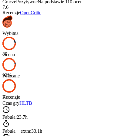
Gracze
Pozytywne
Na podstawie
110
ocen
7.6
Recenzje
OpenCritic
Wybitna
89
Ocena
93
%
Polecane
75
Recenzje
Czas gry
HLTB
Fabuła:
23.7h
Fabuła + extra:
33.1h