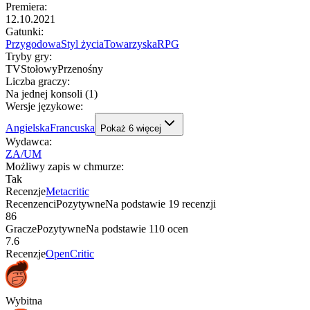
Premiera
:
12.10.2021
Gatunki
:
Przygodowa
Styl życia
Towarzyska
RPG
Tryby gry
:
TV
Stołowy
Przenośny
Liczba graczy
:
Na jednej konsoli (1)
Wersje językowe
:
Angielska
Francuska
Pokaż
6
więcej
Wydawca
:
ZA/UM
Możliwy zapis w chmurze
:
Tak
Recenzje
Metacritic
Recenzenci
Pozytywne
Na podstawie
19
recenzji
86
Gracze
Pozytywne
Na podstawie
110
ocen
7.6
Recenzje
OpenCritic
Wybitna