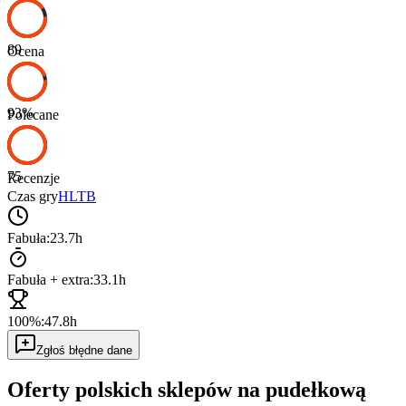
89
Ocena
93
%
Polecane
75
Recenzje
Czas gry
HLTB
Fabuła:
23.7h
Fabuła + extra:
33.1h
100%:
47.8h
Zgłoś błędne dane
Oferty polskich sklepów na pudełkową