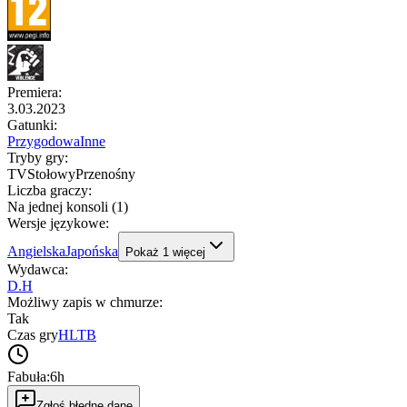
Premiera
:
3.03.2023
Gatunki
:
Przygodowa
Inne
Tryby gry
:
TV
Stołowy
Przenośny
Liczba graczy
:
Na jednej konsoli (1)
Wersje językowe
:
Angielska
Japońska
Pokaż
1
więcej
Wydawca
:
D.H
Możliwy zapis w chmurze
:
Tak
Czas gry
HLTB
Fabuła:
6h
Zgłoś błędne dane