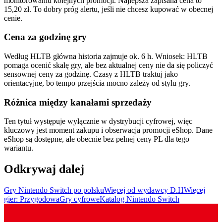
monitorowaniu kolejnych promocji. Najlepsza zapisana cena to
15,20 zł. To dobry próg alertu, jeśli nie chcesz kupować w obecnej
cenie.
Cena za godzinę gry
Według HLTB główna historia zajmuje ok. 6 h. Wniosek: HLTB
pomaga ocenić skalę gry, ale bez aktualnej ceny nie da się policzyć
sensownej ceny za godzinę. Czasy z HLTB traktuj jako
orientacyjne, bo tempo przejścia mocno zależy od stylu gry.
Różnica między kanałami sprzedaży
Ten tytuł występuje wyłącznie w dystrybucji cyfrowej, więc
kluczowy jest moment zakupu i obserwacja promocji eShop. Dane
eShop są dostępne, ale obecnie bez pełnej ceny PL dla tego
wariantu.
Odkrywaj dalej
Gry Nintendo Switch po polsku
Więcej od wydawcy D.H
Więcej
gier: Przygodowa
Gry cyfrowe
Katalog Nintendo Switch