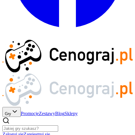
Promocje
Zestawy
Blog
Sklepy
Gry
Zaloguj się
Zarejestruj się