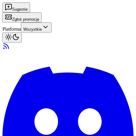
Sugestie
Zgłoś promocję
Platforma
Wszystkie