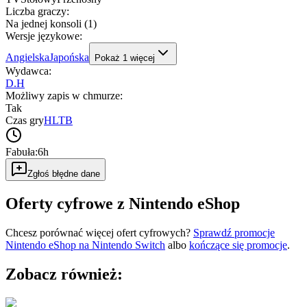
Liczba graczy
:
Na jednej konsoli (1)
Wersje językowe
:
Angielska
Japońska
Pokaż
1
więcej
Wydawca
:
D.H
Możliwy zapis w chmurze
:
Tak
Czas gry
HLTB
Fabuła:
6h
Zgłoś błędne dane
Oferty cyfrowe z Nintendo eShop
Chcesz porównać więcej ofert cyfrowych?
Sprawdź promocje
Nintendo eShop na
Nintendo Switch
albo
kończące się promocje
.
Zobacz również: