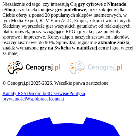
Niezależnie od tego, czy interesują Cię
gry cyfrowe
z
Nintendo
eShop
, czy kolekcjonujesz
gry pudełkowe
, przeszukujemy dla
Ciebie oferty z ponad 20 popularnych sklepów internetowych, w
tym Media Expert, RTV Euro AGD, Empik, x-kom i wielu innych.
Śledzimy wyprzedaże gier wszystkich gatunków: od relaksujących
platformówek, przez wciągające RPG i gry akcji, aż po tytuły
sportowe i imprezowe. Korzystając z naszych zestawień i alertów,
oszczędzisz nawet do 90%. Sprawdzaj regularnie
aktualne zniżki
,
znajdź wymarzone
gry na Switcha w najniższej cenie
i graj więcej
za mniej.
© Cenograj.pl 2025-2026. Wszelkie prawa zastrzeżone.
Kanały RSS
Discord bot
O serwisie
Polityka
prywatności
Współpraca
Kontakt