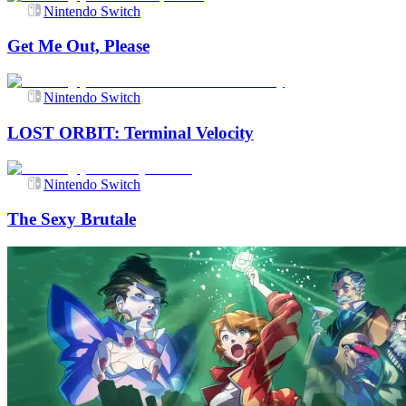
Nintendo Switch
Get Me Out, Please
Nintendo Switch
LOST ORBIT: Terminal Velocity
Nintendo Switch
The Sexy Brutale