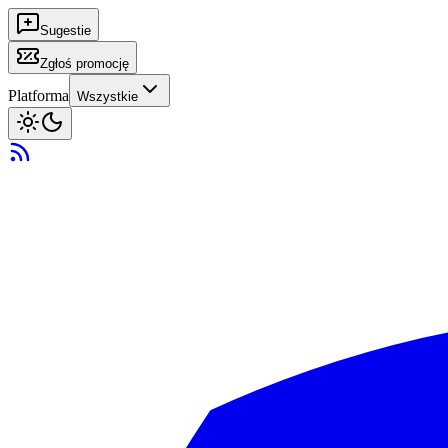
Sugestie
Zgłoś promocję
Platforma
Wszystkie