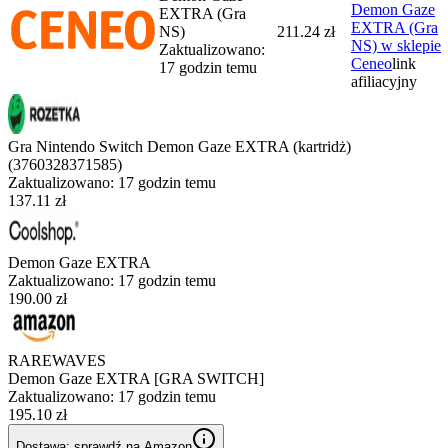
Demon Gaze
EXTRA (Gra
EXTRA (Gra
NS)
211.24 zł
NS)
w sklepie
Zaktualizowano:
Ceneo
link
17 godzin temu
afiliacyjny
Gra Nintendo Switch Demon Gaze EXTRA (kartridż)
(3760328371585)
Zaktualizowano:
17 godzin temu
137.11 zł
Demon Gaze EXTRA
Zaktualizowano:
17 godzin temu
190.00 zł
RAREWAVES
Demon Gaze EXTRA [GRA SWITCH]
Zaktualizowano:
17 godzin temu
195.10 zł
Dostawa: sprawdź na Amazon