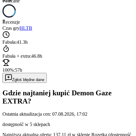
43
%
Polecane
7
Recenzje
Czas gry
HLTB
Fabuła:
41.3h
Fabuła + extra:
46.8h
100%:
57h
Zgłoś błędne dane
Gdzie najtaniej kupić
Demon Gaze
EXTRA
?
Ostatnia aktualizacja cen:
07.08.2026, 17:02
dostępność w 5 sklepach
Najniższa aktualna oferta: 137,11 zł w sklepie Rozetka (dostępność