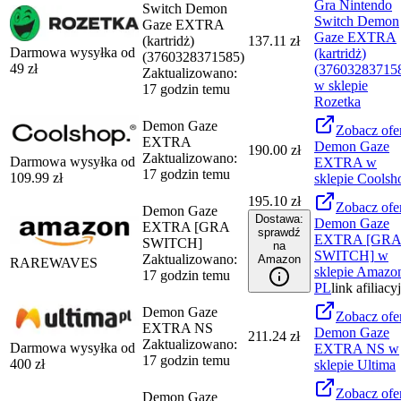
Gra Nintendo
Switch Demon
Switch Demon
Gaze EXTRA
Gaze EXTRA
(kartridż)
137.11 zł
Darmowa wysyłka od
(kartridż)
(3760328371585)
49
zł
(37603283715
Zaktualizowano:
w sklepie
17 godzin temu
Rozetka
Demon Gaze
Zobacz
ofe
EXTRA
Demon Gaze
190.00 zł
Zaktualizowano:
Darmowa wysyłka od
EXTRA
w
17 godzin temu
109.99
zł
sklepie
Coolsh
195.10 zł
Zobacz
ofe
Demon Gaze
Dostawa:
Demon Gaze
EXTRA [GRA
sprawdź
EXTRA [GR
SWITCH]
na
SWITCH]
w
Zaktualizowano:
Amazon
RAREWAVES
sklepie
Amazo
17 godzin temu
PL
link afiliacy
Demon Gaze
Zobacz
ofe
EXTRA NS
Demon Gaze
211.24 zł
Zaktualizowano:
Darmowa wysyłka od
EXTRA NS
w
17 godzin temu
400
zł
sklepie
Ultima
Zobacz
ofe
Demon Gaze