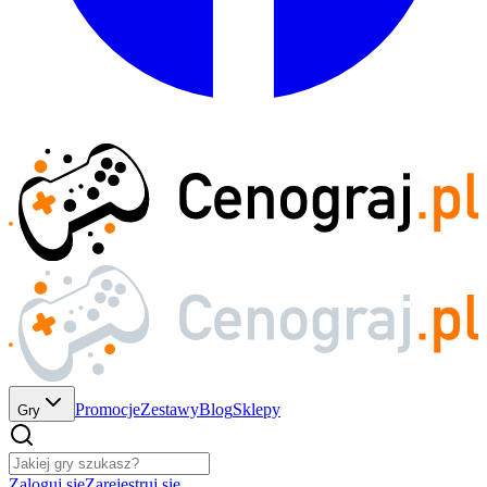
Promocje
Zestawy
Blog
Sklepy
Gry
Zaloguj się
Zarejestruj się