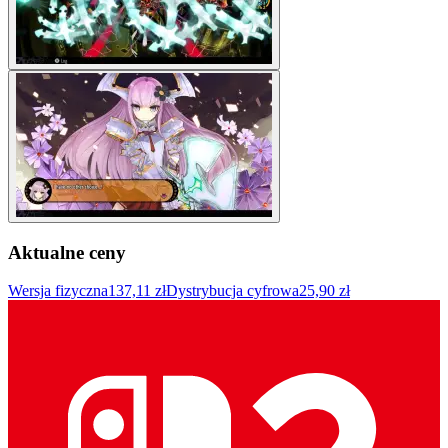
Aktualne ceny
Wersja fizyczna
137,11 zł
Dystrybucja cyfrowa
25,90 zł