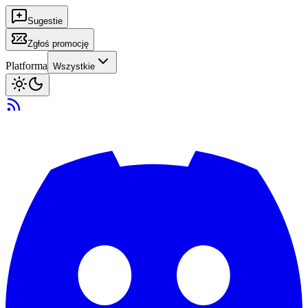
Sugestie
Zgłoś promocję
Platforma
Wszystkie