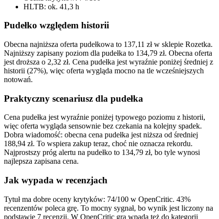
HLTB: ok. 41,3 h
Pudełko względem historii
Obecna najniższa oferta pudełkowa to 137,11 zł w sklepie Rozetka.
Najniższy zapisany poziom dla pudełka to 134,79 zł. Obecna oferta
jest droższa o 2,32 zł. Cena pudełka jest wyraźnie poniżej średniej z
historii (27%), więc oferta wygląda mocno na tle wcześniejszych
notowań.
Praktyczny scenariusz dla pudełka
Cena pudełka jest wyraźnie poniżej typowego poziomu z historii,
więc oferta wygląda sensownie bez czekania na kolejny spadek.
Dobra wiadomość: obecna cena pudełka jest niższa od średniej
188,94 zł. To wspiera zakup teraz, choć nie oznacza rekordu.
Najprostszy próg alertu na pudełko to 134,79 zł, bo tyle wynosi
najlepsza zapisana cena.
Jak wypada w recenzjach
Tytuł ma dobre oceny krytyków: 74/100 w OpenCritic. 43%
recenzentów poleca grę. To mocny sygnał, bo wynik jest liczony na
podstawie 7 recenzji. W OpenCritic gra wpada też do kategorii