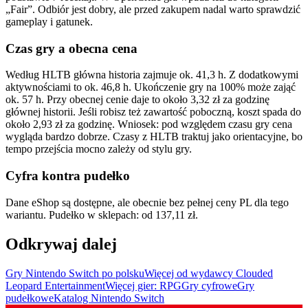
„Fair”. Odbiór jest dobry, ale przed zakupem nadal warto sprawdzić
gameplay i gatunek.
Czas gry a obecna cena
Według HLTB główna historia zajmuje ok. 41,3 h. Z dodatkowymi
aktywnościami to ok. 46,8 h. Ukończenie gry na 100% może zająć
ok. 57 h. Przy obecnej cenie daje to około 3,32 zł za godzinę
głównej historii. Jeśli robisz też zawartość poboczną, koszt spada do
około 2,93 zł za godzinę. Wniosek: pod względem czasu gry cena
wygląda bardzo dobrze. Czasy z HLTB traktuj jako orientacyjne, bo
tempo przejścia mocno zależy od stylu gry.
Cyfra kontra pudełko
Dane eShop są dostępne, ale obecnie bez pełnej ceny PL dla tego
wariantu. Pudełko w sklepach: od 137,11 zł.
Odkrywaj dalej
Gry Nintendo Switch po polsku
Więcej od wydawcy Clouded
Leopard Entertainment
Więcej gier: RPG
Gry cyfrowe
Gry
pudełkowe
Katalog Nintendo Switch