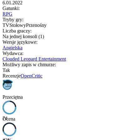
6.01.2022
Gatunki
:
RPG
Tryby gry
:
TV
Stołowy
Przenośny
Liczba graczy
:
Na jednej konsoli (1)
Wersje językowe
:
Angielska
Wydawca
:
Clouded Leopard Entertainment
Możliwy zapis w chmurze
:
Tak
Recenzje
OpenCritic
Przeciętna
74
Ocena