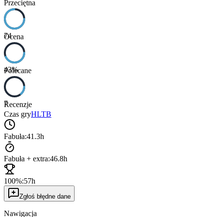
Przeciętna
74
Ocena
43
%
Polecane
7
Recenzje
Czas gry
HLTB
Fabuła:
41.3h
Fabuła + extra:
46.8h
100%:
57h
Zgłoś błędne dane
Nawigacja