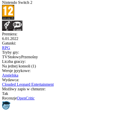
Nintendo Switch 2
Premiera
:
6.01.2022
Gatunki
:
RPG
Tryby gry
:
TV
Stołowy
Przenośny
Liczba graczy
:
Na jednej konsoli (1)
Wersje językowe
:
Angielska
Wydawca
:
Clouded Leopard Entertainment
Możliwy zapis w chmurze
:
Tak
Recenzje
OpenCritic