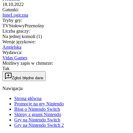
18.10.2022
Gatunki
:
Inne
Logiczna
Tryby gry
:
TV
Stołowy
Przenośny
Liczba graczy
:
Na jednej konsoli (1)
Wersje językowe
:
Angielska
Wydawca
:
Vidas Games
Możliwy zapis w chmurze
:
Tak
Zgłoś błędne dane
Nawigacja
Strona główna
Promocje na gry Nintendo
Blog o Nintendo Switch
Sklepy z grami Nintendo
Gry na Nintendo Switch
Gry na Nintendo Switch 2