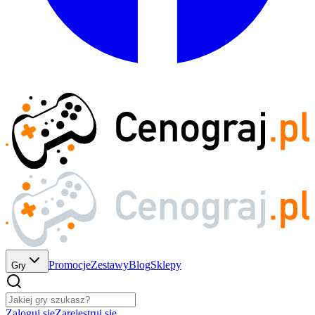
Promocje
Zestawy
Blog
Sklepy
Gry
Zaloguj się
Zarejestruj się