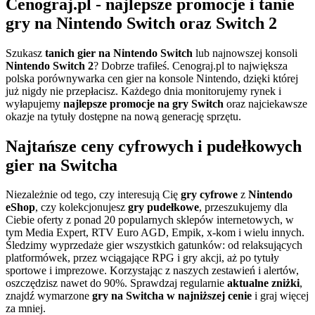
Cenograj.pl - najlepsze promocje i tanie
gry na Nintendo Switch oraz Switch 2
Szukasz
tanich gier na Nintendo Switch
lub najnowszej konsoli
Nintendo Switch 2
? Dobrze trafiłeś. Cenograj.pl to największa
polska porównywarka cen gier na konsole Nintendo, dzięki której
już nigdy nie przepłacisz. Każdego dnia monitorujemy rynek i
wyłapujemy
najlepsze promocje na gry Switch
oraz najciekawsze
okazje na tytuły dostępne na nową generację sprzętu.
Najtańsze ceny cyfrowych i pudełkowych
gier na Switcha
Niezależnie od tego, czy interesują Cię
gry cyfrowe
z
Nintendo
eShop
, czy kolekcjonujesz
gry pudełkowe
, przeszukujemy dla
Ciebie oferty z ponad 20 popularnych sklepów internetowych, w
tym Media Expert, RTV Euro AGD, Empik, x-kom i wielu innych.
Śledzimy wyprzedaże gier wszystkich gatunków: od relaksujących
platformówek, przez wciągające RPG i gry akcji, aż po tytuły
sportowe i imprezowe. Korzystając z naszych zestawień i alertów,
oszczędzisz nawet do 90%. Sprawdzaj regularnie
aktualne zniżki
,
znajdź wymarzone
gry na Switcha w najniższej cenie
i graj więcej
za mniej.