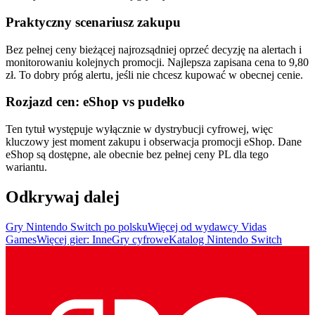
Praktyczny scenariusz zakupu
Bez pełnej ceny bieżącej najrozsądniej oprzeć decyzję na alertach i
monitorowaniu kolejnych promocji. Najlepsza zapisana cena to 9,80
zł. To dobry próg alertu, jeśli nie chcesz kupować w obecnej cenie.
Rozjazd cen: eShop vs pudełko
Ten tytuł występuje wyłącznie w dystrybucji cyfrowej, więc
kluczowy jest moment zakupu i obserwacja promocji eShop. Dane
eShop są dostępne, ale obecnie bez pełnej ceny PL dla tego
wariantu.
Odkrywaj dalej
Gry Nintendo Switch po polsku
Więcej od wydawcy Vidas
Games
Więcej gier: Inne
Gry cyfrowe
Katalog Nintendo Switch