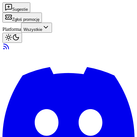
Sugestie
Zgłoś promocję
Platforma
Wszystkie