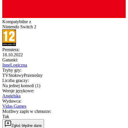
Kompatybilne z
Nintendo Switch 2
Premiera
:
18.10.2022
Gatunki
:
Inne
Logiczna
Tryby gry
:
TV
Stołowy
Przenośny
Liczba graczy
:
Na jednej konsoli (1)
Wersje językowe
:
Angielska
Wydawca
:
Vidas Games
Możliwy zapis w chmurze
:
Tak
Zgłoś błędne dane