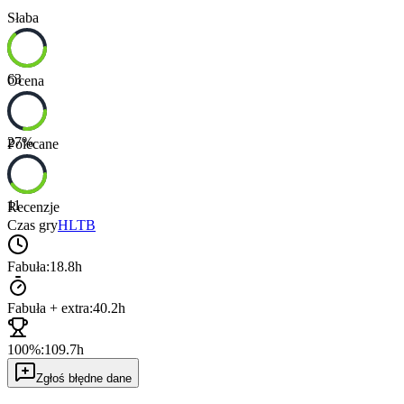
Słaba
63
Ocena
27
%
Polecane
11
Recenzje
Czas gry
HLTB
Fabuła:
18.8h
Fabuła + extra:
40.2h
100%:
109.7h
Zgłoś błędne dane