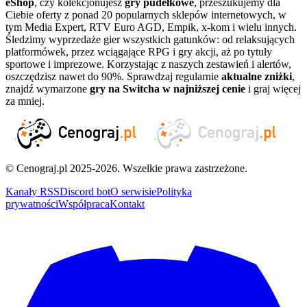
eShop
, czy kolekcjonujesz
gry pudełkowe
, przeszukujemy dla
Ciebie oferty z ponad 20 popularnych sklepów internetowych, w
tym Media Expert, RTV Euro AGD, Empik, x-kom i wielu innych.
Śledzimy wyprzedaże gier wszystkich gatunków: od relaksujących
platformówek, przez wciągające RPG i gry akcji, aż po tytuły
sportowe i imprezowe. Korzystając z naszych zestawień i alertów,
oszczędzisz nawet do 90%. Sprawdzaj regularnie
aktualne zniżki
,
znajdź wymarzone
gry na Switcha w najniższej cenie
i graj więcej
za mniej.
© Cenograj.pl 2025-2026. Wszelkie prawa zastrzeżone.
Kanały RSS
Discord bot
O serwisie
Polityka
prywatności
Współpraca
Kontakt