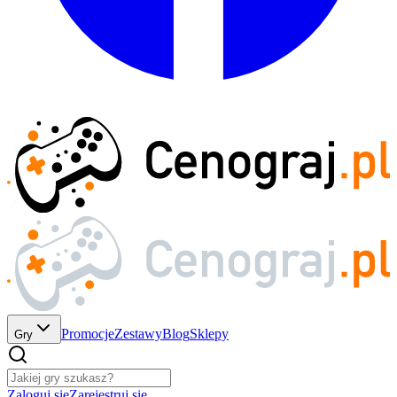
Promocje
Zestawy
Blog
Sklepy
Gry
Zaloguj się
Zarejestruj się