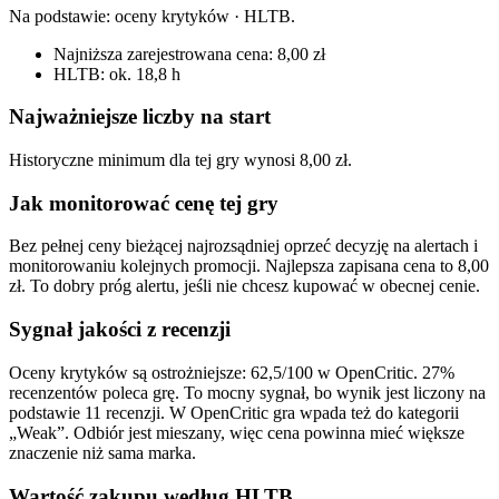
Na podstawie:
oceny krytyków · HLTB
.
Najniższa zarejestrowana cena: 8,00 zł
HLTB: ok. 18,8 h
Najważniejsze liczby na start
Historyczne minimum dla tej gry wynosi 8,00 zł.
Jak monitorować cenę tej gry
Bez pełnej ceny bieżącej najrozsądniej oprzeć decyzję na alertach i
monitorowaniu kolejnych promocji. Najlepsza zapisana cena to 8,00
zł. To dobry próg alertu, jeśli nie chcesz kupować w obecnej cenie.
Sygnał jakości z recenzji
Oceny krytyków są ostrożniejsze: 62,5/100 w OpenCritic. 27%
recenzentów poleca grę. To mocny sygnał, bo wynik jest liczony na
podstawie 11 recenzji. W OpenCritic gra wpada też do kategorii
„Weak”. Odbiór jest mieszany, więc cena powinna mieć większe
znaczenie niż sama marka.
Wartość zakupu według HLTB