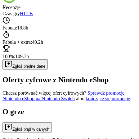
11
Recenzje
Czas gry
HLTB
Fabuła:
18.8h
Fabuła + extra:
40.2h
100%:
109.7h
Zgłoś błędne dane
Oferty cyfrowe z Nintendo eShop
Chcesz porównać więcej ofert cyfrowych?
Sprawdź promocje
Nintendo eShop na
Nintendo Switch
albo
kończące się promocje
.
O grze
Zgłoś błąd w danych