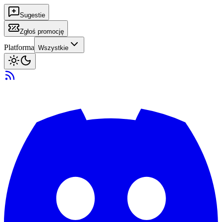
Sugestie
Zgłoś promocję
Platforma
Wszystkie