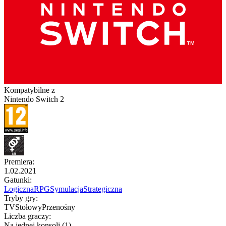
Kompatybilne z
Nintendo Switch 2
Premiera
:
1.02.2021
Gatunki
:
Logiczna
RPG
Symulacja
Strategiczna
Tryby gry
:
TV
Stołowy
Przenośny
Liczba graczy
:
Na jednej konsoli (1)