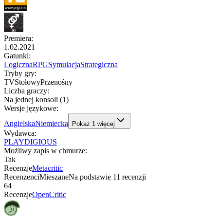
Premiera
:
1.02.2021
Gatunki
:
Logiczna
RPG
Symulacja
Strategiczna
Tryby gry
:
TV
Stołowy
Przenośny
Liczba graczy
:
Na jednej konsoli (1)
Wersje językowe
:
Angielska
Niemiecka
Pokaż
1
więcej
Wydawca
:
PLAYDIGIOUS
Możliwy zapis w chmurze
:
Tak
Recenzje
Metacritic
Recenzenci
Mieszane
Na podstawie
11
recenzji
64
Recenzje
OpenCritic