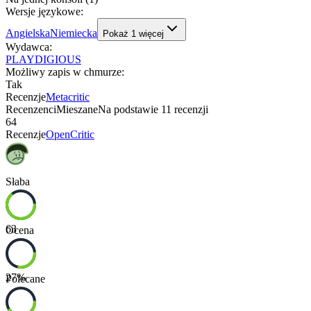
Wersje językowe
:
Angielska
Niemiecka
Pokaż
1
więcej
Wydawca
:
PLAYDIGIOUS
Możliwy zapis w chmurze
:
Tak
Recenzje
Metacritic
Recenzenci
Mieszane
Na podstawie
11
recenzji
64
Recenzje
OpenCritic
Słaba
63
Ocena
27
%
Polecane