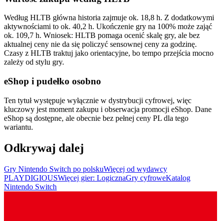
Według HLTB główna historia zajmuje ok. 18,8 h. Z dodatkowymi
aktywnościami to ok. 40,2 h. Ukończenie gry na 100% może zająć
ok. 109,7 h. Wniosek: HLTB pomaga ocenić skalę gry, ale bez
aktualnej ceny nie da się policzyć sensownej ceny za godzinę.
Czasy z HLTB traktuj jako orientacyjne, bo tempo przejścia mocno
zależy od stylu gry.
eShop i pudełko osobno
Ten tytuł występuje wyłącznie w dystrybucji cyfrowej, więc
kluczowy jest moment zakupu i obserwacja promocji eShop. Dane
eShop są dostępne, ale obecnie bez pełnej ceny PL dla tego
wariantu.
Odkrywaj dalej
Gry Nintendo Switch po polsku
Więcej od wydawcy
PLAYDIGIOUS
Więcej gier: Logiczna
Gry cyfrowe
Katalog
Nintendo Switch