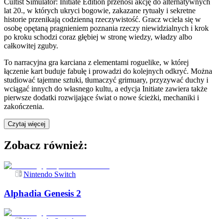
Cultist Simulator: Initiate Edition przenosi akcję do alternatywnych
lat 20., w których ukryci bogowie, zakazane rytuały i sekretne
historie przenikają codzienną rzeczywistość. Gracz wciela się w
osobę opętaną pragnieniem poznania rzeczy niewidzialnych i krok
po kroku schodzi coraz głębiej w stronę wiedzy, władzy albo
całkowitej zguby.
To narracyjna gra karciana z elementami roguelike, w której
łączenie kart buduje fabułę i prowadzi do kolejnych odkryć. Można
studiować tajemne sztuki, tłumaczyć grimuary, przyzywać duchy i
wciągać innych do własnego kultu, a edycja Initiate zawiera także
pierwsze dodatki rozwijające świat o nowe ścieżki, mechaniki i
zakończenia.
Czytaj więcej
Zobacz również:
Nintendo Switch
Alphadia Genesis 2