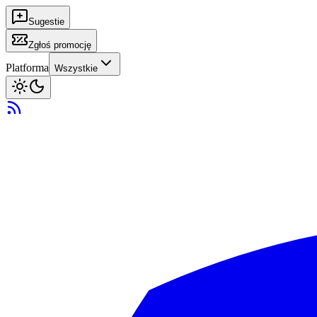
Sugestie
Zgłoś promocję
Platforma
Wszystkie