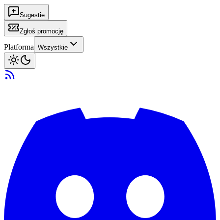
Sugestie
Zgłoś promocję
Platforma
Wszystkie