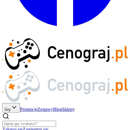
Promocje
Zestawy
Blog
Sklepy
Gry
Zaloguj się
Zarejestruj się