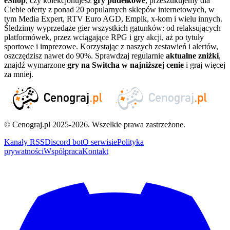
eShop
, czy kolekcjonujesz
gry pudełkowe
, przeszukujemy dla
Ciebie oferty z ponad 20 popularnych sklepów internetowych, w
tym Media Expert, RTV Euro AGD, Empik, x-kom i wielu innych.
Śledzimy wyprzedaże gier wszystkich gatunków: od relaksujących
platformówek, przez wciągające RPG i gry akcji, aż po tytuły
sportowe i imprezowe. Korzystając z naszych zestawień i alertów,
oszczędzisz nawet do 90%. Sprawdzaj regularnie
aktualne zniżki
,
znajdź wymarzone
gry na Switcha w najniższej cenie
i graj więcej
za mniej.
© Cenograj.pl 2025-2026. Wszelkie prawa zastrzeżone.
Kanały RSS
Discord bot
O serwisie
Polityka
prywatności
Współpraca
Kontakt