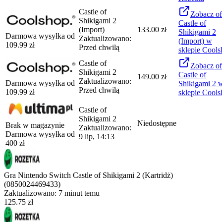
Castle of
Zobacz
of
Shikigami 2
Castle of
(Import)
133.00 zł
Shikigami 2
Darmowa wysyłka od
Zaktualizowano:
(Import)
w
109.99
zł
Przed chwilą
sklepie
Cools
Castle of
Zobacz
of
Shikigami 2
Castle of
149.00 zł
Zaktualizowano:
Darmowa wysyłka od
Shikigami 2
Przed chwilą
109.99
zł
sklepie
Cools
Castle of
Shikigami 2
Niedostępne
Brak w magazynie
Zaktualizowano:
Darmowa wysyłka od
9 lip, 14:13
400
zł
Gra Nintendo Switch Castle of Shikigami 2 (Kartridż)
(0850024469433)
Zaktualizowano:
7 minut temu
125.75 zł