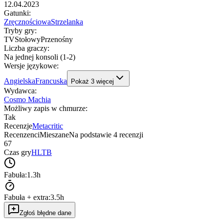
12.04.2023
Gatunki
:
Zręcznościowa
Strzelanka
Tryby gry
:
TV
Stołowy
Przenośny
Liczba graczy
:
Na jednej konsoli (1-2)
Wersje językowe
:
Angielska
Francuska
Pokaż
3
więcej
Wydawca
:
Cosmo Machia
Możliwy zapis w chmurze
:
Tak
Recenzje
Metacritic
Recenzenci
Mieszane
Na podstawie
4
recenzji
67
Czas gry
HLTB
Fabuła:
1.3h
Fabuła + extra:
3.5h
Zgłoś błędne dane