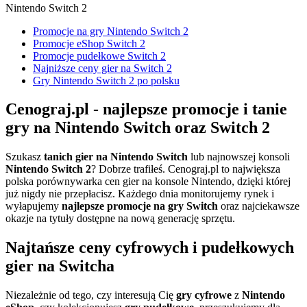
Nintendo Switch 2
Promocje na gry Nintendo Switch 2
Promocje eShop Switch 2
Promocje pudełkowe Switch 2
Najniższe ceny gier na Switch 2
Gry Nintendo Switch 2 po polsku
Cenograj.pl - najlepsze promocje i tanie
gry na Nintendo Switch oraz Switch 2
Szukasz
tanich gier na Nintendo Switch
lub najnowszej konsoli
Nintendo Switch 2
? Dobrze trafiłeś. Cenograj.pl to największa
polska porównywarka cen gier na konsole Nintendo, dzięki której
już nigdy nie przepłacisz. Każdego dnia monitorujemy rynek i
wyłapujemy
najlepsze promocje na gry Switch
oraz najciekawsze
okazje na tytuły dostępne na nową generację sprzętu.
Najtańsze ceny cyfrowych i pudełkowych
gier na Switcha
Niezależnie od tego, czy interesują Cię
gry cyfrowe
z
Nintendo