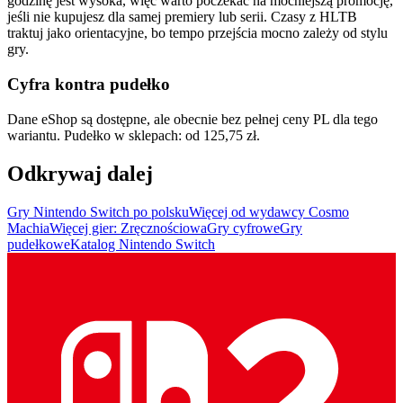
godzinę jest wysoka, więc warto poczekać na mocniejszą promocję,
jeśli nie kupujesz dla samej premiery lub serii. Czasy z HLTB
traktuj jako orientacyjne, bo tempo przejścia mocno zależy od stylu
gry.
Cyfra kontra pudełko
Dane eShop są dostępne, ale obecnie bez pełnej ceny PL dla tego
wariantu. Pudełko w sklepach: od 125,75 zł.
Odkrywaj dalej
Gry Nintendo Switch po polsku
Więcej od wydawcy Cosmo
Machia
Więcej gier: Zręcznościowa
Gry cyfrowe
Gry
pudełkowe
Katalog Nintendo Switch