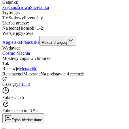
Gatunki
:
Zręcznościowa
Strzelanka
Tryby gry
:
TV
Stołowy
Przenośny
Liczba graczy
:
Na jednej konsoli (1-2)
Wersje językowe
:
Angielska
Francuska
Pokaż
3
więcej
Wydawca
:
Cosmo Machia
Możliwy zapis w chmurze
:
Tak
Recenzje
Metacritic
Recenzenci
Mieszane
Na podstawie
4
recenzji
67
Czas gry
HLTB
Fabuła:
1.3h
Fabuła + extra:
3.5h
Zgłoś błędne dane