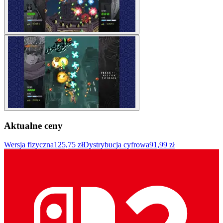
Aktualne ceny
Wersja fizyczna
125,75 zł
Dystrybucja cyfrowa
91,99 zł