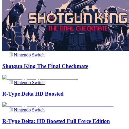
Nintendo Switch
Shotgun King The Final Checkmate
Nintendo Switch
R-Type Delta HD Boosted
Nintendo Switch
R-Type Delta: HD Boosted Full Force Edition