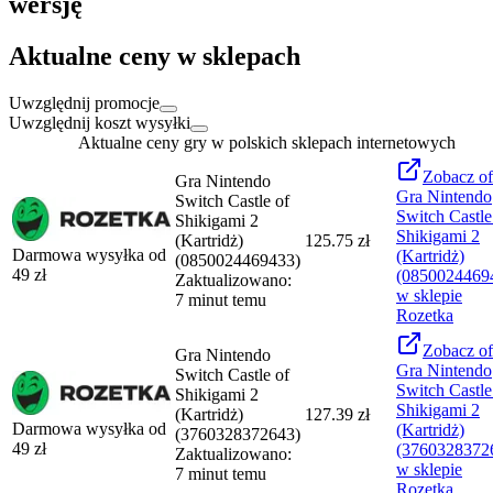
wersję
Aktualne ceny w sklepach
Uwzględnij promocje
Uwzględnij koszt wysyłki
Aktualne ceny gry w polskich sklepach internetowych
Zobacz
of
Gra Nintendo
Gra Nintendo
Switch Castle of
Switch Castle
Shikigami 2
Shikigami 2
(Kartridż)
125.75 zł
Darmowa wysyłka od
(Kartridż)
(0850024469433)
49
zł
(0850024469
Zaktualizowano:
w sklepie
7 minut temu
Rozetka
Zobacz
of
Gra Nintendo
Gra Nintendo
Switch Castle of
Switch Castle
Shikigami 2
Shikigami 2
(Kartridż)
127.39 zł
Darmowa wysyłka od
(Kartridż)
(3760328372643)
49
zł
(3760328372
Zaktualizowano:
w sklepie
7 minut temu
Rozetka