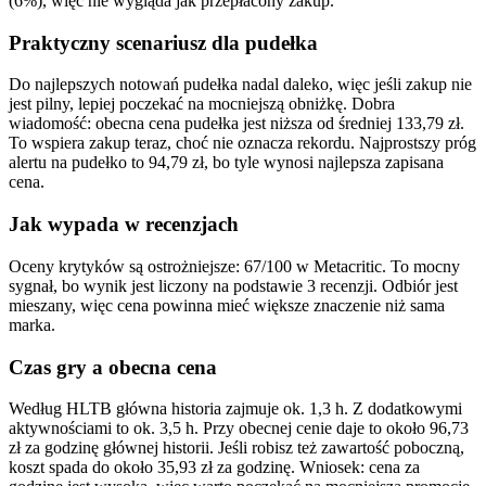
(6%), więc nie wygląda jak przepłacony zakup.
Praktyczny scenariusz dla pudełka
Do najlepszych notowań pudełka nadal daleko, więc jeśli zakup nie
jest pilny, lepiej poczekać na mocniejszą obniżkę. Dobra
wiadomość: obecna cena pudełka jest niższa od średniej 133,79 zł.
To wspiera zakup teraz, choć nie oznacza rekordu. Najprostszy próg
alertu na pudełko to 94,79 zł, bo tyle wynosi najlepsza zapisana
cena.
Jak wypada w recenzjach
Oceny krytyków są ostrożniejsze: 67/100 w Metacritic. To mocny
sygnał, bo wynik jest liczony na podstawie 3 recenzji. Odbiór jest
mieszany, więc cena powinna mieć większe znaczenie niż sama
marka.
Czas gry a obecna cena
Według HLTB główna historia zajmuje ok. 1,3 h. Z dodatkowymi
aktywnościami to ok. 3,5 h. Przy obecnej cenie daje to około 96,73
zł za godzinę głównej historii. Jeśli robisz też zawartość poboczną,
koszt spada do około 35,93 zł za godzinę. Wniosek: cena za