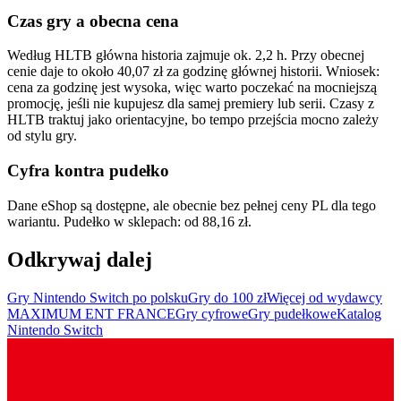
Czas gry a obecna cena
Według HLTB główna historia zajmuje ok. 2,2 h. Przy obecnej
cenie daje to około 40,07 zł za godzinę głównej historii. Wniosek:
cena za godzinę jest wysoka, więc warto poczekać na mocniejszą
promocję, jeśli nie kupujesz dla samej premiery lub serii. Czasy z
HLTB traktuj jako orientacyjne, bo tempo przejścia mocno zależy
od stylu gry.
Cyfra kontra pudełko
Dane eShop są dostępne, ale obecnie bez pełnej ceny PL dla tego
wariantu. Pudełko w sklepach: od 88,16 zł.
Odkrywaj dalej
Gry Nintendo Switch po polsku
Gry do 100 zł
Więcej od wydawcy
MAXIMUM ENT FRANCE
Gry cyfrowe
Gry pudełkowe
Katalog
Nintendo Switch