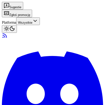
Sugestie
Zgłoś promocję
Platforma
Wszystkie