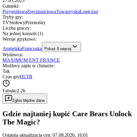
27.03.2025
Gatunki
:
Przygodowa
Zręcznościowa
Towarzyska
Logiczna
Tryby gry
:
TV
Stołowy
Przenośny
Liczba graczy
:
Na jednej konsoli (1)
Wersje językowe
:
Angielska
Francuska
Pokaż
8
więcej
Wydawca
:
MAXIMUM ENT FRANCE
Możliwy zapis w chmurze
:
Tak
Czas gry
HLTB
Fabuła:
2.2h
Zgłoś błędne dane
Gdzie najtaniej kupić
Care Bears Unlock
The Magic
?
Ostatnia aktualizacja cen:
07.08.2026, 16:01