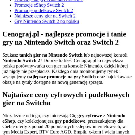
Promocje eShop Switch 2
Promocje pudełkowe Switch 2
Najniższe ceny gier na Switch 2
Gry Nintendo Switch 2 po polsku
Cenograj.pl - najlepsze promocje i tanie
gry na Nintendo Switch oraz Switch 2
Szukasz
tanich gier na Nintendo Switch
lub najnowszej konsoli
Nintendo Switch 2
? Dobrze trafiłeś. Cenograj.pl to największa
polska porównywarka cen gier na konsole Nintendo, dzięki której
już nigdy nie przepłacisz. Każdego dnia monitorujemy rynek i
wyłapujemy
najlepsze promocje na gry Switch
oraz najciekawsze
okazje na tytuły dostępne na nową generację sprzętu.
Najtańsze ceny cyfrowych i pudełkowych
gier na Switcha
Niezależnie od tego, czy interesują Cię
gry cyfrowe
z
Nintendo
eShop
, czy kolekcjonujesz
gry pudełkowe
, przeszukujemy dla
Ciebie oferty z ponad 20 popularnych sklepów internetowych, w
tym Media Expert, RTV Euro AGD, Empik, x-kom i wielu innych.