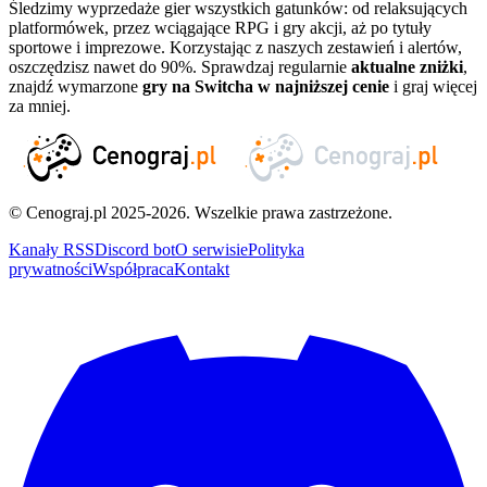
Śledzimy wyprzedaże gier wszystkich gatunków: od relaksujących
platformówek, przez wciągające RPG i gry akcji, aż po tytuły
sportowe i imprezowe. Korzystając z naszych zestawień i alertów,
oszczędzisz nawet do 90%. Sprawdzaj regularnie
aktualne zniżki
,
znajdź wymarzone
gry na Switcha w najniższej cenie
i graj więcej
za mniej.
© Cenograj.pl 2025-2026. Wszelkie prawa zastrzeżone.
Kanały RSS
Discord bot
O serwisie
Polityka
prywatności
Współpraca
Kontakt