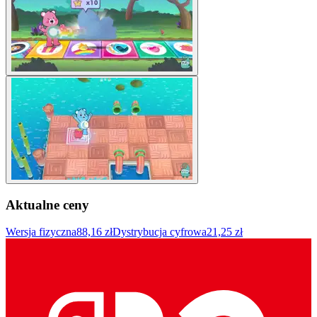
Aktualne ceny
Wersja fizyczna
88,16 zł
Dystrybucja cyfrowa
21,25 zł