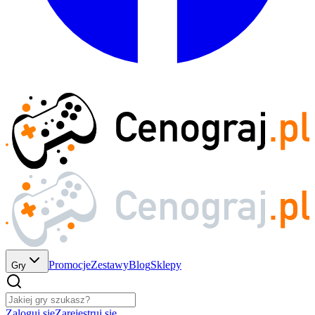
Promocje
Zestawy
Blog
Sklepy
Gry
Zaloguj się
Zarejestruj się