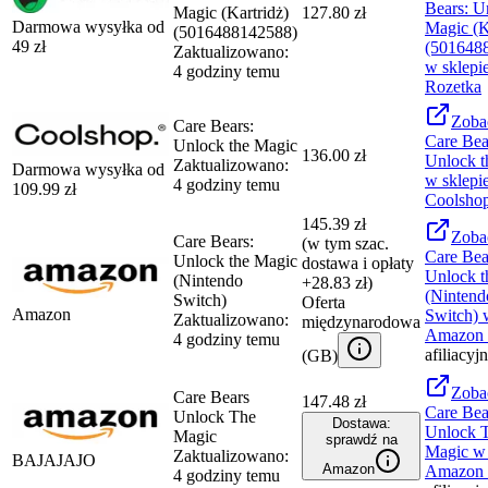
Bears: U
Magic (Kartridż)
127.80 zł
Darmowa wysyłka od
Magic (K
(5016488142588)
49
zł
(501648
Zaktualizowano:
w sklepi
4 godziny temu
Rozetka
Zoba
Care Bears:
Care Bea
Unlock the Magic
136.00 zł
Unlock t
Zaktualizowano:
Darmowa wysyłka od
w sklepi
4 godziny temu
109.99
zł
Coolsho
145.39 zł
Zoba
Care Bears:
(w tym szac.
Care Bea
Unlock the Magic
dostawa i opłaty
Unlock t
(Nintendo
+28.83 zł)
(Nintend
Switch)
Oferta
Amazon
Switch)
w
Zaktualizowano:
międzynarodowa
Amazon
4 godziny temu
afiliacyj
(
GB
)
Zoba
Care Bears
147.48 zł
Care Bea
Unlock The
Dostawa:
Unlock 
Magic
sprawdź na
Magic
w 
Zaktualizowano:
BAJAJAJO
Amazon
Amazon
4 godziny temu