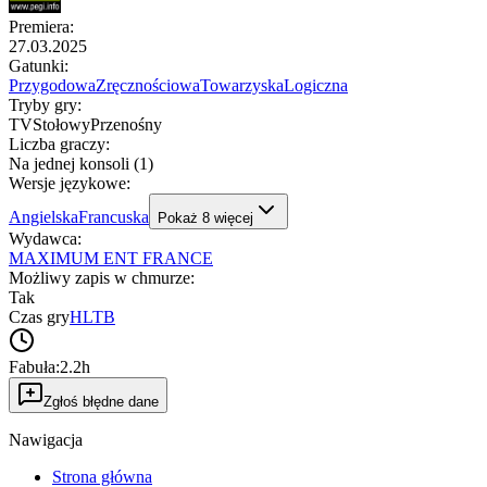
Premiera
:
27.03.2025
Gatunki
:
Przygodowa
Zręcznościowa
Towarzyska
Logiczna
Tryby gry
:
TV
Stołowy
Przenośny
Liczba graczy
:
Na jednej konsoli (1)
Wersje językowe
:
Angielska
Francuska
Pokaż
8
więcej
Wydawca
:
MAXIMUM ENT FRANCE
Możliwy zapis w chmurze
:
Tak
Czas gry
HLTB
Fabuła:
2.2h
Zgłoś błędne dane
Nawigacja
Strona główna