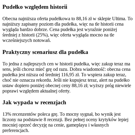
Pudełko względem historii
Obecna najniższa oferta pudełkowa to 88,16 zł w sklepie Ultima. To
najniższy zapisany poziom dla pudełka, więc na tle historii cena
wygląda bardzo dobrze. Cena pudełka jest wyraźnie poniżej
średniej z historii (25%), więc oferta wygląda mocno na tle
wcześniejszych notowań.
Praktyczny scenariusz dla pudełka
To jedna z najlepszych cen w historii pudełka, więc zakup teraz ma
sens, jeśli chcesz mieć grę od razu. Dobra wiadomość: obecna cena
pudełka jest niższa od średniej 116,95 zł. To wspiera zakup teraz,
choć nie oznacza rekordu. Jeśli nie kupujesz teraz, alert na pudełko
ustaw dopiero poniżej obecnej ceny 88,16 zł; wyższy próg niewiele
poprawi względem aktualnej oferty.
Jak wypada w recenzjach
13% recenzentów poleca grę. To mocny sygnał, bo wynik jest
liczony na podstawie 8 recenzji. Bez pełnej oceny krytyków lepiej
mocniej oprzeć decyzję na cenie, gameplayu i własnych
preferencjach.