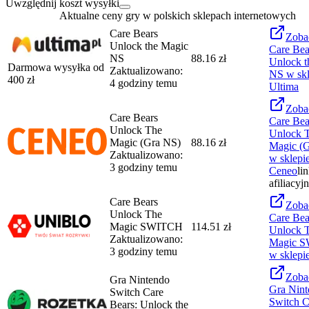
Uwzględnij koszt wysyłki
Aktualne ceny gry w polskich sklepach internetowych
Care Bears
Zoba
Unlock the Magic
Care Bea
NS
88.16 zł
Unlock t
Darmowa wysyłka od
Zaktualizowano:
NS
w skl
400
zł
4 godziny temu
Ultima
Zoba
Care Bears
Care Bea
Unlock The
Unlock 
Magic (Gra NS)
88.16 zł
Magic (
Zaktualizowano:
w sklepi
3 godziny temu
Ceneo
li
afiliacyj
Care Bears
Zoba
Unlock The
Care Bea
Magic SWITCH
114.51 zł
Unlock 
Zaktualizowano:
Magic 
3 godziny temu
w sklepi
Zoba
Gra Nintendo
Gra Nint
Switch Care
Switch C
Bears: Unlock the