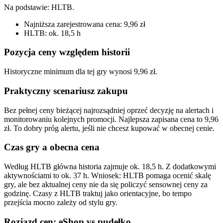
Na podstawie:
HLTB
.
Najniższa zarejestrowana cena: 9,96 zł
HLTB: ok. 18,5 h
Pozycja ceny względem historii
Historyczne minimum dla tej gry wynosi 9,96 zł.
Praktyczny scenariusz zakupu
Bez pełnej ceny bieżącej najrozsądniej oprzeć decyzję na alertach i
monitorowaniu kolejnych promocji. Najlepsza zapisana cena to 9,96
zł. To dobry próg alertu, jeśli nie chcesz kupować w obecnej cenie.
Czas gry a obecna cena
Według HLTB główna historia zajmuje ok. 18,5 h. Z dodatkowymi
aktywnościami to ok. 37 h. Wniosek: HLTB pomaga ocenić skalę
gry, ale bez aktualnej ceny nie da się policzyć sensownej ceny za
godzinę. Czasy z HLTB traktuj jako orientacyjne, bo tempo
przejścia mocno zależy od stylu gry.
Rozjazd cen: eShop vs pudełko