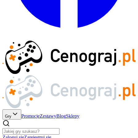
Promocje
Zestawy
Blog
Sklepy
Gry
Zaloguj się
Zarejestruj się