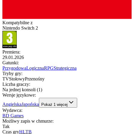
Kompatybilne z
Nintendo Switch 2
Premiera
:
29.01.2026
Gatunki
:
Przygodowa
Logiczna
RPG
Strategiczna
Tryby gry
:
TV
Stołowy
Przenośny
Liczba graczy
:
Na jednej konsoli (1)
Wersje językowe
:
Angielska
Japońska
Pokaż
1
więcej
Wydawca
:
BD Games
Możliwy zapis w chmurze
:
Tak
Czas gry
HLTB