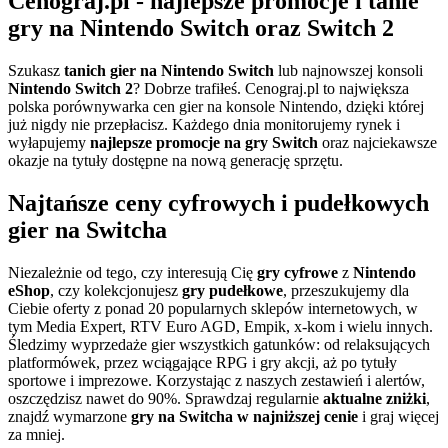
Cenograj.pl - najlepsze promocje i tanie
gry na Nintendo Switch oraz Switch 2
Szukasz
tanich gier na Nintendo Switch
lub najnowszej konsoli
Nintendo Switch 2
? Dobrze trafiłeś. Cenograj.pl to największa
polska porównywarka cen gier na konsole Nintendo, dzięki której
już nigdy nie przepłacisz. Każdego dnia monitorujemy rynek i
wyłapujemy
najlepsze promocje na gry Switch
oraz najciekawsze
okazje na tytuły dostępne na nową generację sprzętu.
Najtańsze ceny cyfrowych i pudełkowych
gier na Switcha
Niezależnie od tego, czy interesują Cię
gry cyfrowe
z
Nintendo
eShop
, czy kolekcjonujesz
gry pudełkowe
, przeszukujemy dla
Ciebie oferty z ponad 20 popularnych sklepów internetowych, w
tym Media Expert, RTV Euro AGD, Empik, x-kom i wielu innych.
Śledzimy wyprzedaże gier wszystkich gatunków: od relaksujących
platformówek, przez wciągające RPG i gry akcji, aż po tytuły
sportowe i imprezowe. Korzystając z naszych zestawień i alertów,
oszczędzisz nawet do 90%. Sprawdzaj regularnie
aktualne zniżki
,
znajdź wymarzone
gry na Switcha w najniższej cenie
i graj więcej
za mniej.