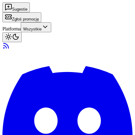
Sugestie
Zgłoś promocję
Platforma
Wszystkie