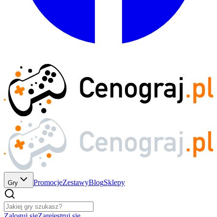
Promocje
Zestawy
Blog
Sklepy
Gry
Zaloguj się
Zarejestruj się