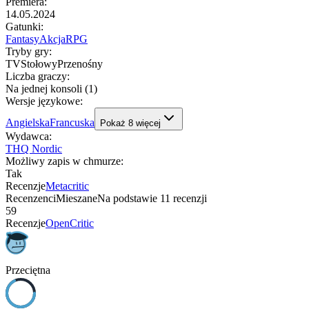
Premiera
:
14.05.2024
Gatunki
:
Fantasy
Akcja
RPG
Tryby gry
:
TV
Stołowy
Przenośny
Liczba graczy
:
Na jednej konsoli (1)
Wersje językowe
:
Angielska
Francuska
Pokaż
8
więcej
Wydawca
:
THQ Nordic
Możliwy zapis w chmurze
:
Tak
Recenzje
Metacritic
Recenzenci
Mieszane
Na podstawie
11
recenzji
59
Recenzje
OpenCritic
Przeciętna