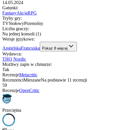
14.05.2024
Gatunki
:
Fantasy
Akcja
RPG
Tryby gry
:
TV
Stołowy
Przenośny
Liczba graczy
:
Na jednej konsoli (1)
Wersje językowe
:
Angielska
Francuska
Pokaż
8
więcej
Wydawca
:
THQ Nordic
Możliwy zapis w chmurze
:
Tak
Recenzje
Metacritic
Recenzenci
Mieszane
Na podstawie
11
recenzji
59
Recenzje
OpenCritic
Przeciętna
67