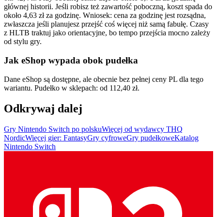
głównej historii. Jeśli robisz też zawartość poboczną, koszt spada do
około 4,63 zł za godzinę. Wniosek: cena za godzinę jest rozsądna,
zwłaszcza jeśli planujesz przejść coś więcej niż samą fabułę. Czasy
z HLTB traktuj jako orientacyjne, bo tempo przejścia mocno zależy
od stylu gry.
Jak eShop wypada obok pudełka
Dane eShop są dostępne, ale obecnie bez pełnej ceny PL dla tego
wariantu. Pudełko w sklepach: od 112,40 zł.
Odkrywaj dalej
Gry Nintendo Switch po polsku
Więcej od wydawcy THQ
Nordic
Więcej gier: Fantasy
Gry cyfrowe
Gry pudełkowe
Katalog
Nintendo Switch