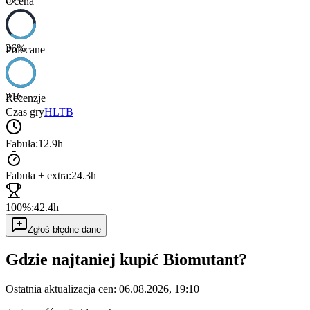
Ocena
36
%
Polecane
216
Recenzje
Czas gry
HLTB
Fabuła:
12.9h
Fabuła + extra:
24.3h
100%:
42.4h
Zgłoś błędne dane
Gdzie najtaniej kupić
Biomutant
?
Ostatnia aktualizacja cen:
06.08.2026, 19:10