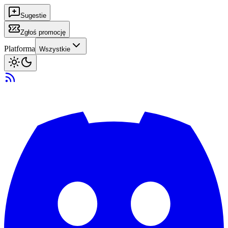
Sugestie
Zgłoś promocję
Platforma
Wszystkie