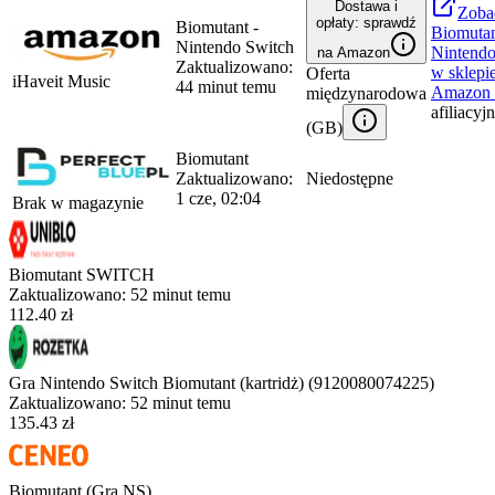
Dostawa i
Zoba
opłaty: sprawdź
Biomutant -
Biomutan
Nintendo Switch
Nintendo
na Amazon
Zaktualizowano:
w sklepi
Oferta
iHaveit Music
44 minut temu
Amazon
międzynarodowa
afiliacyj
(
GB
)
Biomutant
Zaktualizowano:
Niedostępne
1 cze, 02:04
Brak w magazynie
Biomutant SWITCH
Zaktualizowano:
52 minut temu
112.40 zł
Gra Nintendo Switch Biomutant (kartridż) (9120080074225)
Zaktualizowano:
52 minut temu
135.43 zł
Biomutant (Gra NS)