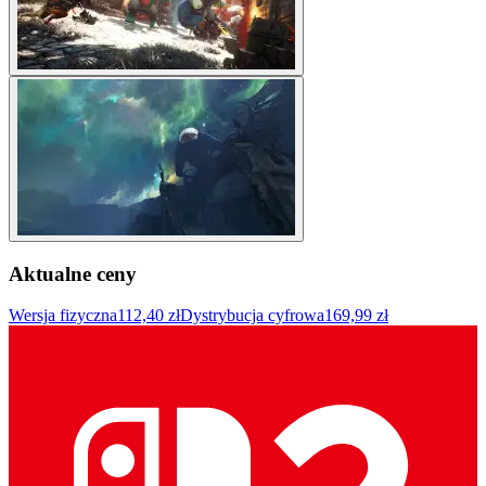
Aktualne ceny
Wersja fizyczna
112,40 zł
Dystrybucja cyfrowa
169,99 zł