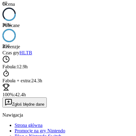
67
Ocena
36
%
Polecane
216
Recenzje
Czas gry
HLTB
Fabuła:
12.9h
Fabuła + extra:
24.3h
100%:
42.4h
Zgłoś błędne dane
Nawigacja
Strona główna
Promocje na gry Nintendo