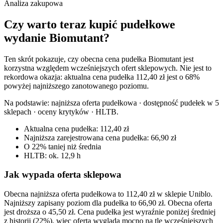
Analiza zakupowa
Czy warto teraz kupić pudełkowe
wydanie Biomutant?
Ten skrót pokazuje, czy obecna cena pudełka Biomutant jest
korzystna względem wcześniejszych ofert sklepowych. Nie jest to
rekordowa okazja: aktualna cena pudełka 112,40 zł jest o 68%
powyżej najniższego zanotowanego poziomu.
Na podstawie:
najniższa oferta pudełkowa · dostępność pudełek w 5
sklepach · oceny krytyków · HLTB
.
Aktualna cena pudełka: 112,40 zł
Najniższa zarejestrowana cena pudełka: 66,90 zł
O 22% taniej niż średnia
HLTB: ok. 12,9 h
Jak wypada oferta sklepowa
Obecna najniższa oferta pudełkowa to 112,40 zł w sklepie Uniblo.
Najniższy zapisany poziom dla pudełka to 66,90 zł. Obecna oferta
jest droższa o 45,50 zł. Cena pudełka jest wyraźnie poniżej średniej
z historii (22%), więc oferta wygląda mocno na tle wcześniejszych