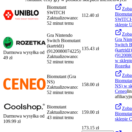
Biomutant
Zoba
SWITCH
Biomuta
112.40 zł
Zaktualizowano:
SWITC
52 minut temu
sklepie
U
Zoba
Gra Nintendo
Gra Nint
Switch Biomutant
Switch B
(kartridż)
135.43 zł
(kartridż)
(9120080074225)
Darmowa wysyłka od
(912008
Zaktualizowano:
49
zł
w sklepi
52 minut temu
Rozetka
Zoba
Biomutant (Gra
Biomutan
NS)
158.00 zł
NS)
w sk
Zaktualizowano:
Ceneo
li
52 minut temu
afiliacyj
Biomutant
Zoba
Zaktualizowano:
159.00 zł
Biomuta
Darmowa wysyłka od
43 minut temu
sklepie
C
109.99
zł
173.15 zł