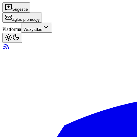
Sugestie
Zgłoś promocję
Platforma
Wszystkie