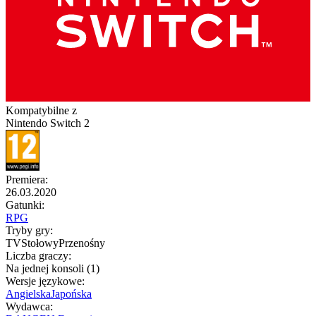
Kompatybilne z
Nintendo Switch 2
Premiera
:
26.03.2020
Gatunki
:
RPG
Tryby gry
:
TV
Stołowy
Przenośny
Liczba graczy
:
Na jednej konsoli (1)
Wersje językowe
:
Angielska
Japońska
Wydawca
: