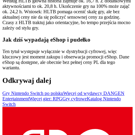
Według HLTB główna historia zajmuje ok. 16,7 h. Z dodatkowymi
aktywnościami to ok. 20,8 h. Ukończenie gry na 100% może zająć
ok. 24,2 h. Wniosek: HLTB pomaga ocenić skalę gry, ale bez
aktualnej ceny nie da się policzyć sensownej ceny za godzinę.
Czasy z HLTB traktuj jako orientacyjne, bo tempo przejścia mocno
zależy od stylu gry.
Jak dziś wypadają eShop i pudełko
Ten tytuł występuje wyłącznie w dystrybucji cyfrowej, więc
kluczowy jest moment zakupu i obserwacja promocji eShop. Dane
eShop są dostępne, ale obecnie bez pełnej ceny PL dla tego
wariantu.
Odkrywaj dalej
Gry Nintendo Switch po polsku
Więcej od wydawcy DANGEN
Entertainment
Więcej gier: RPG
Gry cyfrowe
Katalog Nintendo
Switch