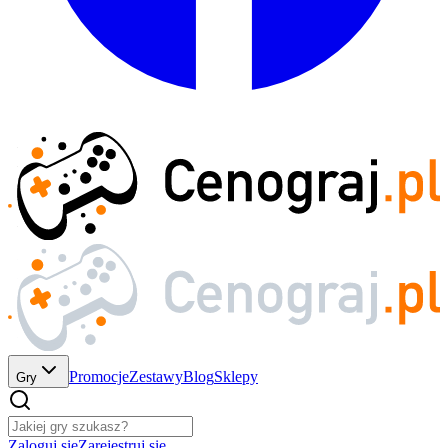
Promocje
Zestawy
Blog
Sklepy
Gry
Zaloguj się
Zarejestruj się