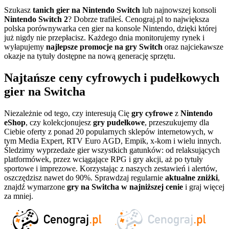
Szukasz
tanich gier na Nintendo Switch
lub najnowszej konsoli
Nintendo Switch 2
? Dobrze trafiłeś. Cenograj.pl to największa
polska porównywarka cen gier na konsole Nintendo, dzięki której
już nigdy nie przepłacisz. Każdego dnia monitorujemy rynek i
wyłapujemy
najlepsze promocje na gry Switch
oraz najciekawsze
okazje na tytuły dostępne na nową generację sprzętu.
Najtańsze ceny cyfrowych i pudełkowych
gier na Switcha
Niezależnie od tego, czy interesują Cię
gry cyfrowe
z
Nintendo
eShop
, czy kolekcjonujesz
gry pudełkowe
, przeszukujemy dla
Ciebie oferty z ponad 20 popularnych sklepów internetowych, w
tym Media Expert, RTV Euro AGD, Empik, x-kom i wielu innych.
Śledzimy wyprzedaże gier wszystkich gatunków: od relaksujących
platformówek, przez wciągające RPG i gry akcji, aż po tytuły
sportowe i imprezowe. Korzystając z naszych zestawień i alertów,
oszczędzisz nawet do 90%. Sprawdzaj regularnie
aktualne zniżki
,
znajdź wymarzone
gry na Switcha w najniższej cenie
i graj więcej
za mniej.