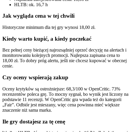
HLTB: ok. 16,7 h
Jak wygląda cena w tej chwili
Historyczne minimum dla tej gry wynosi 18,00 zł.
Kiedy warto kupić, a kiedy poczekać
Bez pełnej ceny bieżącej najrozsądniej oprzeć decyzję na alertach i
monitorowaniu kolejnych promocji. Najlepsza zapisana cena to
18,00 zł. To dobry próg alertu, jeśli nie chcesz kupować w obecnej
cenie.
Czy oceny wspierają zakup
Oceny krytyków są ostrożniejsze: 68,3/100 w OpenCritic. 73%
recenzentów poleca grę. To mocny sygnał, bo wynik jest liczony na
podstawie 11 recenzji. W OpenCritic gra wpada też do kategorii
„Fair”. Odbiór jest mieszany, więc cena powinna mieć większe
znaczenie niż sama marka.
Ile gry dostajesz za tę cenę