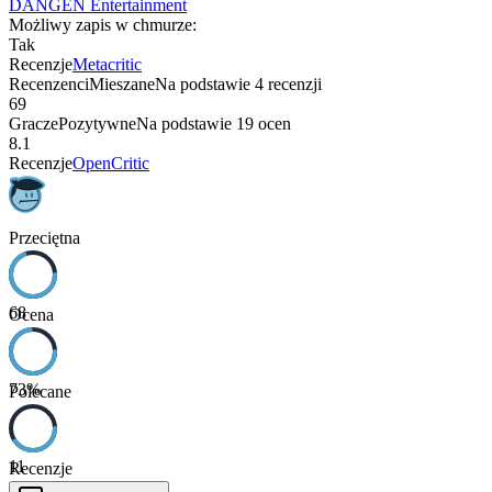
DANGEN Entertainment
Możliwy zapis w chmurze
:
Tak
Recenzje
Metacritic
Recenzenci
Mieszane
Na podstawie
4
recenzji
69
Gracze
Pozytywne
Na podstawie
19
ocen
8.1
Recenzje
OpenCritic
Przeciętna
68
Ocena
73
%
Polecane
11
Recenzje