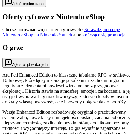
Zgłoś błędne dane
Oferty cyfrowe z Nintendo eShop
Chcesz porównać więcej ofert cyfrowych?
Sprawdź promocje
Nintendo eShop na
Nintendo Switch
albo
kończące się promocje
.
O grze
Zgłoś błąd w danych
Ara Fell Enhanced Edition to klasyczne fabularne RPG w stylistyce
16-bitowej, które łączy inspiracje japońskimi i zachodnimi grami
tego typu z elementami powieści wizualnej oraz przygodowej
eksploracji. Historia stawia na atmosferę, emocje i zaskoczenia, a jej
osią jest wyprawa Lity oraz towarzyszy, z których każdy wnosi do
drużyny własną przeszłość, cele i powody dołączenia do podróży.
Wersja Enhanced Edition rozbudowuje oryginał o przebudowany
system walki, nowe klasy i umiejętności postaci, zadania poboczne,
ulepszone rzemiosło, zaklinanie przedmiotów, dodatkowe poziomy
trudności i wygodniejszy interfejs. To gra wyraźnie zapatrzona w
złotą erę RPG, ale próbująca opowiedzieć własną historię i nadać