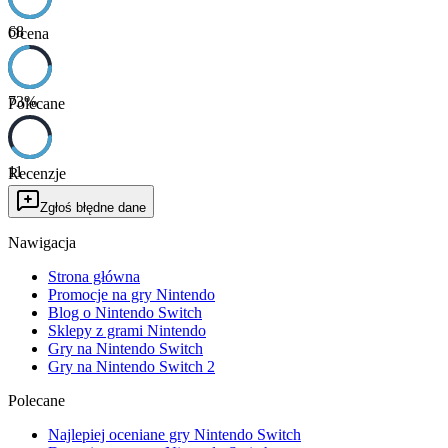
68
Ocena
73
%
Polecane
11
Recenzje
Zgłoś błędne dane
Nawigacja
Strona główna
Promocje na gry Nintendo
Blog o Nintendo Switch
Sklepy z grami Nintendo
Gry na Nintendo Switch
Gry na Nintendo Switch 2
Polecane
Najlepiej oceniane gry Nintendo Switch