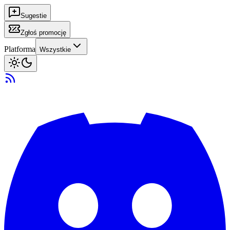
Sugestie
Zgłoś promocję
Platforma
Wszystkie