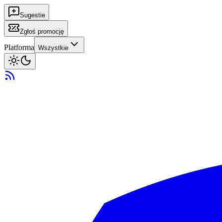
Sugestie
Zgłoś promocję
Platforma
Wszystkie