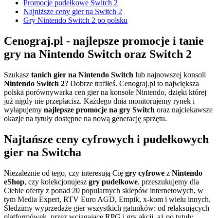
Promocje pudełkowe Switch 2
Najniższe ceny gier na Switch 2
Gry Nintendo Switch 2 po polsku
Cenograj.pl - najlepsze promocje i tanie
gry na Nintendo Switch oraz Switch 2
Szukasz
tanich gier na Nintendo Switch
lub najnowszej konsoli
Nintendo Switch 2
? Dobrze trafiłeś. Cenograj.pl to największa
polska porównywarka cen gier na konsole Nintendo, dzięki której
już nigdy nie przepłacisz. Każdego dnia monitorujemy rynek i
wyłapujemy
najlepsze promocje na gry Switch
oraz najciekawsze
okazje na tytuły dostępne na nową generację sprzętu.
Najtańsze ceny cyfrowych i pudełkowych
gier na Switcha
Niezależnie od tego, czy interesują Cię
gry cyfrowe
z
Nintendo
eShop
, czy kolekcjonujesz
gry pudełkowe
, przeszukujemy dla
Ciebie oferty z ponad 20 popularnych sklepów internetowych, w
tym Media Expert, RTV Euro AGD, Empik, x-kom i wielu innych.
Śledzimy wyprzedaże gier wszystkich gatunków: od relaksujących
platformówek, przez wciągające RPG i gry akcji, aż po tytuły