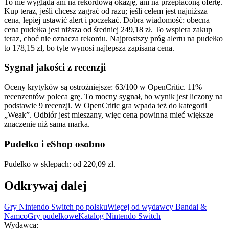
To nie wygląda ani na rekordową okazję, ani na przepłaconą ofertę.
Kup teraz, jeśli chcesz zagrać od razu; jeśli celem jest najniższa
cena, lepiej ustawić alert i poczekać. Dobra wiadomość: obecna
cena pudełka jest niższa od średniej 249,18 zł. To wspiera zakup
teraz, choć nie oznacza rekordu. Najprostszy próg alertu na pudełko
to 178,15 zł, bo tyle wynosi najlepsza zapisana cena.
Sygnał jakości z recenzji
Oceny krytyków są ostrożniejsze: 63/100 w OpenCritic. 11%
recenzentów poleca grę. To mocny sygnał, bo wynik jest liczony na
podstawie 9 recenzji. W OpenCritic gra wpada też do kategorii
„Weak”. Odbiór jest mieszany, więc cena powinna mieć większe
znaczenie niż sama marka.
Pudełko i eShop osobno
Pudełko w sklepach: od 220,09 zł.
Odkrywaj dalej
Gry Nintendo Switch po polsku
Więcej od wydawcy Bandai &
Namco
Gry pudełkowe
Katalog Nintendo Switch
Wydawca
: