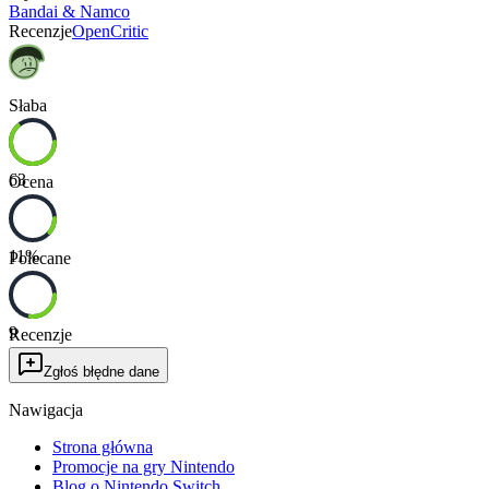
Bandai & Namco
Recenzje
OpenCritic
Słaba
63
Ocena
11
%
Polecane
9
Recenzje
Zgłoś błędne dane
Nawigacja
Strona główna
Promocje na gry Nintendo
Blog o Nintendo Switch