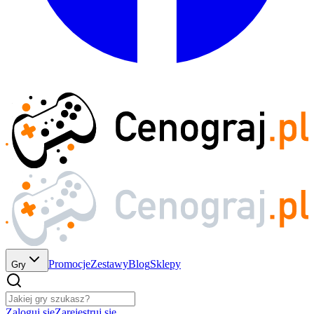
Promocje
Zestawy
Blog
Sklepy
Gry
Zaloguj się
Zarejestruj się