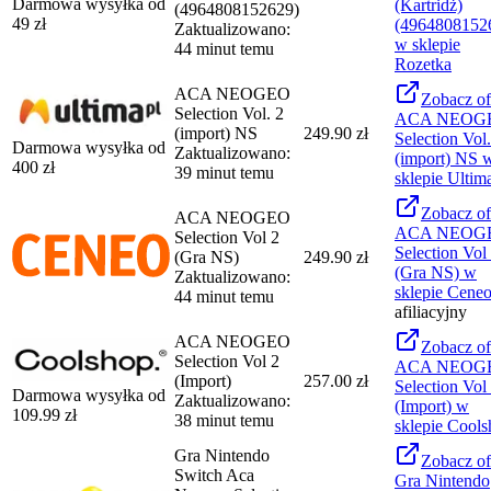
Darmowa wysyłka od
(Kartridż)
(4964808152629)
49
zł
(4964808152
Zaktualizowano:
w sklepie
44 minut temu
Rozetka
ACA NEOGEO
Zobacz
of
Selection Vol. 2
ACA NEOG
(import) NS
249.90 zł
Selection Vol.
Darmowa wysyłka od
Zaktualizowano:
(import) NS
400
zł
39 minut temu
sklepie
Ultim
Zobacz
of
ACA NEOGEO
ACA NEOG
Selection Vol 2
Selection Vol
(Gra NS)
249.90 zł
(Gra NS)
w
Zaktualizowano:
sklepie
Cene
44 minut temu
afiliacyjny
ACA NEOGEO
Zobacz
of
Selection Vol 2
ACA NEOG
(Import)
257.00 zł
Selection Vol
Darmowa wysyłka od
Zaktualizowano:
(Import)
w
109.99
zł
38 minut temu
sklepie
Cools
Gra Nintendo
Zobacz
of
Switch Aca
Gra Nintendo