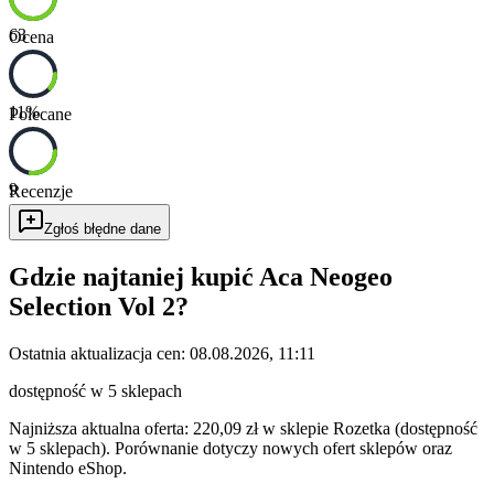
63
Ocena
11
%
Polecane
9
Recenzje
Zgłoś błędne dane
Gdzie najtaniej kupić
Aca Neogeo
Selection Vol 2
?
Ostatnia aktualizacja cen:
08.08.2026, 11:11
dostępność w 5 sklepach
Najniższa aktualna oferta: 220,09 zł w sklepie Rozetka (dostępność
w 5 sklepach).
Porównanie dotyczy nowych ofert sklepów oraz
Nintendo eShop.