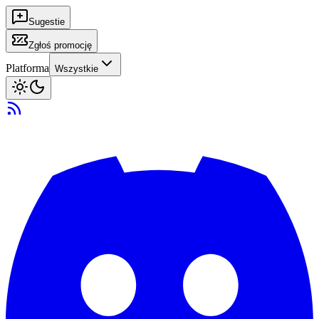
Sugestie
Zgłoś promocję
Platforma
Wszystkie