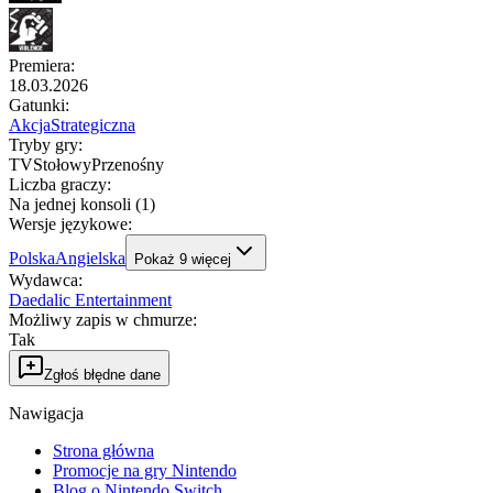
Premiera
:
18.03.2026
Gatunki
:
Akcja
Strategiczna
Tryby gry
:
TV
Stołowy
Przenośny
Liczba graczy
:
Na jednej konsoli (1)
Wersje językowe
:
Polska
Angielska
Pokaż
9
więcej
Wydawca
:
Daedalic Entertainment
Możliwy zapis w chmurze
:
Tak
Zgłoś błędne dane
Nawigacja
Strona główna
Promocje na gry Nintendo
Blog o Nintendo Switch