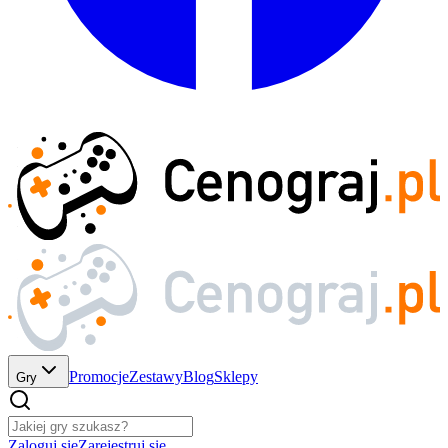
Promocje
Zestawy
Blog
Sklepy
Gry
Zaloguj się
Zarejestruj się