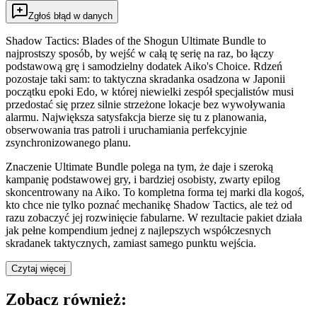
Zgłoś błąd w danych
Shadow Tactics: Blades of the Shogun Ultimate Bundle to
najprostszy sposób, by wejść w całą tę serię na raz, bo łączy
podstawową grę i samodzielny dodatek Aiko's Choice. Rdzeń
pozostaje taki sam: to taktyczna skradanka osadzona w Japonii
początku epoki Edo, w której niewielki zespół specjalistów musi
przedostać się przez silnie strzeżone lokacje bez wywoływania
alarmu. Największa satysfakcja bierze się tu z planowania,
obserwowania tras patroli i uruchamiania perfekcyjnie
zsynchronizowanego planu.
Znaczenie Ultimate Bundle polega na tym, że daje i szeroką
kampanię podstawowej gry, i bardziej osobisty, zwarty epilog
skoncentrowany na Aiko. To kompletna forma tej marki dla kogoś,
kto chce nie tylko poznać mechanikę Shadow Tactics, ale też od
razu zobaczyć jej rozwinięcie fabularne. W rezultacie pakiet działa
jak pełne kompendium jednej z najlepszych współczesnych
skradanek taktycznych, zamiast samego punktu wejścia.
Czytaj więcej
Zobacz również: