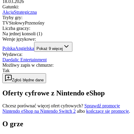
18.03.2026
Gatunki
:
Akcja
Strategiczna
Tryby gry
:
TV
Stołowy
Przenośny
Liczba graczy
:
Na jednej konsoli (1)
Wersje językowe
:
Polska
Angielska
Pokaż
9
więcej
Wydawca
:
Daedalic Entertainment
Możliwy zapis w chmurze
:
Tak
Zgłoś błędne dane
Oferty cyfrowe z Nintendo eShop
Chcesz porównać więcej ofert cyfrowych?
Sprawdź promocje
Nintendo eShop na
Nintendo Switch 2
albo
kończące się promocje
.
O grze