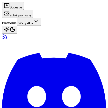
Sugestie
Zgłoś promocję
Platforma
Wszystkie