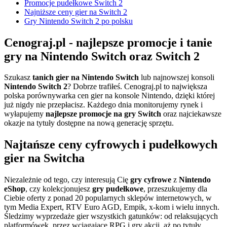
Promocje pudełkowe Switch 2
Najniższe ceny gier na Switch 2
Gry Nintendo Switch 2 po polsku
Cenograj.pl - najlepsze promocje i tanie
gry na Nintendo Switch oraz Switch 2
Szukasz
tanich gier na Nintendo Switch
lub najnowszej konsoli
Nintendo Switch 2
? Dobrze trafiłeś. Cenograj.pl to największa
polska porównywarka cen gier na konsole Nintendo, dzięki której
już nigdy nie przepłacisz. Każdego dnia monitorujemy rynek i
wyłapujemy
najlepsze promocje na gry Switch
oraz najciekawsze
okazje na tytuły dostępne na nową generację sprzętu.
Najtańsze ceny cyfrowych i pudełkowych
gier na Switcha
Niezależnie od tego, czy interesują Cię
gry cyfrowe
z
Nintendo
eShop
, czy kolekcjonujesz
gry pudełkowe
, przeszukujemy dla
Ciebie oferty z ponad 20 popularnych sklepów internetowych, w
tym Media Expert, RTV Euro AGD, Empik, x-kom i wielu innych.
Śledzimy wyprzedaże gier wszystkich gatunków: od relaksujących
platformówek, przez wciągające RPG i gry akcji, aż po tytuły