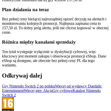
Plan działania na teraz
Bez pełnej ceny bieżącej najrozsądniej oprzeć decyzję na alertach i
monitorowaniu kolejnych promocji. Najlepsza zapisana cena to
157,50 zł. To dobry próg alertu, jeśli nie chcesz kupować w obecnej
cenie.
Różnica między kanałami sprzedaży
Ten tytuł występuje wyłącznie w dystrybucji cyfrowej, więc
kluczowy jest moment zakupu i obserwacja promocji eShop. Dane
eShop są dostępne, ale obecnie bez pełnej ceny PL dla tego
wariantu.
Odkrywaj dalej
Gry Nintendo Switch 2 po polsku
Więcej od wydawcy Daedalic
Entertainment
Więcej gier: Akcja
Gry cyfrowe
Katalog Nintendo
Switch 2