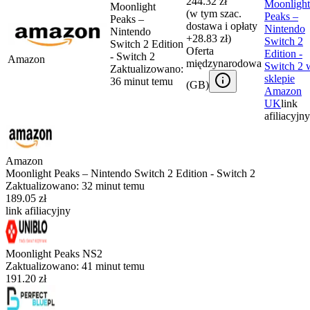
244.32 zł
Moonlight
Moonlight
(w tym szac.
Peaks –
Peaks –
dostawa i opłaty
Nintendo
Nintendo
+28.83 zł)
Switch 2
Switch 2 Edition
Oferta
Edition -
- Switch 2
Amazon
międzynarodowa
Switch 2
Zaktualizowano:
sklepie
36 minut temu
(
GB
)
Amazon
UK
link
afiliacyjny
Amazon
Moonlight Peaks – Nintendo Switch 2 Edition - Switch 2
Zaktualizowano:
32 minut temu
189.05 zł
link afiliacyjny
Moonlight Peaks NS2
Zaktualizowano:
41 minut temu
191.20 zł