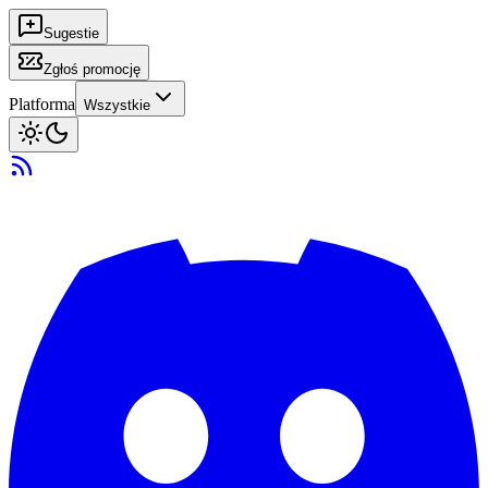
Sugestie
Zgłoś promocję
Platforma
Wszystkie