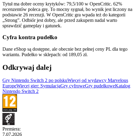
Tytuł ma dobre oceny krytyków: 79,5/100 w OpenCritic. 62%
recenzentów poleca grę. To mocny sygnał, bo wynik jest liczony na
podstawie 26 recenzji. W OpenCritic gra wpada też do kategorii
„Strong”. Odbiór jest dobry, ale przed zakupem nadal warto
sprawdzić gameplay i gatunek.
Cyfra kontra pudełko
Dane eShop są dostępne, ale obecnie bez pełnej ceny PL dla tego
wariantu. Pudełko w sklepach: od 189,05 zł.
Odkrywaj dalej
Gry Nintendo Switch 2 po polsku
Więcej od wydawcy Marvelous
Europe
Więcej gier: Symulacja
Gry cyfrowe
Gry pudełkowe
Katalog
Nintendo Switch 2
Premiera
:
7.07.2026