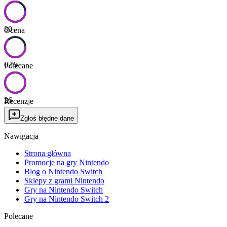
80
Ocena
62
%
Polecane
26
Recenzje
Zgłoś błędne dane
Nawigacja
Strona główna
Promocje na gry Nintendo
Blog o Nintendo Switch
Sklepy z grami Nintendo
Gry na Nintendo Switch
Gry na Nintendo Switch 2
Polecane