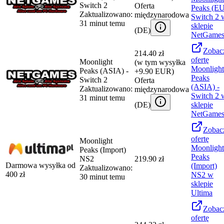
Switch 2
Oferta
Peaks (EU
Zaktualizowano:
międzynarodowa
Switch 2
31 minut temu
sklepie
(
DE
)
NetGame
Zobac
214.40 zł
ofertę
Moonlight
(w tym wysyłka
Moonlight
Peaks (ASIA) -
+9.90 EUR)
Peaks
Switch 2
Oferta
(ASIA) -
Zaktualizowano:
międzynarodowa
Switch 2
31 minut temu
(
DE
)
sklepie
NetGame
Zobac
ofertę
Moonlight
Moonlight
Peaks (Import)
Peaks
NS2
219.90 zł
Darmowa wysyłka od
(Import)
Zaktualizowano:
400
zł
NS2
w
30 minut temu
sklepie
Ultima
Zobac
ofertę