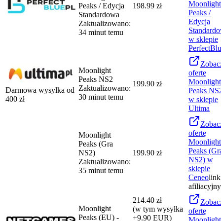
Moonlight
Peaks / Edycja
198.99 zł
Peaks /
Standardowa
Edycja
Zaktualizowano:
Standard
34 minut temu
w sklepie
PerfectBl
Zobac
Moonlight
ofertę
Peaks NS2
Moonlight
199.90 zł
Zaktualizowano:
Darmowa wysyłka od
Peaks NS
30 minut temu
400
zł
w sklepie
Ultima
Zobac
ofertę
Moonlight
Moonlight
Peaks (Gra
Peaks (Gr
NS2)
199.90 zł
NS2)
w
Zaktualizowano:
sklepie
35 minut temu
Ceneo
link
afiliacyjny
214.40 zł
Zobac
Moonlight
(w tym wysyłka
ofertę
Peaks (EU) -
+9.90 EUR)
Moonlight