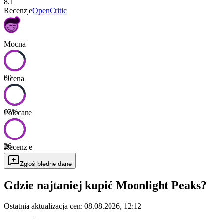
8.1
Recenzje
OpenCritic
Mocna
80
Ocena
62
%
Polecane
26
Recenzje
Zgłoś błędne dane
Gdzie najtaniej kupić
Moonlight Peaks
?
Ostatnia aktualizacja cen:
08.08.2026, 12:12