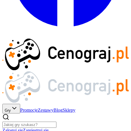
Promocje
Zestawy
Blog
Sklepy
Gry
Zaloguj się
Zarejestruj się