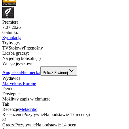
Premiera
:
7.07.2026
Gatunki
:
Symulacja
Tryby gry
:
TV
Stołowy
Przenośny
Liczba graczy
:
Na jednej konsoli (1)
Wersje językowe
:
Angielska
Niemiecka
Pokaż
3
więcej
Wydawca
:
Marvelous Europe
Demo
:
Dostępne
Możliwy zapis w chmurze
:
Tak
Recenzje
Metacritic
Recenzenci
Pozytywne
Na podstawie
17
recenzji
81
Gracze
Pozytywne
Na podstawie
14
ocen