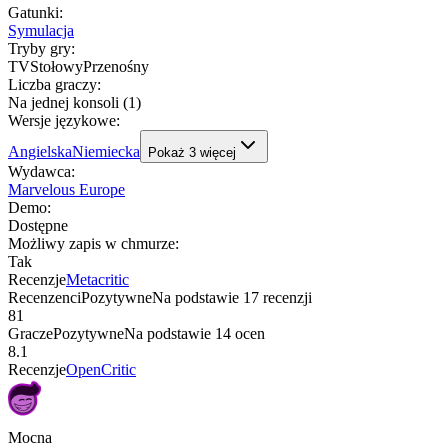
Gatunki
:
Symulacja
Tryby gry
:
TV
Stołowy
Przenośny
Liczba graczy
:
Na jednej konsoli (1)
Wersje językowe
:
Angielska
Niemiecka
Pokaż
3
więcej
Wydawca
:
Marvelous Europe
Demo
:
Dostępne
Możliwy zapis w chmurze
:
Tak
Recenzje
Metacritic
Recenzenci
Pozytywne
Na podstawie
17
recenzji
81
Gracze
Pozytywne
Na podstawie
14
ocen
8.1
Recenzje
OpenCritic
Mocna