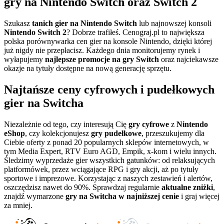
gry na Nintendo Switch oraz Switch 2
Szukasz
tanich gier na Nintendo Switch
lub najnowszej konsoli
Nintendo Switch 2
? Dobrze trafiłeś. Cenograj.pl to największa
polska porównywarka cen gier na konsole Nintendo, dzięki której
już nigdy nie przepłacisz. Każdego dnia monitorujemy rynek i
wyłapujemy
najlepsze promocje na gry Switch
oraz najciekawsze
okazje na tytuły dostępne na nową generację sprzętu.
Najtańsze ceny cyfrowych i pudełkowych
gier na Switcha
Niezależnie od tego, czy interesują Cię
gry cyfrowe
z
Nintendo
eShop
, czy kolekcjonujesz
gry pudełkowe
, przeszukujemy dla
Ciebie oferty z ponad 20 popularnych sklepów internetowych, w
tym Media Expert, RTV Euro AGD, Empik, x-kom i wielu innych.
Śledzimy wyprzedaże gier wszystkich gatunków: od relaksujących
platformówek, przez wciągające RPG i gry akcji, aż po tytuły
sportowe i imprezowe. Korzystając z naszych zestawień i alertów,
oszczędzisz nawet do 90%. Sprawdzaj regularnie
aktualne zniżki
,
znajdź wymarzone
gry na Switcha w najniższej cenie
i graj więcej
za mniej.