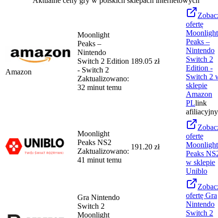
Aktualne ceny gry w polskich sklepach internetowych
Zobac
ofertę
Moonlight
Moonlight
Peaks –
Peaks –
Nintendo
Nintendo
Switch 2
Switch 2 Edition
189.05 zł
Edition -
- Switch 2
Amazon
Switch 2
Zaktualizowano:
sklepie
32 minut temu
Amazon
PL
link
afiliacyjny
Zobac
Moonlight
ofertę
Peaks NS2
Moonlight
191.20 zł
Zaktualizowano:
Peaks NS
41 minut temu
w sklepie
Uniblo
Zobac
ofertę
Gra
Gra Nintendo
Nintendo
Switch 2
Switch 2
Moonlight