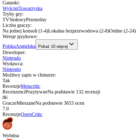
Gatunki
:
Wyścigi
Towarzyska
Tryby gry
:
TV
Stołowy
Przenośny
Liczba graczy
:
Na jednej konsoli (1-4)
Lokalna bezprzewodowa (2-8)
Online (2-24)
Wersje językowe
:
Polska
Angielska
Pokaż
10
więcej
Deweloper
:
Nintendo
Wydawca
:
Nintendo
Możliwy zapis w chmurze
:
Tak
Recenzje
Metacritic
Recenzenci
Pozytywne
Na podstawie
132
recenzji
86
Gracze
Mieszane
Na podstawie
3653
ocen
7.0
Recenzje
OpenCritic
Wybitna