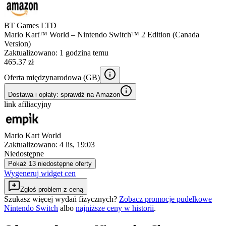
BT Games LTD
Mario Kart™ World – Nintendo Switch™ 2 Edition (Canada
Version)
Zaktualizowano:
1 godzina temu
465.37 zł
Oferta międzynarodowa (
GB
)
Dostawa i opłaty: sprawdź na Amazon
link afiliacyjny
Mario Kart World
Zaktualizowano:
4 lis, 19:03
Niedostępne
Pokaż 13 niedostępne oferty
Wygeneruj widget cen
Zgłoś problem z ceną
Szukasz więcej wydań fizycznych?
Zobacz promocje pudełkowe
Nintendo Switch
albo
najniższe ceny w historii
.