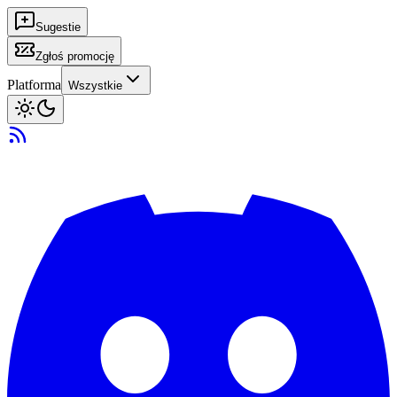
Sugestie
Zgłoś promocję
Platforma
Wszystkie