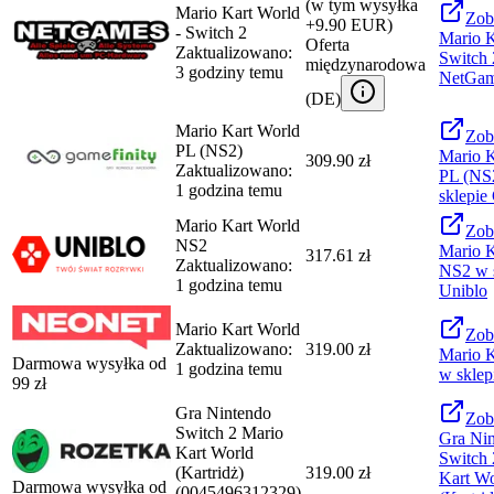
(w tym wysyłka
Mario Kart World
Zob
+9.90 EUR)
- Switch 2
Mario K
Oferta
Zaktualizowano:
Switch 
międzynarodowa
3 godziny temu
NetGa
(
DE
)
Mario Kart World
Zob
PL (NS2)
Mario K
309.90 zł
Zaktualizowano:
PL (NS
1 godzina temu
sklepie
Mario Kart World
Zob
NS2
Mario K
317.61 zł
Zaktualizowano:
NS2
w 
1 godzina temu
Uniblo
Mario Kart World
Zob
Zaktualizowano:
319.00 zł
Mario K
Darmowa wysyłka od
1 godzina temu
w sklep
99
zł
Gra Nintendo
Zob
Switch 2 Mario
Gra Ni
Kart World
Switch 
(Kartridż)
319.00 zł
Kart Wo
Darmowa wysyłka od
(0045496312329)