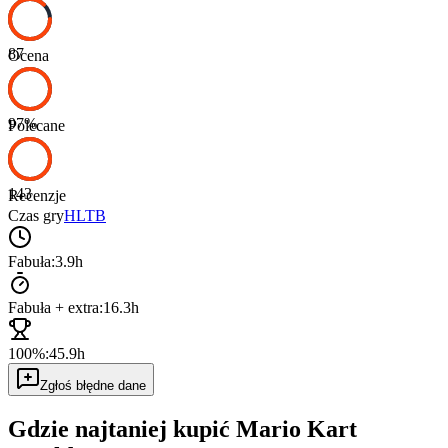
87
Ocena
97
%
Polecane
143
Recenzje
Czas gry
HLTB
Fabuła:
3.9h
Fabuła + extra:
16.3h
100%:
45.9h
Zgłoś błędne dane
Gdzie najtaniej kupić
Mario Kart