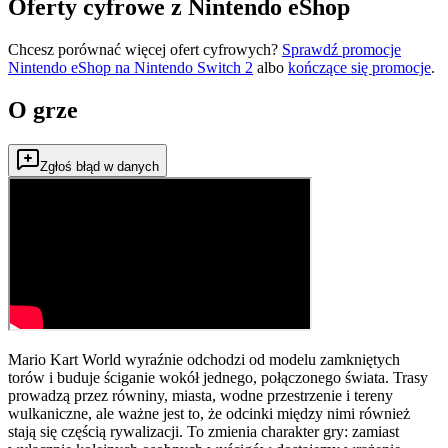
Oferty cyfrowe z Nintendo eShop
Chcesz porównać więcej ofert cyfrowych?
Sprawdź promocje
Nintendo eShop na
Nintendo Switch 2
albo
kończące się promocje
.
O grze
Zgłoś błąd w danych
Mario Kart World wyraźnie odchodzi od modelu zamkniętych
torów i buduje ściganie wokół jednego, połączonego świata. Trasy
prowadzą przez równiny, miasta, wodne przestrzenie i tereny
wulkaniczne, ale ważne jest to, że odcinki między nimi również
stają się częścią rywalizacji. To zmienia charakter gry: zamiast