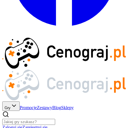
Promocje
Zestawy
Blog
Sklepy
Gry
Zaloguj się
Zarejestruj się