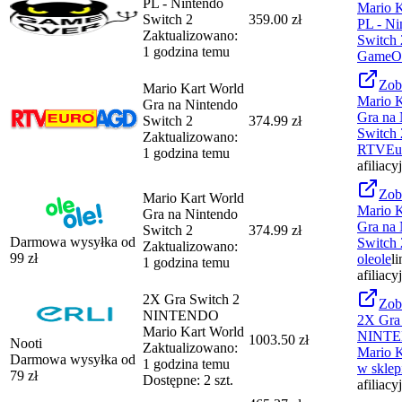
PL - Nintendo
Mario K
Switch 2
359.00 zł
PL - Ni
Zaktualizowano:
Switch 
1 godzina temu
GameO
Zob
Mario Kart World
Mario K
Gra na Nintendo
Gra na 
Switch 2
374.99 zł
Switch 
Zaktualizowano:
RTVEu
1 godzina temu
afiliacy
Zob
Mario Kart World
Mario K
Gra na Nintendo
Gra na 
Switch 2
374.99 zł
Darmowa wysyłka od
Switch 
Zaktualizowano:
99
zł
oleole
li
1 godzina temu
afiliacy
2X Gra Switch 2
Zob
NINTENDO
2X Gra
Mario Kart World
NINT
1003.50 zł
Nooti
Zaktualizowano:
Mario K
Darmowa wysyłka od
1 godzina temu
w sklep
79
zł
Dostępne: 2 szt.
afiliacy