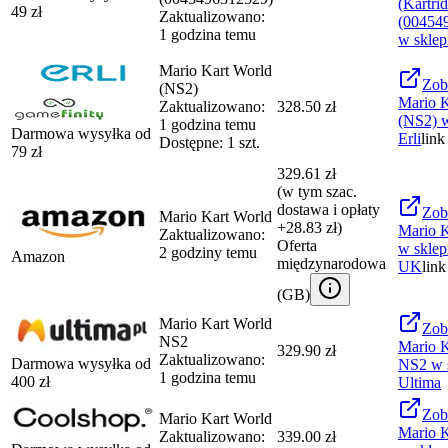
(Kartrid
49
zł
Zaktualizowano:
(00454
1 godzina temu
w sklep
Mario Kart World
Zob
(NS2)
Mario K
Zaktualizowano:
328.50 zł
(NS2)
w
1 godzina temu
Darmowa wysyłka od
Erli
link
Dostępne: 1 szt.
79
zł
329.61 zł
(w tym szac.
dostawa i opłaty
Zob
Mario Kart World
+28.83 zł)
Mario K
Zaktualizowano:
Oferta
w sklep
2 godziny temu
Amazon
międzynarodowa
UK
link
(
GB
)
Mario Kart World
Zob
NS2
Mario K
329.90 zł
Zaktualizowano:
Darmowa wysyłka od
NS2
w 
1 godzina temu
400
zł
Ultima
Zob
Mario Kart World
Mario K
Zaktualizowano:
339.00 zł