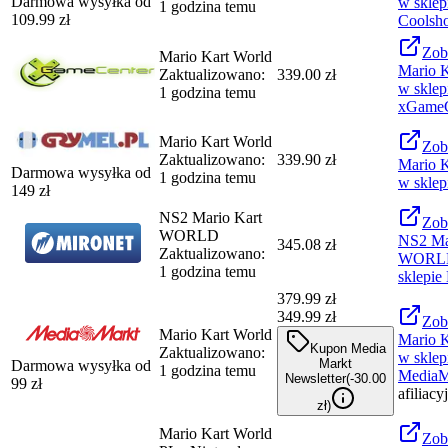
Darmowa wysyłka od
w sklep
1 godzina temu
109.99
zł
Coolsh
Zob
Mario Kart World
Mario K
Zaktualizowano:
339.00 zł
w sklep
1 godzina temu
xGameC
Mario Kart World
Zob
Zaktualizowano:
339.90 zł
Mario K
Darmowa wysyłka od
1 godzina temu
w sklep
149
zł
NS2 Mario Kart
Zob
WORLD
NS2 Ma
345.08 zł
Zaktualizowano:
WORL
1 godzina temu
sklepie
379.99
zł
349.99 zł
Zob
Mario Kart World
Mario K
Kupon Media
Zaktualizowano:
w sklep
Markt
Darmowa wysyłka od
1 godzina temu
MediaM
Newsletter
(-
30.00
99
zł
afiliacy
zł
)
Mario Kart World
Zob