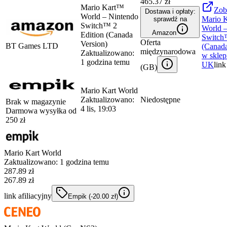
465.37 zł
Mario Kart™
Zob
Dostawa i opłaty:
World – Nintendo
Mario 
sprawdź na
Switch™ 2
World –
Amazon
Edition (Canada
Switch
Oferta
Version)
BT Games LTD
(Canada
międzynarodowa
Zaktualizowano:
w sklep
1 godzina temu
UK
link
(
GB
)
Mario Kart World
Zaktualizowano:
Niedostępne
Brak w magazynie
4 lis, 19:03
Darmowa wysyłka od
250
zł
Mario Kart World
Zaktualizowano:
1 godzina temu
287.89
zł
267.89 zł
link afiliacyjny
Empik
(-
20.00
zł
)