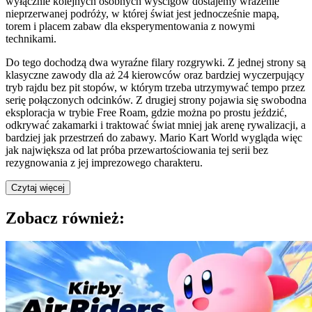
wyłącznie kolejnych osobnych wyścigów dostajemy wrażenie
nieprzerwanej podróży, w której świat jest jednocześnie mapą,
torem i placem zabaw dla eksperymentowania z nowymi
technikami.
Do tego dochodzą dwa wyraźne filary rozgrywki. Z jednej strony są
klasyczne zawody dla aż 24 kierowców oraz bardziej wyczerpujący
tryb rajdu bez pit stopów, w którym trzeba utrzymywać tempo przez
serię połączonych odcinków. Z drugiej strony pojawia się swobodna
eksploracja w trybie Free Roam, gdzie można po prostu jeździć,
odkrywać zakamarki i traktować świat mniej jak arenę rywalizacji, a
bardziej jak przestrzeń do zabawy. Mario Kart World wygląda więc
jak największa od lat próba przewartościowania tej serii bez
rezygnowania z jej imprezowego charakteru.
Czytaj więcej
Zobacz również: