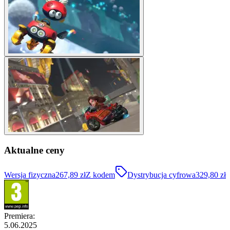
Aktualne ceny
Wersja fizyczna
267,89 zł
Z kodem
Dystrybucja cyfrowa
329,80 zł
Premiera
:
5.06.2025