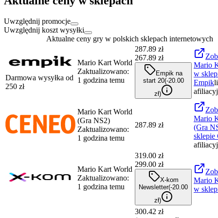
Aktualne ceny w sklepach
Uwzględnij promocje
Uwzględnij koszt wysyłki
Aktualne ceny gry w polskich sklepach internetowych
287.89
zł
Zob
267.89 zł
Mario Kart World
Mario K
Zaktualizowano:
Empik na
w sklep
Darmowa wysyłka od
1 godzina temu
start 20
(-
20.00
Empik
l
250
zł
afiliacy
zł
)
Zob
Mario Kart World
Mario K
(Gra NS2)
287.89 zł
(Gra N
Zaktualizowano:
sklepie
1 godzina temu
afiliacy
319.00
zł
299.00 zł
Mario Kart World
Zob
Zaktualizowano:
X-kom
Mario K
1 godzina temu
Newsletter
(-
20.00
w sklep
zł
)
300.42 zł