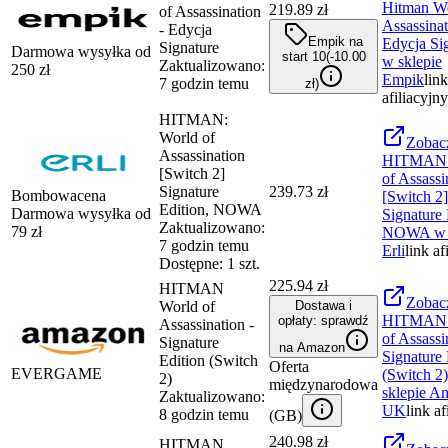
Hitman Wo
219.89 zł
of Assassination
Assassinat
- Edycja
Empik na
Edycja Si
Signature
Darmowa wysyłka od
start 10
(-
10.00
w sklepie
Zaktualizowano:
250
zł
Empik
link
7 godzin temu
zł
)
afiliacyjny
HITMAN:
World of
Zobac
Assassination
HITMAN:
[Switch 2]
of Assassi
Signature
239.73 zł
Bombowacena
[Switch 2]
Edition, NOWA
Darmowa wysyłka od
Signature 
Zaktualizowano:
79
zł
NOWA
w 
7 godzin temu
Erli
link af
Dostępne: 1 szt.
225.94 zł
HITMAN
Zobac
World of
Dostawa i
HITMAN 
opłaty: sprawdź
Assassination -
of Assassi
Signature
na Amazon
Signature 
Edition (Switch
Oferta
EVERGAME
(Switch 2)
2)
międzynarodowa
sklepie
Am
Zaktualizowano:
UK
link af
8 godzin temu
(
GB
)
240.98 zł
HITMAN