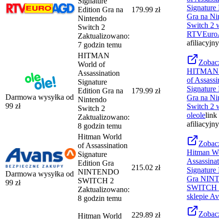
Signature
Signature 
Edition Gra na
179.99 zł
Gra na Ni
Nintendo
Switch 2
w
Switch 2
RTVEur
Zaktualizowano:
afiliacyjny
7 godzin temu
HITMAN
Zobac
World of
HITMAN 
Assassination
of Assassi
Signature
Signature 
Edition Gra na
179.99 zł
Darmowa wysyłka od
Gra na Ni
Nintendo
99
zł
Switch 2
w
Switch 2
oleole
link
Zaktualizowano:
afiliacyjny
8 godzin temu
Hitman World
Zobac
of Assassination
Hitman Wo
Signature
Assassina
Edition Gra
215.02 zł
Signature 
NINTENDO
Darmowa wysyłka od
Gra NIN
SWITCH 2
99
zł
SWITCH 
Zaktualizowano:
sklepie
Av
8 godzin temu
Zobac
229.89
zł
Hitman World