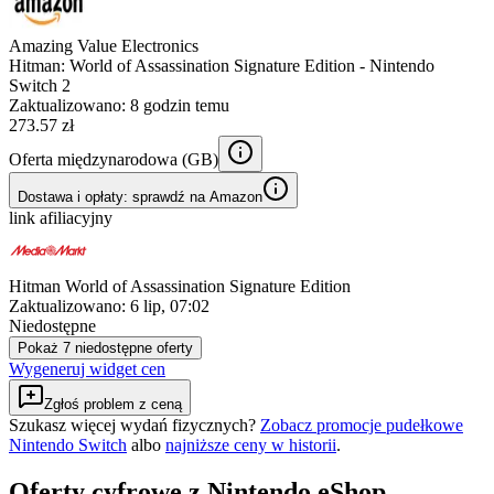
Amazing Value Electronics
Hitman: World of Assassination Signature Edition - Nintendo
Switch 2
Zaktualizowano:
8 godzin temu
273.57 zł
Oferta międzynarodowa (
GB
)
Dostawa i opłaty: sprawdź na Amazon
link afiliacyjny
Hitman World of Assassination Signature Edition
Zaktualizowano:
6 lip, 07:02
Niedostępne
Pokaż 7 niedostępne oferty
Wygeneruj widget cen
Zgłoś problem z ceną
Szukasz więcej wydań fizycznych?
Zobacz promocje pudełkowe
Nintendo Switch
albo
najniższe ceny w historii
.
Oferty cyfrowe z Nintendo eShop