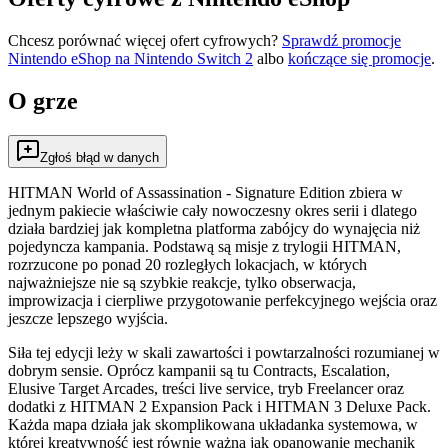
Chcesz porównać więcej ofert cyfrowych?
Sprawdź promocje
Nintendo eShop na
Nintendo Switch 2
albo
kończące się promocje
.
O grze
Zgłoś błąd w danych
HITMAN World of Assassination - Signature Edition zbiera w
jednym pakiecie właściwie cały nowoczesny okres serii i dlatego
działa bardziej jak kompletna platforma zabójcy do wynajęcia niż
pojedyncza kampania. Podstawą są misje z trylogii HITMAN,
rozrzucone po ponad 20 rozległych lokacjach, w których
najważniejsze nie są szybkie reakcje, tylko obserwacja,
improwizacja i cierpliwe przygotowanie perfekcyjnego wejścia oraz
jeszcze lepszego wyjścia.
Siła tej edycji leży w skali zawartości i powtarzalności rozumianej w
dobrym sensie. Oprócz kampanii są tu Contracts, Escalation,
Elusive Target Arcades, treści live service, tryb Freelancer oraz
dodatki z HITMAN 2 Expansion Pack i HITMAN 3 Deluxe Pack.
Każda mapa działa jak skomplikowana układanka systemowa, w
której kreatywność jest równie ważna jak opanowanie mechanik