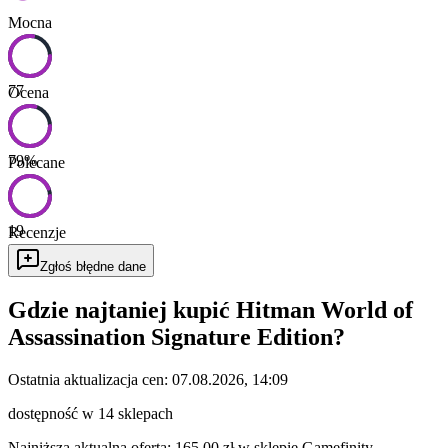
Mocna
77
Ocena
79
%
Polecane
19
Recenzje
Zgłoś błędne dane
Gdzie najtaniej kupić
Hitman World of
Assassination Signature Edition
?
Ostatnia aktualizacja cen:
07.08.2026, 14:09
dostępność w 14 sklepach
Najniższa aktualna oferta: 165,00 zł w sklepie Gamefinity