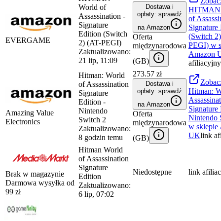
Zobac
World of
Dostawa i
HITMAN 
opłaty: sprawdź
Assassination -
of Assassi
Signature
Signature 
na Amazon
Edition (Switch
(Switch 2)
Oferta
EVERGAME
2) (AT-PEGI)
PEGI)
w s
międzynarodowa
Zaktualizowano:
Amazon 
21 lip, 11:09
(
GB
)
afiliacyjny
273.57 zł
Hitman: World
Zobac
of Assassination
Dostawa i
Hitman: W
opłaty: sprawdź
Signature
Assassina
Edition -
na Amazon
Signature 
Nintendo
Amazing Value
Oferta
Nintendo 
Switch 2
Electronics
międzynarodowa
w sklepie
Zaktualizowano:
UK
link af
8 godzin temu
(
GB
)
Hitman World
of Assassination
Signature
Niedostępne
link afilia
Brak w magazynie
Edition
Darmowa wysyłka od
Zaktualizowano:
99
zł
6 lip, 07:02