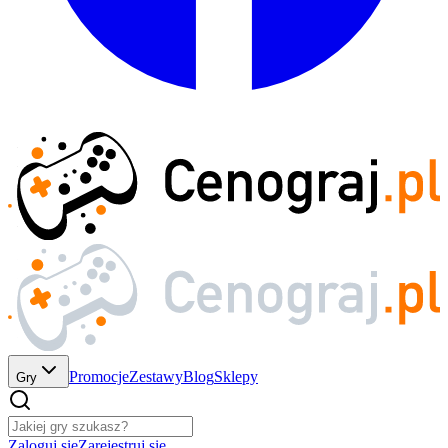
Promocje
Zestawy
Blog
Sklepy
Gry
Zaloguj się
Zarejestruj się