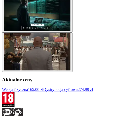
Aktualne ceny
Wersja fizyczna
165,00 zł
Dystrybucja cyfrowa
274,99 zł