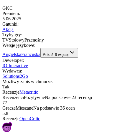
GKC
Premiera
:
5.06.2025
Gatunki
:
Akcja
Tryby gry
:
TV
Stołowy
Przenośny
Wersje językowe
:
Angielska
Francuska
Pokaż
6
więcej
Deweloper
:
IO Interactive
Wydawca
:
Solutions2Go
Możliwy zapis w chmurze
:
Tak
Recenzje
Metacritic
Recenzenci
Pozytywne
Na podstawie
23
recenzji
77
Gracze
Mieszane
Na podstawie
36
ocen
5.8
Recenzje
OpenCritic