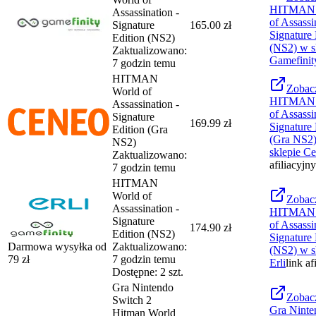
HITMAN 
Assassination -
of Assassi
Signature
165.00 zł
Signature 
Edition (NS2)
(NS2)
w s
Zaktualizowano:
Gamefinit
7 godzin temu
HITMAN
Zobac
World of
HITMAN 
Assassination -
of Assassi
Signature
169.99 zł
Signature 
Edition (Gra
(Gra NS2
NS2)
sklepie
Ce
Zaktualizowano:
afiliacyjny
7 godzin temu
HITMAN
World of
Zobac
Assassination -
HITMAN 
Signature
of Assassi
174.90 zł
Edition (NS2)
Signature 
Darmowa wysyłka od
Zaktualizowano:
(NS2)
w s
79
zł
7 godzin temu
Erli
link af
Dostępne: 2 szt.
Gra Nintendo
Zobac
Switch 2
Gra Ninte
Hitman World