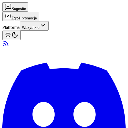
Sugestie
Zgłoś promocję
Platforma
Wszystkie