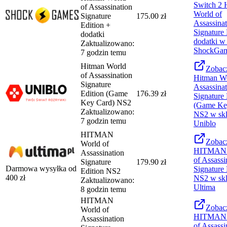
Switch 2 
of Assassination
World of
Signature
175.00 zł
Assassina
Edition +
Signature 
dodatki
dodatki
w 
Zaktualizowano:
ShockGa
7 godzin temu
Hitman World
Zobac
of Assassination
Hitman Wo
Signature
Assassina
Edition (Game
176.39 zł
Signature 
Key Card) NS2
(Game Ke
Zaktualizowano:
NS2
w skl
7 godzin temu
Uniblo
HITMAN
Zobac
World of
HITMAN 
Assassination
of Assassi
Signature
179.90 zł
Darmowa wysyłka od
Signature 
Edition NS2
400
zł
NS2
w skl
Zaktualizowano:
Ultima
8 godzin temu
HITMAN
Zobac
World of
HITMAN 
Assassination
of Assassi