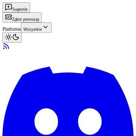
Sugestie
Zgłoś promocję
Platforma
Wszystkie