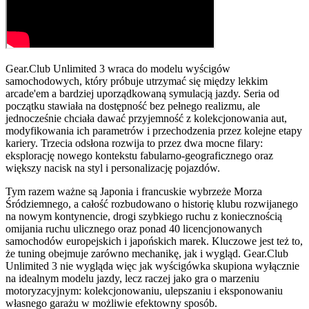
Gear.Club Unlimited 3 wraca do modelu wyścigów
samochodowych, który próbuje utrzymać się między lekkim
arcade'em a bardziej uporządkowaną symulacją jazdy. Seria od
początku stawiała na dostępność bez pełnego realizmu, ale
jednocześnie chciała dawać przyjemność z kolekcjonowania aut,
modyfikowania ich parametrów i przechodzenia przez kolejne etapy
kariery. Trzecia odsłona rozwija to przez dwa mocne filary:
eksplorację nowego kontekstu fabularno-geograficznego oraz
większy nacisk na styl i personalizację pojazdów.
Tym razem ważne są Japonia i francuskie wybrzeże Morza
Śródziemnego, a całość rozbudowano o historię klubu rozwijanego
na nowym kontynencie, drogi szybkiego ruchu z koniecznością
omijania ruchu ulicznego oraz ponad 40 licencjonowanych
samochodów europejskich i japońskich marek. Kluczowe jest też to,
że tuning obejmuje zarówno mechanikę, jak i wygląd. Gear.Club
Unlimited 3 nie wygląda więc jak wyścigówka skupiona wyłącznie
na idealnym modelu jazdy, lecz raczej jako gra o marzeniu
motoryzacyjnym: kolekcjonowaniu, ulepszaniu i eksponowaniu
własnego garażu w możliwie efektowny sposób.