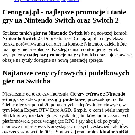
Cenograj.pl - najlepsze promocje i tanie
gry na Nintendo Switch oraz Switch 2
Szukasz
tanich gier na Nintendo Switch
lub najnowszej konsoli
Nintendo Switch 2
? Dobrze trafiłeś. Cenograj.pl to największa
polska porównywarka cen gier na konsole Nintendo, dzięki której
już nigdy nie przepłacisz. Każdego dnia monitorujemy rynek i
wyłapujemy
najlepsze promocje na gry Switch
oraz najciekawsze
okazje na tytuły dostępne na nową generację sprzętu.
Najtańsze ceny cyfrowych i pudełkowych
gier na Switcha
Niezależnie od tego, czy interesują Cię
gry cyfrowe
z
Nintendo
eShop
, czy kolekcjonujesz
gry pudełkowe
, przeszukujemy dla
Ciebie oferty z ponad 20 popularnych sklepów internetowych, w
tym Media Expert, RTV Euro AGD, Empik, x-kom i wielu innych.
Śledzimy wyprzedaże gier wszystkich gatunków: od relaksujących
platformówek, przez wciągające RPG i gry akcji, aż po tytuły
sportowe i imprezowe. Korzystając z naszych zestawień i alertów,
oszczędzisz nawet do 90%. Sprawdzaj regularnie
aktualne zniżki
,