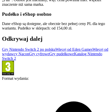
znaczenie niż sama marka.
Pudełko i eShop osobno
Dane eShop są dostępne, ale obecnie bez pełnej ceny PL dla tego
wariantu. Pudełko w sklepach: od 154,00 zł.
Odkrywaj dalej
Gry Nintendo Switch 2 po polsku
Więcej od Eden Games
Więcej od
wydawcy Nacon
Gry cyfrowe
Gry pudełkowe
Katalog Nintendo
Switch 2
Format wydania
: