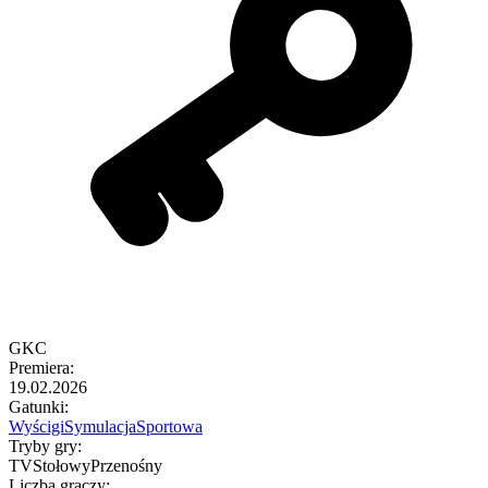
GKC
Premiera
:
19.02.2026
Gatunki
:
Wyścigi
Symulacja
Sportowa
Tryby gry
:
TV
Stołowy
Przenośny
Liczba graczy
: