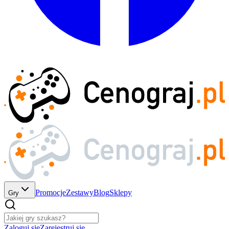
Promocje
Zestawy
Blog
Sklepy
Gry
Zaloguj się
Zarejestruj się