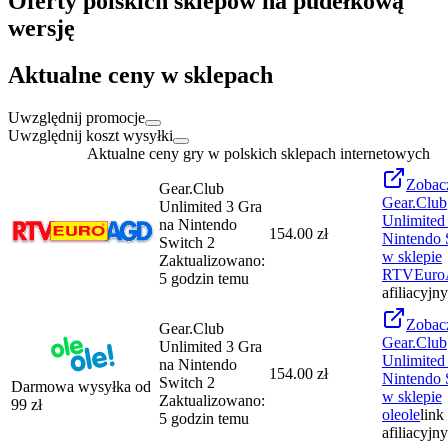
Oferty polskich sklepów na pudełkową
wersję
Aktualne ceny w sklepach
Uwzględnij promocje
Uwzględnij koszt wysyłki
Aktualne ceny gry w polskich sklepach internetowych
Zobac
Gear.Club
Gear.Club
Unlimited 3 Gra
Unlimited
na Nintendo
154.00 zł
Nintendo 
Switch 2
w sklepie
Zaktualizowano:
RTVEur
5 godzin temu
afiliacyjny
Zobac
Gear.Club
Gear.Club
Unlimited 3 Gra
Unlimited
na Nintendo
154.00 zł
Nintendo 
Switch 2
Darmowa wysyłka od
w sklepie
Zaktualizowano:
99
zł
oleole
link
5 godzin temu
afiliacyjny