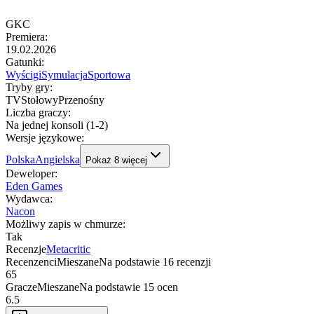
GKC
Premiera
:
19.02.2026
Gatunki
:
Wyścigi
Symulacja
Sportowa
Tryby gry
:
TV
Stołowy
Przenośny
Liczba graczy
:
Na jednej konsoli (1-2)
Wersje językowe
:
Polska
Angielska
Pokaż
8
więcej
Deweloper
:
Eden Games
Wydawca
:
Nacon
Możliwy zapis w chmurze
:
Tak
Recenzje
Metacritic
Recenzenci
Mieszane
Na podstawie
16
recenzji
65
Gracze
Mieszane
Na podstawie
15
ocen
6.5