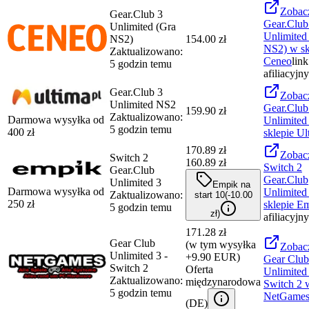
Zobac
Gear.Club 3
Gear.Club
Unlimited (Gra
Unlimited
NS2)
154.00 zł
NS2)
w sk
Zaktualizowano:
Ceneo
link
5 godzin temu
afiliacyjny
Gear.Club 3
Zobac
Unlimited NS2
Gear.Club
159.90 zł
Zaktualizowano:
Darmowa wysyłka od
Unlimite
5 godzin temu
400
zł
sklepie
Ul
170.89
zł
Zobac
Switch 2
160.89 zł
Switch 2
Gear.Club
Gear.Club
Unlimited 3
Empik na
Darmowa wysyłka od
Unlimited
Zaktualizowano:
start 10
(-
10.00
250
zł
sklepie
Em
5 godzin temu
zł
)
afiliacyjny
171.28 zł
Gear Club
(w tym wysyłka
Zobac
Unlimited 3 -
+9.90 EUR)
Gear Club
Switch 2
Oferta
Unlimited 
Zaktualizowano:
międzynarodowa
Switch 2
w
5 godzin temu
NetGame
(
DE
)