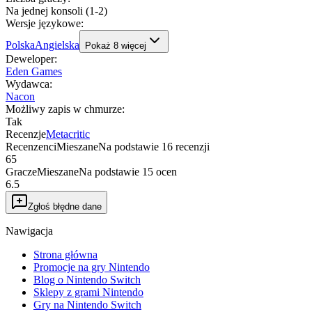
Na jednej konsoli (1-2)
Wersje językowe
:
Polska
Angielska
Pokaż
8
więcej
Deweloper
:
Eden Games
Wydawca
:
Nacon
Możliwy zapis w chmurze
:
Tak
Recenzje
Metacritic
Recenzenci
Mieszane
Na podstawie
16
recenzji
65
Gracze
Mieszane
Na podstawie
15
ocen
6.5
Zgłoś błędne dane
Nawigacja
Strona główna
Promocje na gry Nintendo
Blog o Nintendo Switch
Sklepy z grami Nintendo
Gry na Nintendo Switch