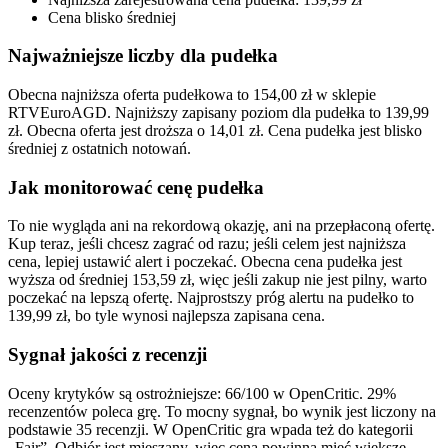
Cena blisko średniej
Najważniejsze liczby dla pudełka
Obecna najniższa oferta pudełkowa to 154,00 zł w sklepie
RTVEuroAGD. Najniższy zapisany poziom dla pudełka to 139,99
zł. Obecna oferta jest droższa o 14,01 zł. Cena pudełka jest blisko
średniej z ostatnich notowań.
Jak monitorować cenę pudełka
To nie wygląda ani na rekordową okazję, ani na przepłaconą ofertę.
Kup teraz, jeśli chcesz zagrać od razu; jeśli celem jest najniższa
cena, lepiej ustawić alert i poczekać. Obecna cena pudełka jest
wyższa od średniej 153,59 zł, więc jeśli zakup nie jest pilny, warto
poczekać na lepszą ofertę. Najprostszy próg alertu na pudełko to
139,99 zł, bo tyle wynosi najlepsza zapisana cena.
Sygnał jakości z recenzji
Oceny krytyków są ostrożniejsze: 66/100 w OpenCritic. 29%
recenzentów poleca grę. To mocny sygnał, bo wynik jest liczony na
podstawie 35 recenzji. W OpenCritic gra wpada też do kategorii
„Fair”. Odbiór jest mieszany, więc cena powinna mieć większe