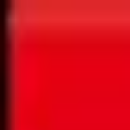
Sugestie
Zgłoś promocję
Platforma
Wszystkie